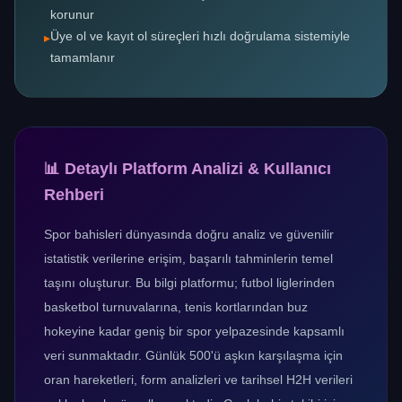
korunur
Üye ol ve kayıt ol süreçleri hızlı doğrulama sistemiyle
tamamlanır
📊 Detaylı Platform Analizi & Kullanıcı
Rehberi
Spor bahisleri dünyasında doğru analiz ve güvenilir
istatistik verilerine erişim, başarılı tahminlerin temel
taşını oluşturur. Bu bilgi platformu; futbol liglerinden
basketbol turnuvalarına, tenis kortlarından buz
hokeyine kadar geniş bir spor yelpazesinde kapsamlı
veri sunmaktadır. Günlük 500'ü aşkın karşılaşma için
oran hareketleri, form analizleri ve tarihsel H2H verileri