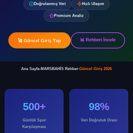
Doğrulanmış Veri
Hızlı Ulaşım
Premium Analiz
📊 Rehberi İncele
🚀 Güncel Giriş Yap
Ana Sayfa
›
MARSBAHİS Rehber
›
Güncel Giriş 2026
500+
98%
Günlük Spor
Veri Doğruluk Oranı
Karşılaşması