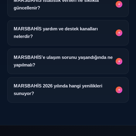
MARSBAHİS istatistik verileri ne sıklıkla
+
açıklanmaktadır.
güncellenir?
İstatistik verileri anlık güncellenmektedir. Doğrulanmış
veri kaynakları kullanılarak yüksek doğruluk oranı
MARSBAHİS yardım ve destek kanalları
+
sağlanmaktadır.
nelerdir?
Yardım bölümünden canlı destek, e-posta ve SSS
kanallarına ulaşım sağlanabilmektedir. 7/24 destek
MARSBAHİS'e ulaşım sorunu yaşandığında ne
+
hizmeti mevcuttur.
yapılmalı?
Ulaşım sorunu yaşandığında öncelikle güncel adres
bölümü kontrol edilmeli, ardından yardım kanallarına
MARSBAHİS 2026 yılında hangi yenilikleri
+
başvurulmalıdır.
sunuyor?
2026 yılında geliştirilmiş analiz araçları, genişletilmiş
spor verileri ve yenilenen canlı bahis arayüzü kullanıcı
deneyimini üst seviyeye taşımaktadır.