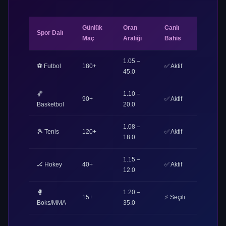
Günlük
Oran
Canlı
Spor Dalı
Maç
Aralığı
Bahis
1.05 –
⚽ Futbol
180+
✅ Aktif
45.0
🏀
1.10 –
90+
✅ Aktif
Basketbol
20.0
1.08 –
🎾 Tenis
120+
✅ Aktif
18.0
1.15 –
🏒 Hokey
40+
✅ Aktif
12.0
🥊
1.20 –
15+
⚡ Seçili
Boks/MMA
35.0