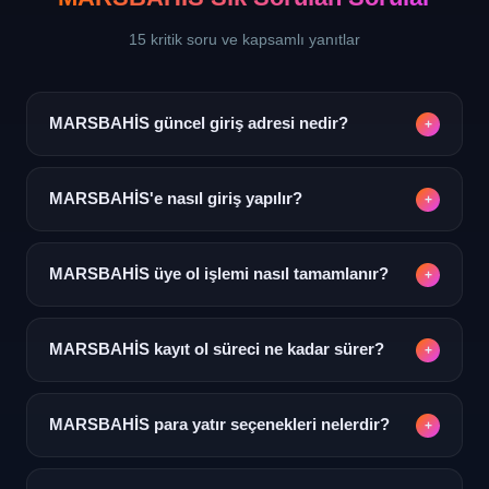
15 kritik soru ve kapsamlı yanıtlar
MARSBAHİS güncel giriş adresi nedir?
+
Güncel adres bilgisine bu bilgi platformu üzerinden anlık
olarak ulaşabilirsiniz. Adres değişikliklerinde yönlendirme
MARSBAHİS'e nasıl giriş yapılır?
+
sistemi otomatik devreye girer.
Güncel adres üzerinden giriş yap butonunu kullanarak
hesabınıza erişebilirsiniz. Doğru URL kullanımı kesintisiz
MARSBAHİS üye ol işlemi nasıl tamamlanır?
+
bağlantı için önemlidir.
Üye ol formunu doldurarak kayıt sürecini
başlatabilirsiniz. Doğrulama adımları tamamlandıktan
MARSBAHİS kayıt ol süreci ne kadar sürer?
+
sonra hesabınız aktif hale gelir.
Kayıt ol işlemi ortalama 2-3 dakika içinde
tamamlanmaktadır. Kimlik doğrulama adımı ek süre
MARSBAHİS para yatır seçenekleri nelerdir?
+
gerektirebilir.
Para yatır işlemleri için banka havalesi, kredi kartı ve e-