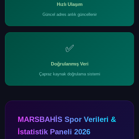
Hızlı Ulaşım
Güncel adres anlık güncellenir
✅
Doğrulanmış Veri
Çapraz kaynak doğrulama sistemi
MARSBAHİS Spor Verileri &
İstatistik Paneli 2026