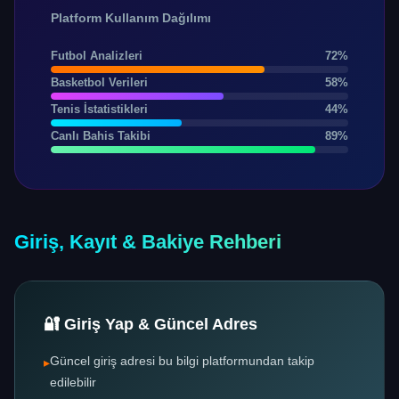
Platform Kullanım Dağılımı
Futbol Analizleri
72%
Basketbol Verileri
58%
Tenis İstatistikleri
44%
Canlı Bahis Takibi
89%
Giriş, Kayıt & Bakiye Rehberi
🔐 Giriş Yap & Güncel Adres
Güncel giriş adresi bu bilgi platformundan takip
edilebilir