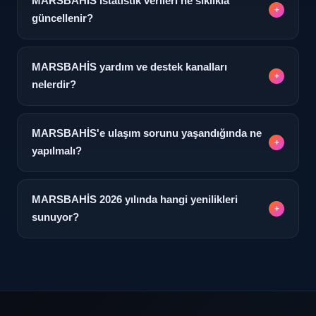
MARSBAHİS istatistik verileri ne sıklıkla
+
açıklanmaktadır.
güncellenir?
İstatistik verileri anlık güncellenmektedir. Doğrulanmış
veri kaynakları kullanılarak yüksek doğruluk oranı
MARSBAHİS yardım ve destek kanalları
+
sağlanmaktadır.
nelerdir?
Yardım bölümünden canlı destek, e-posta ve SSS
kanallarına ulaşım sağlanabilmektedir. 7/24 destek
MARSBAHİS'e ulaşım sorunu yaşandığında ne
+
hizmeti mevcuttur.
yapılmalı?
Ulaşım sorunu yaşandığında öncelikle güncel adres
bölümü kontrol edilmeli, ardından yardım kanallarına
MARSBAHİS 2026 yılında hangi yenilikleri
+
başvurulmalıdır.
sunuyor?
2026 yılında geliştirilmiş analiz araçları, genişletilmiş
spor verileri ve yenilenen canlı bahis arayüzü kullanıcı
deneyimini üst seviyeye taşımaktadır.