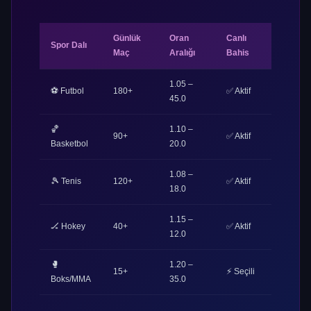
Günlük
Oran
Canlı
Spor Dalı
Maç
Aralığı
Bahis
1.05 –
⚽ Futbol
180+
✅ Aktif
45.0
🏀
1.10 –
90+
✅ Aktif
Basketbol
20.0
1.08 –
🎾 Tenis
120+
✅ Aktif
18.0
1.15 –
🏒 Hokey
40+
✅ Aktif
12.0
🥊
1.20 –
15+
⚡ Seçili
Boks/MMA
35.0