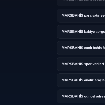
Kayıt ol işlemi ortalama 2-3 
MARSBAHİS para yatır seç
Para yatır işlemleri için ban
MARSBAHİS bakiye sorgula
Hesap panelinden bakiye bilgi
MARSBAHİS canlı bahis öze
Canlı bahis bölümünde 40'tan 
içinde yansıtılır.
MARSBAHİS spor verileri n
Spor verileri ve istatistik bö
kapsanmaktadır.
MARSBAHİS analiz araçları
Analiz araçları sezgisel aray
MARSBAHİS güncel adres de