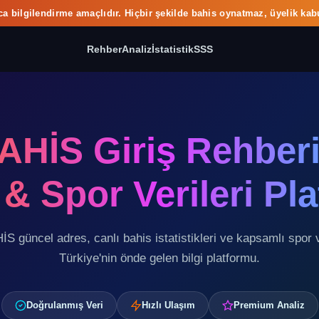
a bilgilendirme amaçlıdır. Hiçbir şekilde bahis oynatmaz, üyelik kab
Rehber
Analiz
İstatistik
SSS
HİS Giriş Rehberi
 & Spor Verileri Pl
güncel adres, canlı bahis istatistikleri ve kapsamlı spor ve
Türkiye'nin önde gelen bilgi platformu.
Doğrulanmış Veri
Hızlı Ulaşım
Premium Analiz