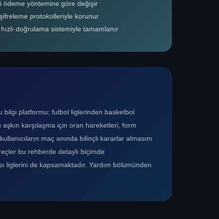
ri ödeme yöntemine göre değişir
 şifreleme protokolleriyle korunur
i hızlı doğrulama sistemiyle tamamlanır
u bilgi platformu; futbol liglerinden basketbol
 aşkın karşılaşma için oran hareketleri, form
, kullanıcıların maç anında bilinçli kararlar almasını
üreçler bu rehberde detaylı biçimde
ıtası liglerini de kapsamaktadır. Yardım bölümünden