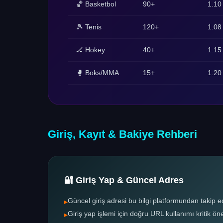
🏀 Basketbol
90+
1.10
🎾 Tenis
120+
1.08
🏒 Hokey
40+
1.15
🥊 Boks/MMA
15+
1.20
Giriş, Kayıt & Bakiye Rehberi
🔐 Giriş Yap & Güncel Adres
Güncel giriş adresi bu bilgi platformundan takip edi
Giriş yap işlemi için doğru URL kullanımı kritik ön