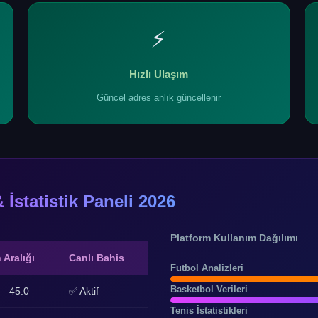
⚡
Hızlı Ulaşım
Güncel adres anlık güncellenir
İstatistik Paneli 2026
Platform Kullanım Dağılımı
 Aralığı
Canlı Bahis
Futbol Analizleri
Basketbol Verileri
 – 45.0
✅ Aktif
Tenis İstatistikleri