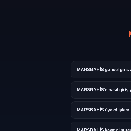
MARSBAHİS güncel giriş a
Güncel adres bilgisine bu bilg
otomatik devreye girer.
MARSBAHİS'e nasıl giriş y
Güncel adres üzerinden giriş 
önemlidir.
MARSBAHİS üye ol işlemi 
Üye ol formunu doldurarak kay
MARSBAHİS kayıt ol sürec