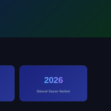
2026
Güncel Sezon Verileri