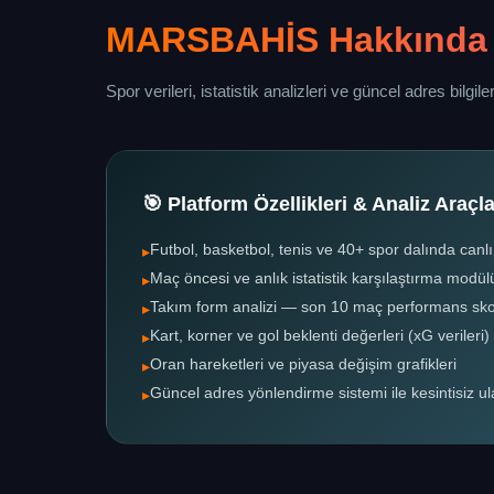
MARSBAHİS Hakkında K
Spor verileri, istatistik analizleri ve güncel adres bilgile
🎯 Platform Özellikleri & Analiz Araçla
Futbol, basketbol, tenis ve 40+ spor dalında canlı
Maç öncesi ve anlık istatistik karşılaştırma modül
Takım form analizi — son 10 maç performans sk
Kart, korner ve gol beklenti değerleri (xG verileri)
Oran hareketleri ve piyasa değişim grafikleri
Güncel adres yönlendirme sistemi ile kesintisiz u