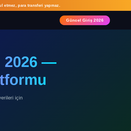
ul etmez, para transferi yapmaz.
Güncel Giriş 2026
 2026 —
atformu
rileri için