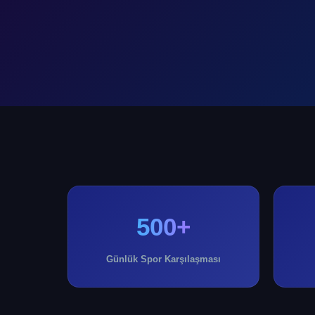
500+
Günlük Spor Karşılaşması