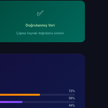
✅
Doğrulanmış Veri
Çapraz kaynak doğrulama sistemi
72%
58%
44%