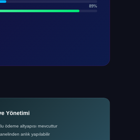
89%
ye Yönetimi
oklu ödeme altyapısı mevcuttur
elinden anlık yapılabilir