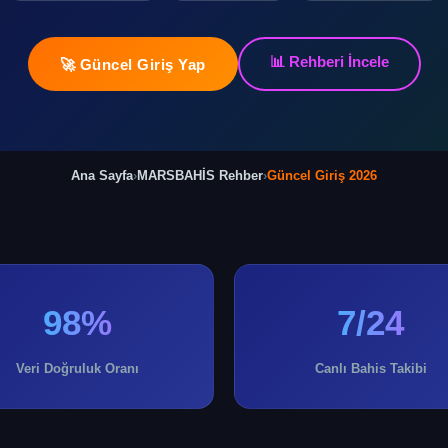
📊 Rehberi İncele
🚀 Güncel Giriş Yap
Ana Sayfa
›
MARSBAHİS Rehber
›
Güncel Giriş 2026
98%
7/24
Veri Doğruluk Oranı
Canlı Bahis Takibi