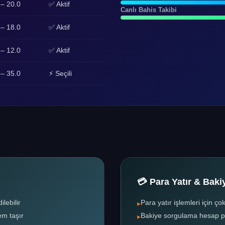
 – 20.0
✅ Aktif
Canlı Bahis Takibi
 – 18.0
✅ Aktif
 – 12.0
✅ Aktif
 – 35.0
⚡ Seçili
💳 Para Yatır & Baki
lebilir
Para yatır işlemleri için ç
em taşır
Bakiye sorgulama hesap pan