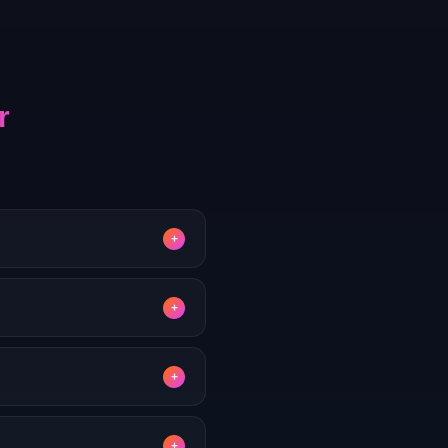
r
+
de yönlendirme sistemi
+
kesintisiz bağlantı için
+
hesabınız aktif hale gelir.
+