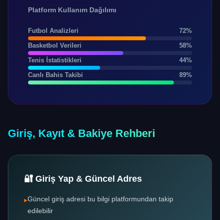
Platform Kullanım Dağılımı
Futbol Analizleri
72%
Basketbol Verileri
58%
Tenis İstatistikleri
44%
Canlı Bahis Takibi
89%
Giriş, Kayıt & Bakiye Rehberi
🔐 Giriş Yap & Güncel Adres
Güncel giriş adresi bu bilgi platformundan takip
edilebilir