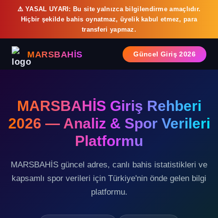
⚠️ YASAL UYARI: Bu site yalnızca bilgilendirme amaçlıdır.
Hiçbir şekilde bahis oynatmaz, üyelik kabul etmez, para
transferi yapmaz.
MARSBAHİS
Güncel Giriş 2026
MARSBAHİS Giriş Rehberi
2026 — Analiz & Spor Verileri
Platformu
MARSBAHİS güncel adres, canlı bahis istatistikleri ve
kapsamlı spor verileri için Türkiye'nin önde gelen bilgi
platformu.