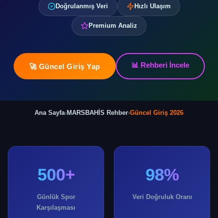
Doğrulanmış Veri
Hızlı Ulaşım
Premium Analiz
📊 Rehberi İncele
🚀 Güncel Giriş Yap
Ana Sayfa
›
MARSBAHİS Rehber
›
Güncel Giriş 2026
500+
98%
Günlük Spor
Veri Doğruluk Oranı
Karşılaşması