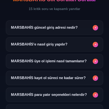
15 kritik soru ve kapsamlı yanıtlar
MARSBAHİS güncel giriş adresi nedir?
+
Güncel adres bilgisine bu bilgi platformu üzerinden anlık
olarak ulaşabilirsiniz. Adres değişikliklerinde yönlendirme
MARSBAHİS'e nasıl giriş yapılır?
+
sistemi otomatik devreye girer.
Güncel adres üzerinden giriş yap butonunu kullanarak
hesabınıza erişebilirsiniz. Doğru URL kullanımı kesintisiz
MARSBAHİS üye ol işlemi nasıl tamamlanır?
+
bağlantı için önemlidir.
Üye ol formunu doldurarak kayıt sürecini
başlatabilirsiniz. Doğrulama adımları tamamlandıktan
MARSBAHİS kayıt ol süreci ne kadar sürer?
+
sonra hesabınız aktif hale gelir.
Kayıt ol işlemi ortalama 2-3 dakika içinde
tamamlanmaktadır. Kimlik doğrulama adımı ek süre
MARSBAHİS para yatır seçenekleri nelerdir?
+
gerektirebilir.
Para yatır işlemleri için banka havalesi, kredi kartı ve e-