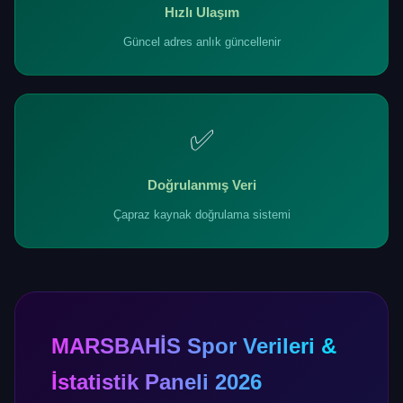
Hızlı Ulaşım
Güncel adres anlık güncellenir
✅
Doğrulanmış Veri
Çapraz kaynak doğrulama sistemi
MARSBAHİS Spor Verileri &
İstatistik Paneli 2026