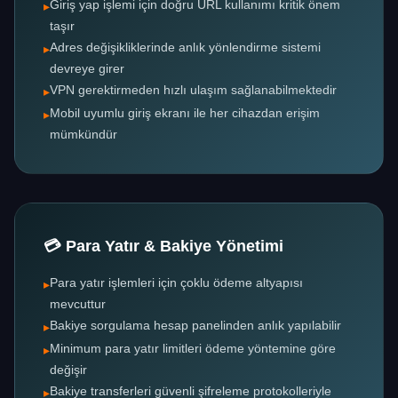
Giriş yap işlemi için doğru URL kullanımı kritik önem
taşır
Adres değişikliklerinde anlık yönlendirme sistemi
devreye girer
VPN gerektirmeden hızlı ulaşım sağlanabilmektedir
Mobil uyumlu giriş ekranı ile her cihazdan erişim
mümkündür
💳 Para Yatır & Bakiye Yönetimi
Para yatır işlemleri için çoklu ödeme altyapısı
mevcuttur
Bakiye sorgulama hesap panelinden anlık yapılabilir
Minimum para yatır limitleri ödeme yöntemine göre
değişir
Bakiye transferleri güvenli şifreleme protokolleriyle