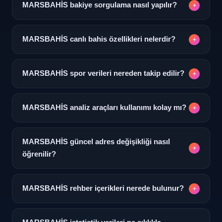
cüzdan dahil çoklu ödeme yöntemi sunulmaktadır.
MARSBAHİS bakiye sorgulama nasıl yapılır?
+
Hesap panelinden bakiye bilgilerinize anlık
ulaşabilirsiniz. Bakiye geçmişi ve işlem detayları da bu
MARSBAHİS canlı bahis özellikleri nelerdir?
+
bölümde görüntülenir.
Canlı bahis bölümünde 40'tan fazla spor dalında anlık
oranlar ve maç içi istatistikler sunulmaktadır. Oran
MARSBAHİS spor verileri nereden takip edilir?
+
güncellemeleri saniyeler içinde yansıtılır.
Spor verileri ve istatistik bölümünden anlık veriler
izlenebilir. Futbol, basketbol ve tenis başta olmak üzere
MARSBAHİS analiz araçları kullanımı kolay mı?
+
tüm dallar kapsanmaktadır.
Analiz araçları sezgisel arayüzüyle kolayca kullanılabilir.
Rehber bölümünde adım adım kullanım kılavuzları
MARSBAHİS güncel adres değişikliği nasıl
+
mevcuttur.
öğrenilir?
Bu bilgi platformunu düzenli takip ederek güncel adres
bilgisine her zaman ulaşabilirsiniz. Bildirim sistemi de
MARSBAHİS rehber içerikleri nerede bulunur?
+
mevcuttur.
Rehber bölümünde tüm kullanım kılavuzları, giriş yap
adımları ve platform özellikleri detaylı şekilde