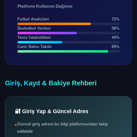
Platform Kullanım Dağılımı
Futbol Analizleri
72%
Basketbol Verileri
58%
Tenis İstatistikleri
44%
Canlı Bahis Takibi
89%
Giriş, Kayıt & Bakiye Rehberi
🔐 Giriş Yap & Güncel Adres
Güncel giriş adresi bu bilgi platformundan takip
edilebilir