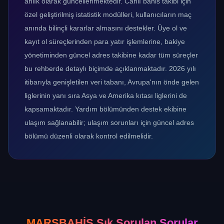
anlık olarak güncellenmektedir. Canlı bahis takibi için
özel geliştirilmiş istatistik modülleri, kullanıcıların maç
anında bilinçli kararlar almasını destekler. Üye ol ve
kayıt ol süreçlerinden para yatır işlemlerine, bakiye
yönetiminden güncel adres takibine kadar tüm süreçler
bu rehberde detaylı biçimde açıklanmaktadır. 2026 yılı
itibarıyla genişletilen veri tabanı, Avrupa'nın önde gelen
liglerinin yanı sıra Asya ve Amerika kıtası liglerini de
kapsamaktadır. Yardım bölümünden destek ekibine
ulaşım sağlanabilir; ulaşım sorunları için güncel adres
bölümü düzenli olarak kontrol edilmelidir.
MARSBAHİS Sık Sorulan Sorular