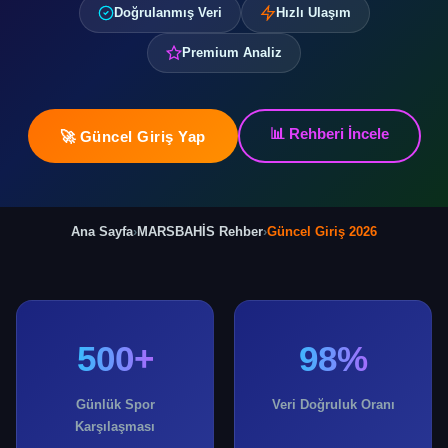
Doğrulanmış Veri
Hızlı Ulaşım
Premium Analiz
📊 Rehberi İncele
🚀 Güncel Giriş Yap
Ana Sayfa
›
MARSBAHİS Rehber
›
Güncel Giriş 2026
500+
98%
Günlük Spor
Veri Doğruluk Oranı
Karşılaşması