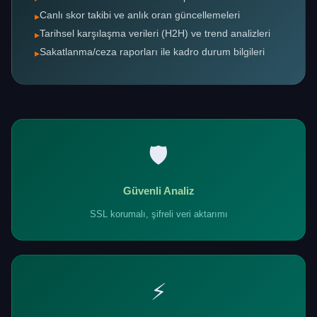
Canlı skor takibi ve anlık oran güncellemeleri
Tarihsel karşılaşma verileri (H2H) ve trend analizleri
Sakatlanma/ceza raporları ile kadro durum bilgileri
🛡️
Güvenli Analiz
SSL korumalı, şifreli veri aktarımı
⚡