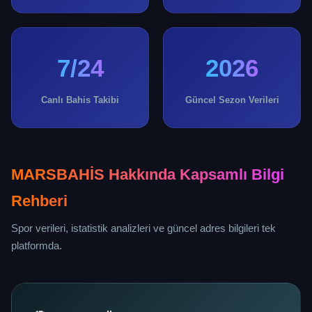
7/24
2026
Canlı Bahis Takibi
Güncel Sezon Verileri
MARSBAHİS Hakkında Kapsamlı Bilgi
Rehberi
Spor verileri, istatistik analizleri ve güncel adres bilgileri tek
platformda.