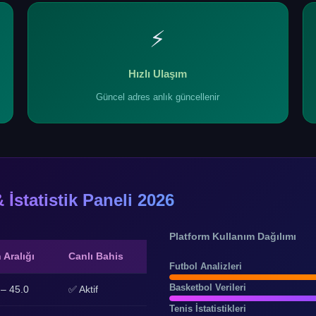
⚡
Hızlı Ulaşım
Güncel adres anlık güncellenir
İstatistik Paneli 2026
Platform Kullanım Dağılımı
 Aralığı
Canlı Bahis
Futbol Analizleri
Basketbol Verileri
 – 45.0
✅ Aktif
Tenis İstatistikleri