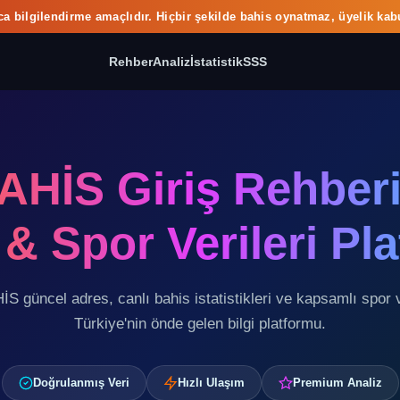
a bilgilendirme amaçlıdır. Hiçbir şekilde bahis oynatmaz, üyelik kab
Rehber
Analiz
İstatistik
SSS
HİS Giriş Rehberi
 & Spor Verileri Pl
güncel adres, canlı bahis istatistikleri ve kapsamlı spor ve
Türkiye'nin önde gelen bilgi platformu.
Doğrulanmış Veri
Hızlı Ulaşım
Premium Analiz