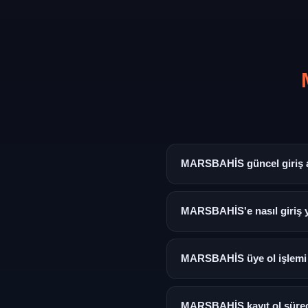
MARSBAHİS güncel giriş a
Güncel adres bilgisine bu bilg
otomatik devreye girer.
MARSBAHİS'e nasıl giriş y
Güncel adres üzerinden giriş 
önemlidir.
MARSBAHİS üye ol işlemi 
Üye ol formunu doldurarak kay
MARSBAHİS kayıt ol sürec