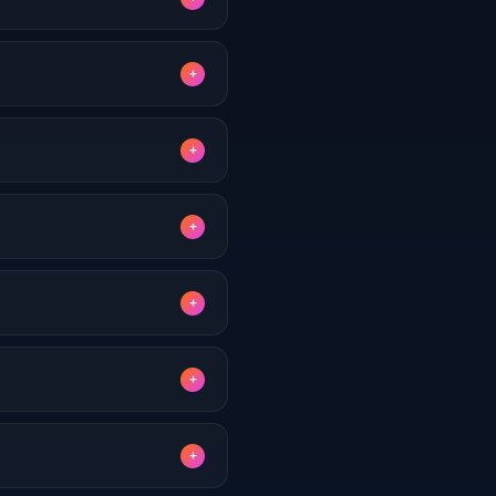
ebilir.
+
tadır.
+
ölümde görüntülenir.
+
 Oran güncellemeleri saniyeler
+
üzere tüm dallar
+
vuzları mevcuttur.
+