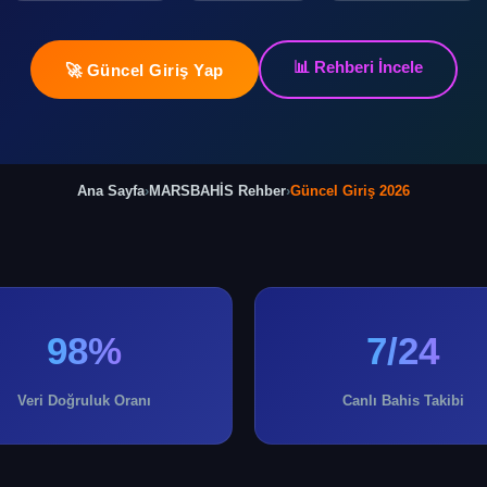
📊 Rehberi İncele
🚀 Güncel Giriş Yap
Ana Sayfa
›
MARSBAHİS Rehber
›
Güncel Giriş 2026
98%
7/24
Veri Doğruluk Oranı
Canlı Bahis Takibi