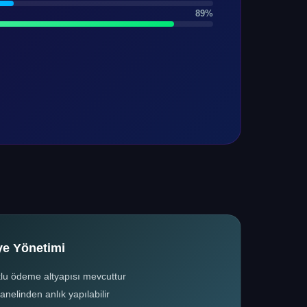
89%
ye Yönetimi
oklu ödeme altyapısı mevcuttur
elinden anlık yapılabilir