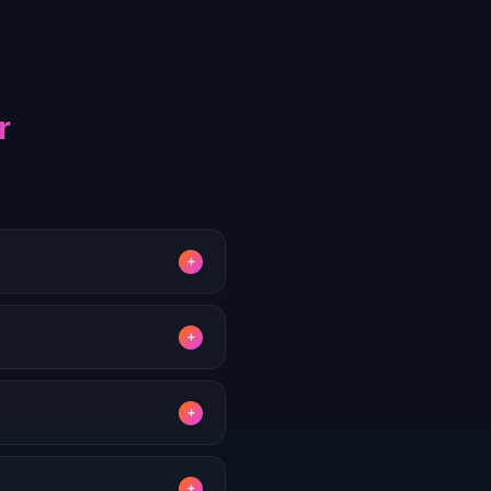
r
+
de yönlendirme sistemi
+
kesintisiz bağlantı için
+
hesabınız aktif hale gelir.
+