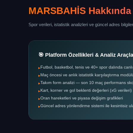
MARSBAHİS Hakkında K
Spor verileri, istatistik analizleri ve güncel adres bilgile
🎯 Platform Özellikleri & Analiz Araçla
Futbol, basketbol, tenis ve 40+ spor dalında canlı
Maç öncesi ve anlık istatistik karşılaştırma modül
Takım form analizi — son 10 maç performans sk
Kart, korner ve gol beklenti değerleri (xG verileri)
Oran hareketleri ve piyasa değişim grafikleri
Güncel adres yönlendirme sistemi ile kesintisiz u