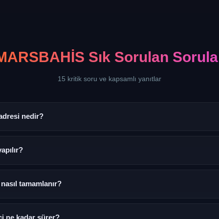
MARSBAHİS Sık Sorulan Sorula
15 kritik soru ve kapsamlı yanıtlar
dresi nedir?
i platformu üzerinden anlık olarak ulaşabilirsiniz. Adres değişikliklerin
apılır?
yap butonunu kullanarak hesabınıza erişebilirsiniz. Doğru URL kullanımı 
nasıl tamamlanır?
ıt sürecini başlatabilirsiniz. Doğrulama adımları tamamlandıktan sonra 
i ne kadar sürer?