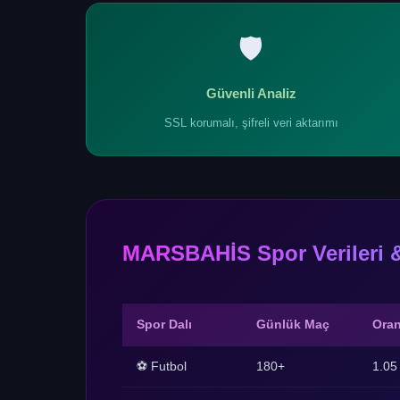
🛡️
Güvenli Analiz
SSL korumalı, şifreli veri aktarımı
MARSBAHİS Spor Verileri & 
Spor Dalı
Günlük Maç
Oran
⚽ Futbol
180+
1.05