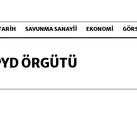
TARİH
SAVUNMA SANAYİİ
EKONOMİ
GÖRS
PYD ÖRGÜTÜ