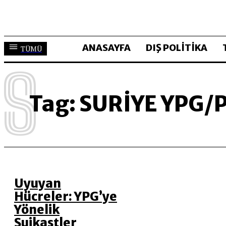
ANASAYFA
DIŞ POLİTİKA
TÜMÜ
S
Tag:
SURIYE YPG/
Uyuyan
Hücreler: YPG’ye
Yönelik
Suikastler