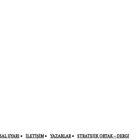
SAL UYARI
İLETIŞIM
YAZARLAR
STRATEJIK ORTAK – DERGI