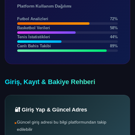
Platform Kullanım Dağılımı
Futbol Analizleri
72%
Basketbol Verileri
58%
Tenis İstatistikleri
44%
Canlı Bahis Takibi
89%
Giriş, Kayıt & Bakiye Rehberi
🔐 Giriş Yap & Güncel Adres
Güncel giriş adresi bu bilgi platformundan takip
edilebilir