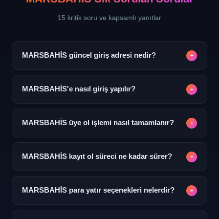
15 kritik soru ve kapsamlı yanıtlar
MARSBAHİS güncel giriş adresi nedir?
+
Güncel adres bilgisine bu bilgi platformu üzerinden anlık
olarak ulaşabilirsiniz. Adres değişikliklerinde yönlendirme
MARSBAHİS'e nasıl giriş yapılır?
+
sistemi otomatik devreye girer.
Güncel adres üzerinden giriş yap butonunu kullanarak
hesabınıza erişebilirsiniz. Doğru URL kullanımı kesintisiz
MARSBAHİS üye ol işlemi nasıl tamamlanır?
+
bağlantı için önemlidir.
Üye ol formunu doldurarak kayıt sürecini
başlatabilirsiniz. Doğrulama adımları tamamlandıktan
MARSBAHİS kayıt ol süreci ne kadar sürer?
+
sonra hesabınız aktif hale gelir.
Kayıt ol işlemi ortalama 2-3 dakika içinde
tamamlanmaktadır. Kimlik doğrulama adımı ek süre
MARSBAHİS para yatır seçenekleri nelerdir?
+
gerektirebilir.
Para yatır işlemleri için banka havalesi, kredi kartı ve e-