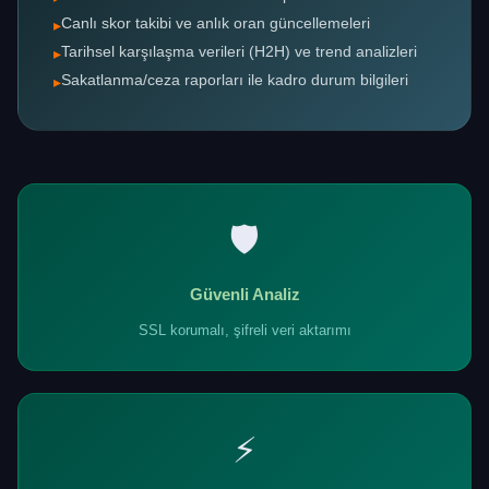
Canlı skor takibi ve anlık oran güncellemeleri
Tarihsel karşılaşma verileri (H2H) ve trend analizleri
Sakatlanma/ceza raporları ile kadro durum bilgileri
🛡️
Güvenli Analiz
SSL korumalı, şifreli veri aktarımı
⚡