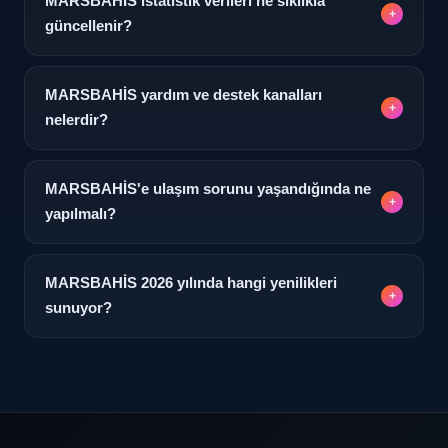
MARSBAHİS istatistik verileri ne sıklıkla
+
açıklanmaktadır.
güncellenir?
İstatistik verileri anlık güncellenmektedir. Doğrulanmış
veri kaynakları kullanılarak yüksek doğruluk oranı
MARSBAHİS yardım ve destek kanalları
+
sağlanmaktadır.
nelerdir?
Yardım bölümünden canlı destek, e-posta ve SSS
kanallarına ulaşım sağlanabilmektedir. 7/24 destek
MARSBAHİS'e ulaşım sorunu yaşandığında ne
+
hizmeti mevcuttur.
yapılmalı?
Ulaşım sorunu yaşandığında öncelikle güncel adres
bölümü kontrol edilmeli, ardından yardım kanallarına
MARSBAHİS 2026 yılında hangi yenilikleri
+
başvurulmalıdır.
sunuyor?
2026 yılında geliştirilmiş analiz araçları, genişletilmiş
spor verileri ve yenilenen canlı bahis arayüzü kullanıcı
deneyimini üst seviyeye taşımaktadır.