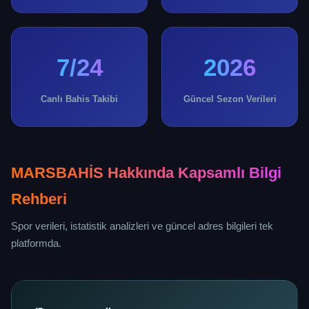
7/24
2026
Canlı Bahis Takibi
Güncel Sezon Verileri
MARSBAHİS Hakkında Kapsamlı Bilgi
Rehberi
Spor verileri, istatistik analizleri ve güncel adres bilgileri tek
platformda.