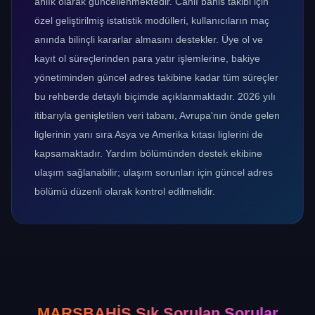
anlık olarak güncellenmektedir. Canlı bahis takibi için
özel geliştirilmiş istatistik modülleri, kullanıcıların maç
anında bilinçli kararlar almasını destekler. Üye ol ve
kayıt ol süreçlerinden para yatır işlemlerine, bakiye
yönetiminden güncel adres takibine kadar tüm süreçler
bu rehberde detaylı biçimde açıklanmaktadır. 2026 yılı
itibarıyla genişletilen veri tabanı, Avrupa'nın önde gelen
liglerinin yanı sıra Asya ve Amerika kıtası liglerini de
kapsamaktadır. Yardım bölümünden destek ekibine
ulaşım sağlanabilir; ulaşım sorunları için güncel adres
bölümü düzenli olarak kontrol edilmelidir.
MARSBAHİS Sık Sorulan Sorular