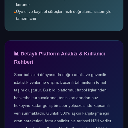
korunur
Üye ol ve kayıt ol süreçleri hızlı doğrulama sistemiyle
tamamlanır
📊 Detaylı Platform Analizi & Kullanıcı
Rehberi
Spor bahisleri dünyasında doğru analiz ve güvenilir
istatistik verilerine erişim, başarılı tahminlerin temel
taşını oluşturur. Bu bilgi platformu; futbol liglerinden
basketbol turnuvalarına, tenis kortlarından buz
hokeyine kadar geniş bir spor yelpazesinde kapsamlı
veri sunmaktadır. Günlük 500'ü aşkın karşılaşma için
oran hareketleri, form analizleri ve tarihsel H2H verileri