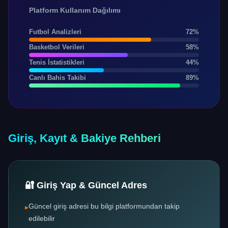
Platform Kullanım Dağılımı
Futbol Analizleri
72%
Basketbol Verileri
58%
Tenis İstatistikleri
44%
Canlı Bahis Takibi
89%
Giriş, Kayıt & Bakiye Rehberi
🔐 Giriş Yap & Güncel Adres
Güncel giriş adresi bu bilgi platformundan takip
edilebilir