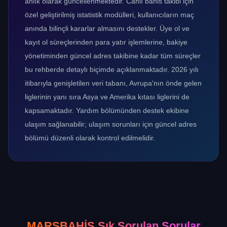
anlık olarak güncellenmektedir. Canlı bahis takibi için
özel geliştirilmiş istatistik modülleri, kullanıcıların maç
anında bilinçli kararlar almasını destekler. Üye ol ve
kayıt ol süreçlerinden para yatır işlemlerine, bakiye
yönetiminden güncel adres takibine kadar tüm süreçler
bu rehberde detaylı biçimde açıklanmaktadır. 2026 yılı
itibarıyla genişletilen veri tabanı, Avrupa'nın önde gelen
liglerinin yanı sıra Asya ve Amerika kıtası liglerini de
kapsamaktadır. Yardım bölümünden destek ekibine
ulaşım sağlanabilir; ulaşım sorunları için güncel adres
bölümü düzenli olarak kontrol edilmelidir.
MARSBAHİS Sık Sorulan Sorular