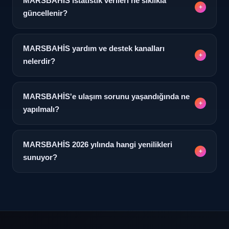
MARSBAHİS istatistik verileri ne sıklıkla
+
açıklanmaktadır.
güncellenir?
İstatistik verileri anlık güncellenmektedir. Doğrulanmış
veri kaynakları kullanılarak yüksek doğruluk oranı
MARSBAHİS yardım ve destek kanalları
+
sağlanmaktadır.
nelerdir?
Yardım bölümünden canlı destek, e-posta ve SSS
kanallarına ulaşım sağlanabilmektedir. 7/24 destek
MARSBAHİS'e ulaşım sorunu yaşandığında ne
+
hizmeti mevcuttur.
yapılmalı?
Ulaşım sorunu yaşandığında öncelikle güncel adres
bölümü kontrol edilmeli, ardından yardım kanallarına
MARSBAHİS 2026 yılında hangi yenilikleri
+
başvurulmalıdır.
sunuyor?
2026 yılında geliştirilmiş analiz araçları, genişletilmiş
spor verileri ve yenilenen canlı bahis arayüzü kullanıcı
deneyimini üst seviyeye taşımaktadır.