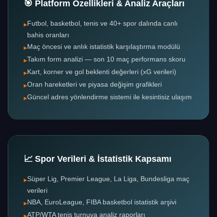
🎯 Platform Özellikleri & Analiz Araçları
Futbol, basketbol, tenis ve 40+ spor dalında canlı
bahis oranları
Maç öncesi ve anlık istatistik karşılaştırma modülü
Takım form analizi — son 10 maç performans skoru
Kart, korner ve gol beklenti değerleri (xG verileri)
Oran hareketleri ve piyasa değişim grafikleri
Güncel adres yönlendirme sistemi ile kesintisiz ulaşım
📈 Spor Verileri & İstatistik Kapsamı
Süper Lig, Premier League, La Liga, Bundesliga maç
verileri
NBA, EuroLeague, FIBA basketbol istatistik arşivi
ATP/WTA tenis turnuva analiz raporları