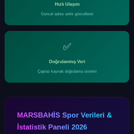
Hızlı Ulaşım
Güncel adres anlık güncellenir
✅
Doğrulanmış Veri
Çapraz kaynak doğrulama sistemi
MARSBAHİS Spor Verileri &
İstatistik Paneli 2026