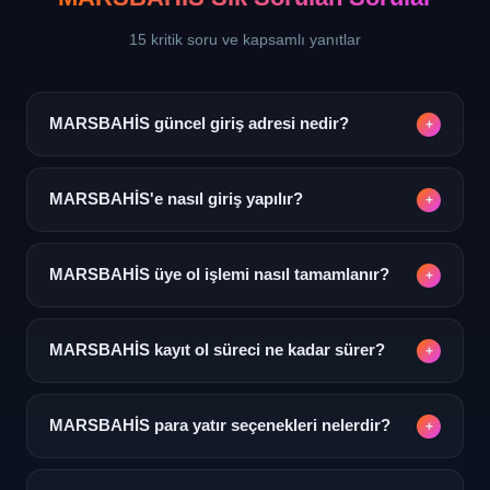
15 kritik soru ve kapsamlı yanıtlar
MARSBAHİS güncel giriş adresi nedir?
+
Güncel adres bilgisine bu bilgi platformu üzerinden anlık
olarak ulaşabilirsiniz. Adres değişikliklerinde yönlendirme
MARSBAHİS'e nasıl giriş yapılır?
+
sistemi otomatik devreye girer.
Güncel adres üzerinden giriş yap butonunu kullanarak
hesabınıza erişebilirsiniz. Doğru URL kullanımı kesintisiz
MARSBAHİS üye ol işlemi nasıl tamamlanır?
+
bağlantı için önemlidir.
Üye ol formunu doldurarak kayıt sürecini
başlatabilirsiniz. Doğrulama adımları tamamlandıktan
MARSBAHİS kayıt ol süreci ne kadar sürer?
+
sonra hesabınız aktif hale gelir.
Kayıt ol işlemi ortalama 2-3 dakika içinde
tamamlanmaktadır. Kimlik doğrulama adımı ek süre
MARSBAHİS para yatır seçenekleri nelerdir?
+
gerektirebilir.
Para yatır işlemleri için banka havalesi, kredi kartı ve e-