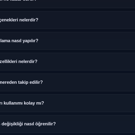
dakika içinde tamamlanmaktadır. Kimlik doğrulama adımı ek süre gerektir
enekleri nelerdir?
ka havalesi, kredi kartı ve e-cüzdan dahil çoklu ödeme yöntemi sunulmak
ma nasıl yapılır?
lerinize anlık ulaşabilirsiniz. Bakiye geçmişi ve işlem detayları da bu b
llikleri nelerdir?
fazla spor dalında anlık oranlar ve maç içi istatistikler sunulmaktadır.
ereden takip edilir?
lümünden anlık veriler izlenebilir. Futbol, basketbol ve tenis başta olmak 
 kullanımı kolay mı?
üzüyle kolayca kullanılabilir. Rehber bölümünde adım adım kullanım kıla
ğişikliği nasıl öğrenilir?