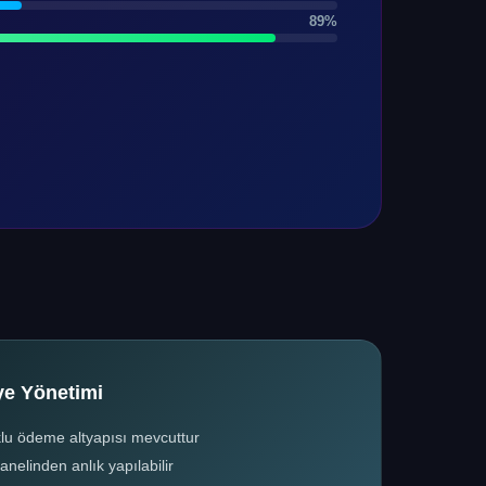
89%
ye Yönetimi
oklu ödeme altyapısı mevcuttur
elinden anlık yapılabilir