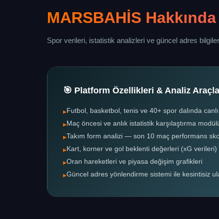
MARSBAHİS Hakkında K
Spor verileri, istatistik analizleri ve güncel adres bilgile
🎯 Platform Özellikleri & Analiz Araçla
Futbol, basketbol, tenis ve 40+ spor dalında canlı
Maç öncesi ve anlık istatistik karşılaştırma modül
Takım form analizi — son 10 maç performans sk
Kart, korner ve gol beklenti değerleri (xG verileri)
Oran hareketleri ve piyasa değişim grafikleri
Güncel adres yönlendirme sistemi ile kesintisiz u