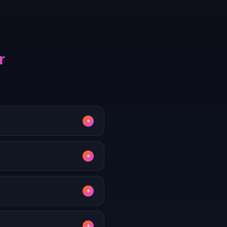
r
+
de yönlendirme sistemi
+
kesintisiz bağlantı için
+
hesabınız aktif hale gelir.
+