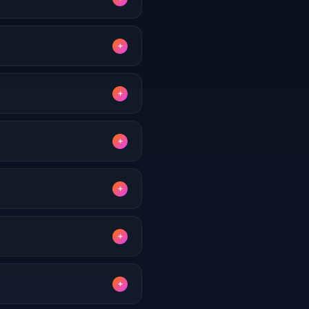
ebilir.
+
tadır.
+
ölümde görüntülenir.
+
 Oran güncellemeleri saniyeler
+
üzere tüm dallar
+
vuzları mevcuttur.
+