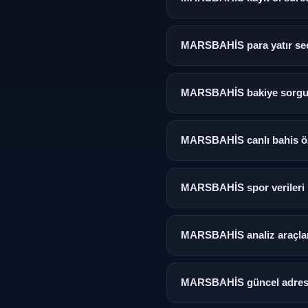
Kayıt ol işlemi ortalama 2-3 
MARSBAHİS para yatır seç
Para yatır işlemleri için ban
MARSBAHİS bakiye sorgula
Hesap panelinden bakiye bilgi
MARSBAHİS canlı bahis öze
Canlı bahis bölümünde 40'tan 
içinde yansıtılır.
MARSBAHİS spor verileri n
Spor verileri ve istatistik bö
kapsanmaktadır.
MARSBAHİS analiz araçları
Analiz araçları sezgisel aray
MARSBAHİS güncel adres de