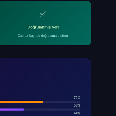
✅
Doğrulanmış Veri
Çapraz kaynak doğrulama sistemi
72%
58%
44%