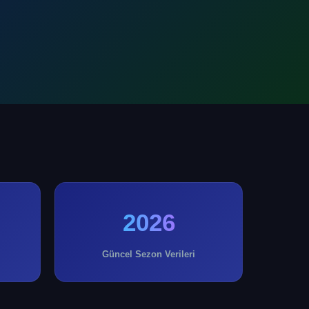
2026
Güncel Sezon Verileri