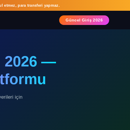
ul etmez, para transferi yapmaz.
Güncel Giriş 2026
 2026 —
atformu
rileri için