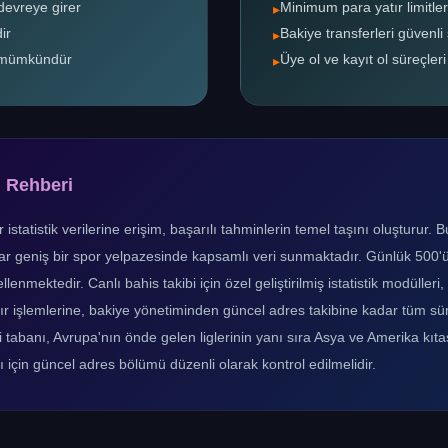
devreye girer
Minimum para yatır limitle
ir
Bakiye transferleri güvenli
im mümkündür
Üye ol ve kayıt ol süreçler
ı Rehberi
statistik verilerine erişim, başarılı tahminlerin temel taşını oluşturur. B
ar geniş bir spor yelpazesinde kapsamlı veri sunmaktadır. Günlük 500'ü
llenmektedir. Canlı bahis takibi için özel geliştirilmiş istatistik modülleri
atır işlemlerine, bakiye yönetiminden güncel adres takibine kadar tüm s
veri tabanı, Avrupa'nın önde gelen liglerinin yanı sıra Asya ve Amerika k
ı için güncel adres bölümü düzenli olarak kontrol edilmelidir.