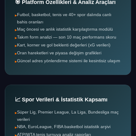
🎯 Platform Özellikleri & Analiz Araçları
Futbol, basketbol, tenis ve 40+ spor dalında canlı
bahis oranları
Maç öncesi ve anlık istatistik karşılaştırma modülü
Takım form analizi — son 10 maç performans skoru
Kart, korner ve gol beklenti değerleri (xG verileri)
Oran hareketleri ve piyasa değişim grafikleri
Güncel adres yönlendirme sistemi ile kesintisiz ulaşım
📈 Spor Verileri & İstatistik Kapsamı
Süper Lig, Premier League, La Liga, Bundesliga maç
verileri
NBA, EuroLeague, FIBA basketbol istatistik arşivi
ATP/WTA tenis turnuva analiz raporları