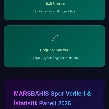
Hızlı Ulaşım
Güncel adres anlık güncellenir
✅
Doğrulanmış Veri
Çapraz kaynak doğrulama sistemi
MARSBAHİS Spor Verileri &
İstatistik Paneli 2026