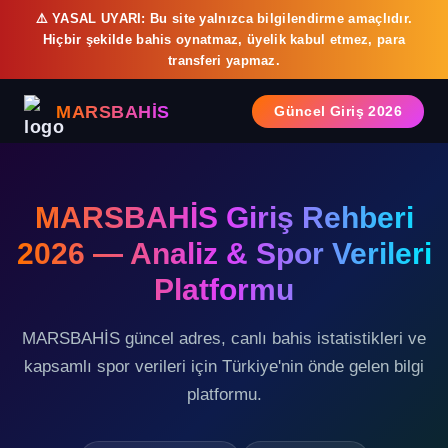
⚠️ YASAL UYARI: Bu site yalnızca bilgilendirme amaçlıdır.
Hiçbir şekilde bahis oynatmaz, üyelik kabul etmez, para
transferi yapmaz.
MARSBAHİS
Güncel Giriş 2026
MARSBAHİS Giriş Rehberi
2026 — Analiz & Spor Verileri
Platformu
MARSBAHİS güncel adres, canlı bahis istatistikleri ve
kapsamlı spor verileri için Türkiye'nin önde gelen bilgi
platformu.