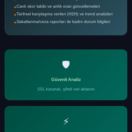
Canlı skor takibi ve anlık oran güncellemeleri
Tarihsel karşılaşma verileri (H2H) ve trend analizleri
Sakatlanma/ceza raporları ile kadro durum bilgileri
🛡️
Güvenli Analiz
SSL korumalı, şifreli veri aktarımı
⚡