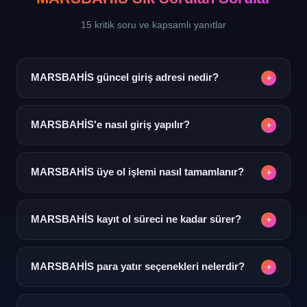
15 kritik soru ve kapsamlı yanıtlar
MARSBAHİS güncel giriş adresi nedir?
+
Güncel adres bilgisine bu bilgi platformu üzerinden anlık
olarak ulaşabilirsiniz. Adres değişikliklerinde yönlendirme
MARSBAHİS'e nasıl giriş yapılır?
+
sistemi otomatik devreye girer.
Güncel adres üzerinden giriş yap butonunu kullanarak
hesabınıza erişebilirsiniz. Doğru URL kullanımı kesintisiz
MARSBAHİS üye ol işlemi nasıl tamamlanır?
+
bağlantı için önemlidir.
Üye ol formunu doldurarak kayıt sürecini
başlatabilirsiniz. Doğrulama adımları tamamlandıktan
MARSBAHİS kayıt ol süreci ne kadar sürer?
+
sonra hesabınız aktif hale gelir.
Kayıt ol işlemi ortalama 2-3 dakika içinde
tamamlanmaktadır. Kimlik doğrulama adımı ek süre
MARSBAHİS para yatır seçenekleri nelerdir?
+
gerektirebilir.
Para yatır işlemleri için banka havalesi, kredi kartı ve e-