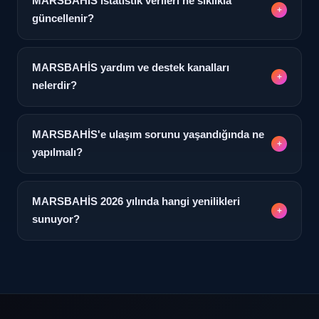
MARSBAHİS istatistik verileri ne sıklıkla
+
açıklanmaktadır.
güncellenir?
İstatistik verileri anlık güncellenmektedir. Doğrulanmış
veri kaynakları kullanılarak yüksek doğruluk oranı
MARSBAHİS yardım ve destek kanalları
+
sağlanmaktadır.
nelerdir?
Yardım bölümünden canlı destek, e-posta ve SSS
kanallarına ulaşım sağlanabilmektedir. 7/24 destek
MARSBAHİS'e ulaşım sorunu yaşandığında ne
+
hizmeti mevcuttur.
yapılmalı?
Ulaşım sorunu yaşandığında öncelikle güncel adres
bölümü kontrol edilmeli, ardından yardım kanallarına
MARSBAHİS 2026 yılında hangi yenilikleri
+
başvurulmalıdır.
sunuyor?
2026 yılında geliştirilmiş analiz araçları, genişletilmiş
spor verileri ve yenilenen canlı bahis arayüzü kullanıcı
deneyimini üst seviyeye taşımaktadır.