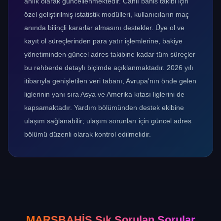
anlık olarak güncellenmektedir. Canlı bahis takibi için
özel geliştirilmiş istatistik modülleri, kullanıcıların maç
anında bilinçli kararlar almasını destekler. Üye ol ve
kayıt ol süreçlerinden para yatır işlemlerine, bakiye
yönetiminden güncel adres takibine kadar tüm süreçler
bu rehberde detaylı biçimde açıklanmaktadır. 2026 yılı
itibarıyla genişletilen veri tabanı, Avrupa'nın önde gelen
liglerinin yanı sıra Asya ve Amerika kıtası liglerini de
kapsamaktadır. Yardım bölümünden destek ekibine
ulaşım sağlanabilir; ulaşım sorunları için güncel adres
bölümü düzenli olarak kontrol edilmelidir.
MARSBAHİS Sık Sorulan Sorular