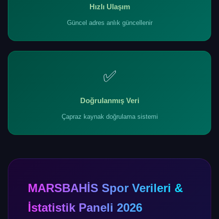
Hızlı Ulaşım
Güncel adres anlık güncellenir
✅
Doğrulanmış Veri
Çapraz kaynak doğrulama sistemi
MARSBAHİS Spor Verileri &
İstatistik Paneli 2026