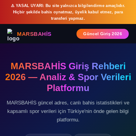
⚠️ YASAL UYARI: Bu site yalnızca bilgilendirme amaçlıdır.
Hiçbir şekilde bahis oynatmaz, üyelik kabul etmez, para
transferi yapmaz.
MARSBAHİS
Güncel Giriş 2026
MARSBAHİS Giriş Rehberi
2026 — Analiz & Spor Verileri
Platformu
MARSBAHİS güncel adres, canlı bahis istatistikleri ve
kapsamlı spor verileri için Türkiye'nin önde gelen bilgi
platformu.