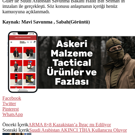
Güler ile Suudi Arabistan Savunma Bakanı Halid Bin Selman’ın
imzaları ile gerçekleşti. Söz konusu anlaşmanın içeriği henüz
kamuoyuna açıklanmadı.
Kaynak: Mavi Savunma , Sabah(Görüntü)
Facebook
Twitter
Pinterest
WhatsApp
Önceki İçerik
ARMA 8×8 Kazakistan’a İhraç mı Ediliyor
Sonraki İçerik
Suudi Arabistan AKINCI TİHA Kullanıcısı Oluyor