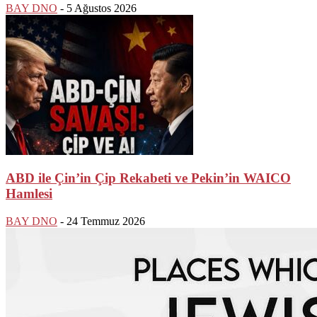
BAY DNO
-
5 Ağustos 2026
ABD ile Çin’in Çip Rekabeti ve Pekin’in WAICO
Hamlesi
BAY DNO
-
24 Temmuz 2026