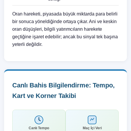
Oran hareketi, piyasada büyük miktarda para belirli
bir sonuca yöneldiğinde ortaya çıkar. Ani ve keskin
oran düşüşleri, bilgili yatırımcıların harekete
geçtiğine işaret edebilir; ancak bu sinyal tek başına
yeterli değildir.
Canlı Bahis Bilgilendirme: Tempo,
Kart ve Korner Takibi
Canlı Tempo
Maç İçi Veri