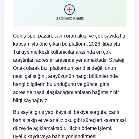
Bağımsız Analiz
Geniş spor pazarı, canlı oran akışı ve çok sayıda lig
kapsamıyla öne çıkan bu platform, 2026 itibarıyla
Türkiye merkezli kullanıcılar arasında en çok
araştırılan adresler arasında yer almaktadır. Strateji
Ortak olarak biz, platformun kendisi değil; onun
nasıl çalıştığını, arayüzünün hangi bölümlerinde
hangi bilgilerin bulunduğunu ve güncel giriş
adresine nasıl ulaşılacağını anlatan bağımsız bir
bilgi kaynağıyız.
Bu sayfa; giriş yap, kayıt ol, bakiye sorgula, canlı
bahis takip et ve analiz oku gibi süreçleri kavramsal
düzeyde açıklamaktadır. Hiçbir ödeme işlemi,
üyelik kaydı veya bahis yönlendirmesi