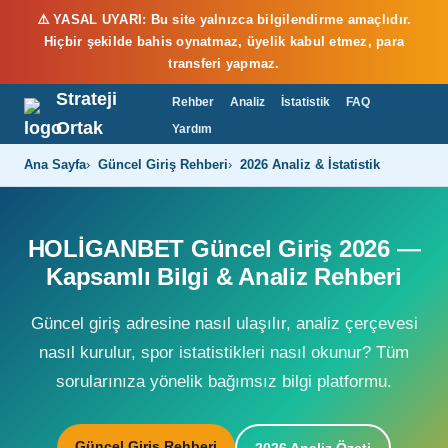
⚠️ YASAL UYARI: Bu site yalnızca bilgilendirme amaçlıdır.
Hiçbir şekilde bahis oynatmaz, üyelik kabul etmez, para
transferi yapmaz.
Strateji
Rehber
Analiz
İstatistik
FAQ
Ortak
Yardım
Ana Sayfa
Güncel Giriş Rehberi
2026 Analiz & İstatistik
HOLİGANBET Güncel Giriş 2026 —
Kapsamlı Bilgi & Analiz Rehberi
Güncel giriş adresine nasıl ulaşılır, analiz çerçevesi
nasıl kurulur, spor istatistikleri nasıl okunur? Tüm
sorularınıza yönelik bağımsız bilgi platformu.
Güncel Giriş Rehberi