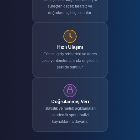
süreçten geçer; tarafsız ve
doğrulanmış bilgi sunulur.
Hızlı Ulaşım
Güncel giriş rehberleri ve adres
takip yöntemleri anında erişilebilir
şekilde sunulur.
Doğrulanmış Veri
İstatistik ve metrik açıklamaları
akademik spor analizi
kaynaklarına dayanır.