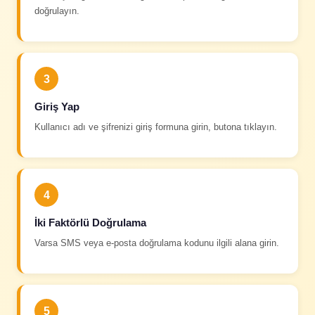
doğrulayın.
3
Giriş Yap
Kullanıcı adı ve şifrenizi giriş formuna girin, butona tıklayın.
4
İki Faktörlü Doğrulama
Varsa SMS veya e-posta doğrulama kodunu ilgili alana girin.
5