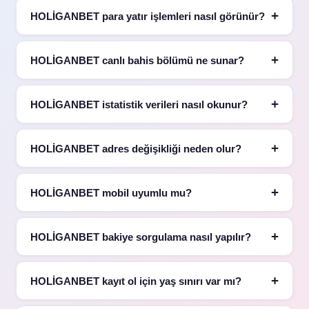
+
HOLİGANBET para yatır işlemleri nasıl görünür?
+
HOLİGANBET canlı bahis bölümü ne sunar?
+
HOLİGANBET istatistik verileri nasıl okunur?
+
HOLİGANBET adres değişikliği neden olur?
+
HOLİGANBET mobil uyumlu mu?
+
HOLİGANBET bakiye sorgulama nasıl yapılır?
+
HOLİGANBET kayıt ol için yaş sınırı var mı?