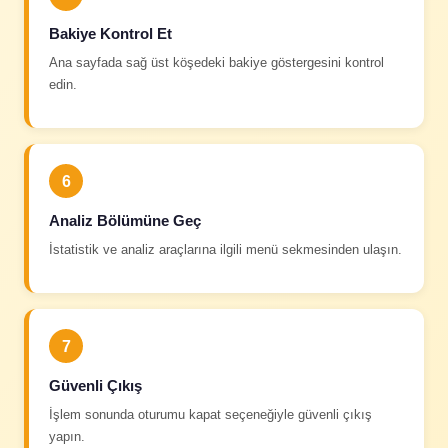
Bakiye Kontrol Et
Ana sayfada sağ üst köşedeki bakiye göstergesini kontrol
edin.
6
Analiz Bölümüne Geç
İstatistik ve analiz araçlarına ilgili menü sekmesinden ulaşın.
7
Güvenli Çıkış
İşlem sonunda oturumu kapat seçeneğiyle güvenli çıkış
yapın.