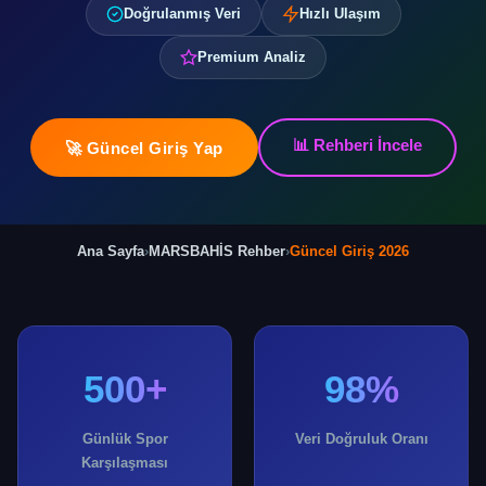
Doğrulanmış Veri
Hızlı Ulaşım
Premium Analiz
📊 Rehberi İncele
🚀 Güncel Giriş Yap
Ana Sayfa
›
MARSBAHİS Rehber
›
Güncel Giriş 2026
500+
98%
Günlük Spor
Veri Doğruluk Oranı
Karşılaşması