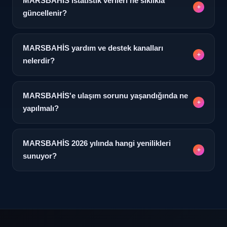
MARSBAHİS istatistik verileri ne sıklıkla
+
açıklanmaktadır.
güncellenir?
İstatistik verileri anlık güncellenmektedir. Doğrulanmış
veri kaynakları kullanılarak yüksek doğruluk oranı
MARSBAHİS yardım ve destek kanalları
+
sağlanmaktadır.
nelerdir?
Yardım bölümünden canlı destek, e-posta ve SSS
kanallarına ulaşım sağlanabilmektedir. 7/24 destek
MARSBAHİS'e ulaşım sorunu yaşandığında ne
+
hizmeti mevcuttur.
yapılmalı?
Ulaşım sorunu yaşandığında öncelikle güncel adres
bölümü kontrol edilmeli, ardından yardım kanallarına
MARSBAHİS 2026 yılında hangi yenilikleri
+
başvurulmalıdır.
sunuyor?
2026 yılında geliştirilmiş analiz araçları, genişletilmiş
spor verileri ve yenilenen canlı bahis arayüzü kullanıcı
deneyimini üst seviyeye taşımaktadır.