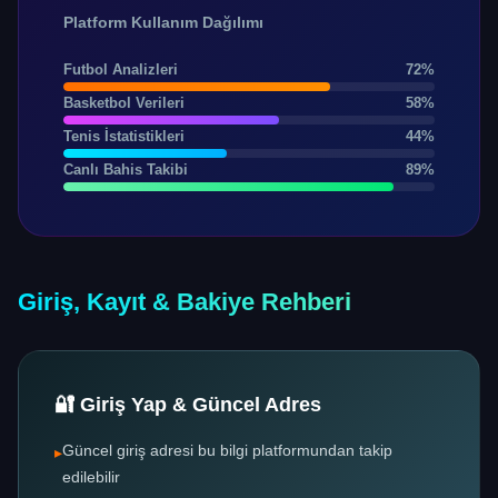
Platform Kullanım Dağılımı
Futbol Analizleri
72%
Basketbol Verileri
58%
Tenis İstatistikleri
44%
Canlı Bahis Takibi
89%
Giriş, Kayıt & Bakiye Rehberi
🔐 Giriş Yap & Güncel Adres
Güncel giriş adresi bu bilgi platformundan takip
edilebilir