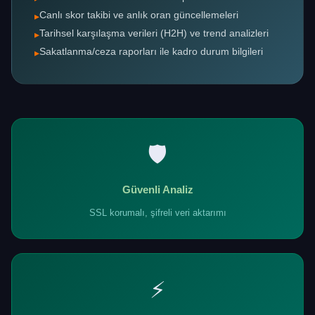
Canlı skor takibi ve anlık oran güncellemeleri
Tarihsel karşılaşma verileri (H2H) ve trend analizleri
Sakatlanma/ceza raporları ile kadro durum bilgileri
🛡️
Güvenli Analiz
SSL korumalı, şifreli veri aktarımı
⚡