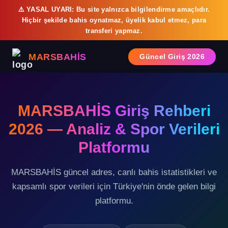
⚠️ YASAL UYARI: Bu site yalnızca bilgilendirme amaçlıdır.
Hiçbir şekilde bahis oynatmaz, üyelik kabul etmez, para
transferi yapmaz.
MARSBAHİS
Güncel Giriş 2026
MARSBAHİS Giriş Rehberi
2026 — Analiz & Spor Verileri
Platformu
MARSBAHİS güncel adres, canlı bahis istatistikleri ve
kapsamlı spor verileri için Türkiye'nin önde gelen bilgi
platformu.