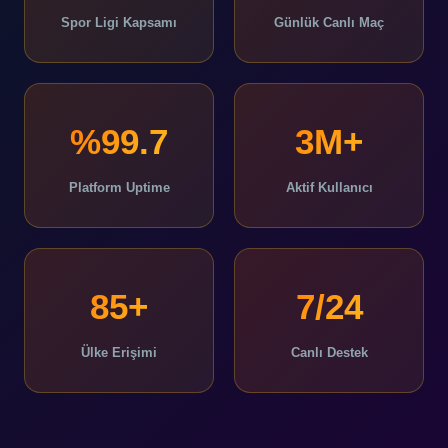
Spor Ligi Kapsamı
Günlük Canlı Maç
%99.7
3M+
Platform Uptime
Aktif Kullanıcı
85+
7/24
Ülke Erişimi
Canlı Destek