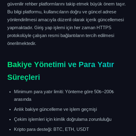
güvenilir rehber platformlarını takip etmek büyük önem taşır.
Bu bilgi platformu, kullanıcıların doğru ve güncel adrese
yönlendirilmesi amacıyla düzenli olarak içerik güncellemesi
yapmaktadır. Giriş yap işlemi için her zaman HTTPS
protokolüyle çalışan resmi bağlantıların tercih edilmesi
önerilmektedir.
Bakiye Yönetimi ve Para Yatır
Süreçleri
Minimum para yatır limiti: Yönteme göre 50₺–200₺
arasında
Anlık bakiye güncelleme ve işlem geçmişi
Çekim işlemleri için kimlik doğrulama zorunluluğu
Kripto para desteği: BTC, ETH, USDT