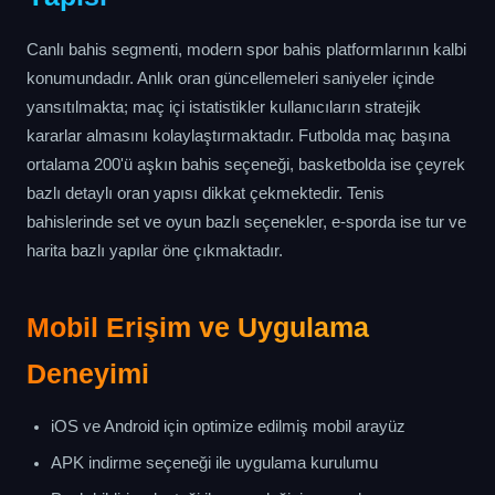
Canlı bahis segmenti, modern spor bahis platformlarının kalbi
konumundadır. Anlık oran güncellemeleri saniyeler içinde
yansıtılmakta; maç içi istatistikler kullanıcıların stratejik
kararlar almasını kolaylaştırmaktadır. Futbolda maç başına
ortalama 200'ü aşkın bahis seçeneği, basketbolda ise çeyrek
bazlı detaylı oran yapısı dikkat çekmektedir. Tenis
bahislerinde set ve oyun bazlı seçenekler, e-sporda ise tur ve
harita bazlı yapılar öne çıkmaktadır.
Mobil Erişim ve Uygulama
Deneyimi
iOS ve Android için optimize edilmiş mobil arayüz
APK indirme seçeneği ile uygulama kurulumu