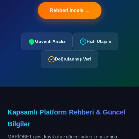
Rehberi İncele →
Güvenli Analiz
Hızlı Ulaşım
Doğrulanmış Veri
Kapsamlı Platform Rehberi & Güncel
Bilgiler
MARİOBET giriş, kayıt ol ve güncel adres konularında