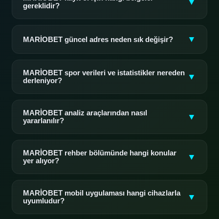
▼
gereklidir?
ayarları menüsündeki finans bölümünden ulaşılabilir.
Kimlik doğrulama için nüfus cüzdanı veya pasaport
görseli, adres doğrulama için ise son 3 aya ait fatura ya
▼
MARİOBET güncel adres neden sık değişir?
da banka ekstresi talep edilmektedir.
Ülkemizde uygulanan internet düzenlemeleri
kapsamında bahis platformlarına yönelik erişim
MARİOBET spor verileri ve istatistikler nereden
▼
derleniyor?
engellemeleri nedeniyle adresler periyodik olarak
güncellenmektedir. Bu durum sektörün genel bir
Sportradar, Opta ve Betradar gibi uluslararası veri
özelliğidir.
sağlayıcılardan beslenen platform, 500'ü aşkın lig ve
MARİOBET analiz araçlarından nasıl
▼
yararlanılır?
turnuvaya ait anlık istatistik sunmaktadır.
Platform içi analiz panelinden takım karşılaştırmaları,
oran hareketleri ve form grafikleri incelenebilir. Filtre
MARİOBET rehber bölümünde hangi konular
▼
yer alıyor?
seçenekleriyle spor dalı, lig ve tarih bazlı analiz
yapılabilmektedir.
Rehber bölümünde hesap oluşturma, para yatır/çek
işlemleri, bonus kullanımı, canlı bahis stratejileri ve
MARİOBET mobil uygulaması hangi cihazlarla
▼
uyumludur?
güvenlik ayarları hakkında kapsamlı bilgiler yer
almaktadır.