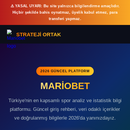
⚠️ YASAL UYARI: Bu site yalnızca bilgilendirme amaçlıdır.
Hiçbir şekilde bahis oynatmaz, üyelik kabul etmez, para
transferi yapmaz.
STRATEJİ ORTAK
2026 GÜNCEL PLATFORM
MARİOBET
Türkiye'nin en kapsamlı spor analiz ve istatistik bilgi
platformu. Güncel giriş rehberi, veri odaklı içerikler
ve doğrulanmış bilgilerle 2026'da yanınızdayız.