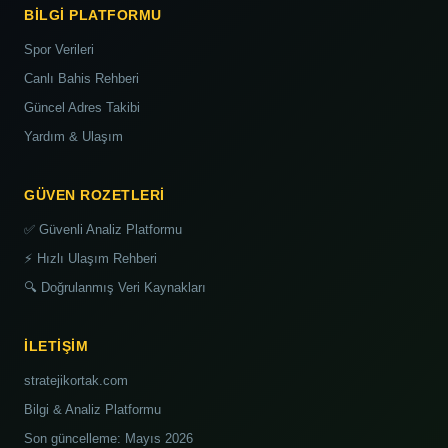
BILGI PLATFORMU
Spor Verileri
Canlı Bahis Rehberi
Güncel Adres Takibi
Yardım & Ulaşım
GÜVEN ROZETLERI
✅ Güvenli Analiz Platformu
⚡ Hızlı Ulaşım Rehberi
🔍 Doğrulanmış Veri Kaynakları
İLETIŞIM
stratejikortak.com
Bilgi & Analiz Platformu
Son güncelleme: Mayıs 2026