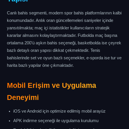
Canlı bahis segmenti, modern spor bahis platformlarının kalbi
konumundadır. Anlık oran güncellemeleri saniyeler içinde
yansıtılmakta; maç içi istatistikler kullanıcıların stratejik
kararlar almasını kolaylaştırmaktadır. Futbolda maç başına
ortalama 200'ü aşkın bahis seçeneği, basketbolda ise çeyrek
bazlı detaylı oran yapısı dikkat çekmektedir. Tenis
bahislerinde set ve oyun bazlı seçenekler, e-sporda ise tur ve
harita bazlı yapılar öne çıkmaktadır.
Mobil Erişim ve Uygulama
Deneyimi
iOS ve Android için optimize edilmiş mobil arayüz
APK indirme seçeneği ile uygulama kurulumu