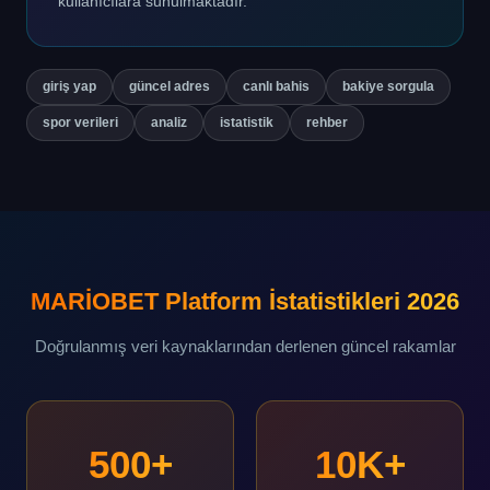
kullanıcılara sunulmaktadır.
giriş yap
güncel adres
canlı bahis
bakiye sorgula
spor verileri
analiz
istatistik
rehber
MARİOBET Platform İstatistikleri 2026
Doğrulanmış veri kaynaklarından derlenen güncel rakamlar
500+
10K+