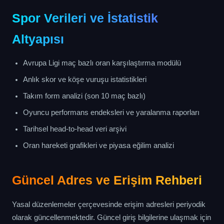
Spor Verileri ve İstatistik
Altyapısı
Avrupa Ligi maç bazlı oran karşılaştırma modülü
Anlık skor ve köşe vuruşu istatistikleri
Takım form analizi (son 10 maç bazlı)
Oyuncu performans endeksleri ve yaralanma raporları
Tarihsel head-to-head veri arşivi
Oran hareketi grafikleri ve piyasa eğilim analizi
Güncel Adres ve Erişim Rehberi
Yasal düzenlemeler çerçevesinde erişim adresleri periyodik
olarak güncellenmektedir. Güncel giriş bilgilerine ulaşmak için