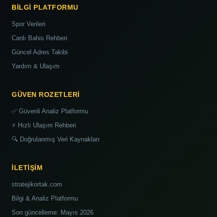
BILGI PLATFORMU
Spor Verileri
Canlı Bahis Rehberi
Güncel Adres Takibi
Yardım & Ulaşım
GÜVEN ROZETLERI
✅ Güvenli Analiz Platformu
⚡ Hızlı Ulaşım Rehberi
🔍 Doğrulanmış Veri Kaynakları
İLETIŞIM
stratejikortak.com
Bilgi & Analiz Platformu
Son güncelleme: Mayıs 2026