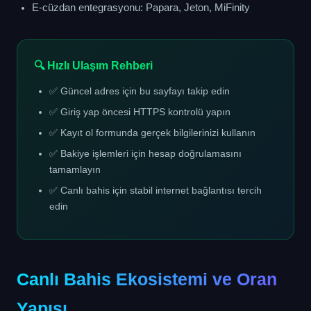
E-cüzdan entegrasyonu: Papara, Jeton, MiFinity
🔍 Hızlı Ulaşım Rehberi
✅ Güncel adres için bu sayfayı takip edin
✅ Giriş yap öncesi HTTPS kontrolü yapın
✅ Kayıt ol formunda gerçek bilgilerinizi kullanın
✅ Bakiye işlemleri için hesap doğrulamasını
tamamlayın
✅ Canlı bahis için stabil internet bağlantısı tercih
edin
Canlı Bahis Ekosistemi ve Oran
Yapısı