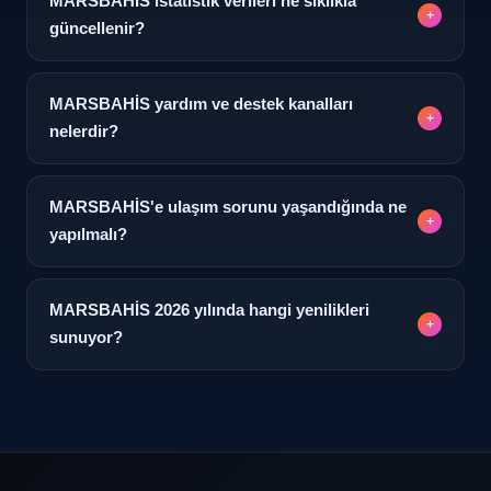
MARSBAHİS istatistik verileri ne sıklıkla
+
açıklanmaktadır.
güncellenir?
İstatistik verileri anlık güncellenmektedir. Doğrulanmış
veri kaynakları kullanılarak yüksek doğruluk oranı
MARSBAHİS yardım ve destek kanalları
+
sağlanmaktadır.
nelerdir?
Yardım bölümünden canlı destek, e-posta ve SSS
kanallarına ulaşım sağlanabilmektedir. 7/24 destek
MARSBAHİS'e ulaşım sorunu yaşandığında ne
+
hizmeti mevcuttur.
yapılmalı?
Ulaşım sorunu yaşandığında öncelikle güncel adres
bölümü kontrol edilmeli, ardından yardım kanallarına
MARSBAHİS 2026 yılında hangi yenilikleri
+
başvurulmalıdır.
sunuyor?
2026 yılında geliştirilmiş analiz araçları, genişletilmiş
spor verileri ve yenilenen canlı bahis arayüzü kullanıcı
deneyimini üst seviyeye taşımaktadır.