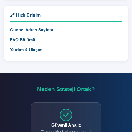
🔗 Hızlı Erişim
Güncel Adres Sayfası
FAQ Bölümü
Yardım & Ulaşım
Neden Strateji Ortak?
Güvenli Analiz
Tüm içerikler bağımsız editoryal