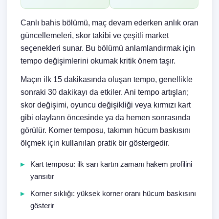
Canlı bahis bölümü, maç devam ederken anlık oran
güncellemeleri, skor takibi ve çeşitli market
seçenekleri sunar. Bu bölümü anlamlandırmak için
tempo değişimlerini okumak kritik önem taşır.
Maçın ilk 15 dakikasında oluşan tempo, genellikle
sonraki 30 dakikayı da etkiler. Ani tempo artışları;
skor değişimi, oyuncu değişikliği veya kırmızı kart
gibi olayların öncesinde ya da hemen sonrasında
görülür. Korner temposu, takımın hücum baskısını
ölçmek için kullanılan pratik bir göstergedir.
Kart temposu: ilk sarı kartın zamanı hakem profilini
yansıtır
Korner sıklığı: yüksek korner oranı hücum baskısını
gösterir