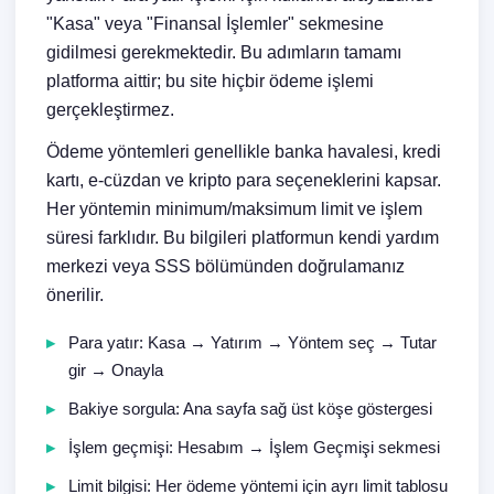
"Kasa" veya "Finansal İşlemler" sekmesine
gidilmesi gerekmektedir. Bu adımların tamamı
platforma aittir; bu site hiçbir ödeme işlemi
gerçekleştirmez.
Ödeme yöntemleri genellikle banka havalesi, kredi
kartı, e-cüzdan ve kripto para seçeneklerini kapsar.
Her yöntemin minimum/maksimum limit ve işlem
süresi farklıdır. Bu bilgileri platformun kendi yardım
merkezi veya SSS bölümünden doğrulamanız
önerilir.
Para yatır: Kasa → Yatırım → Yöntem seç → Tutar
gir → Onayla
Bakiye sorgula: Ana sayfa sağ üst köşe göstergesi
İşlem geçmişi: Hesabım → İşlem Geçmişi sekmesi
Limit bilgisi: Her ödeme yöntemi için ayrı limit tablosu