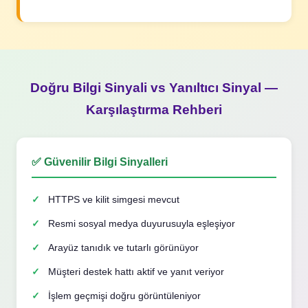
Doğru Bilgi Sinyali vs Yanıltıcı Sinyal —
Karşılaştırma Rehberi
✅ Güvenilir Bilgi Sinyalleri
HTTPS ve kilit simgesi mevcut
Resmi sosyal medya duyurusuyla eşleşiyor
Arayüz tanıdık ve tutarlı görünüyor
Müşteri destek hattı aktif ve yanıt veriyor
İşlem geçmişi doğru görüntüleniyor