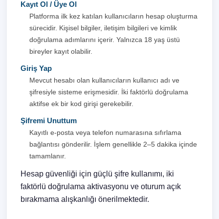
Kayıt Ol / Üye Ol
Platforma ilk kez katılan kullanıcıların hesap oluşturma
sürecidir. Kişisel bilgiler, iletişim bilgileri ve kimlik
doğrulama adımlarını içerir. Yalnızca 18 yaş üstü
bireyler kayıt olabilir.
Giriş Yap
Mevcut hesabı olan kullanıcıların kullanıcı adı ve
şifresiyle sisteme erişmesidir. İki faktörlü doğrulama
aktifse ek bir kod girişi gerekebilir.
Şifremi Unuttum
Kayıtlı e-posta veya telefon numarasına sıfırlama
bağlantısı gönderilir. İşlem genellikle 2–5 dakika içinde
tamamlanır.
Hesap güvenliği için güçlü şifre kullanımı, iki
faktörlü doğrulama aktivasyonu ve oturum açık
bırakmama alışkanlığı önerilmektedir.