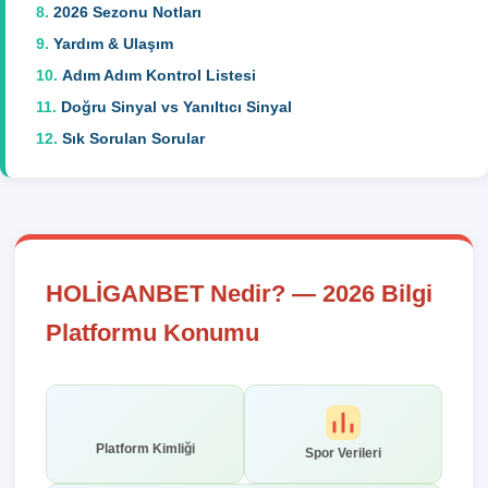
2026 Sezonu Notları
Yardım & Ulaşım
Adım Adım Kontrol Listesi
Doğru Sinyal vs Yanıltıcı Sinyal
Sık Sorulan Sorular
HOLİGANBET Nedir? — 2026 Bilgi
Platformu Konumu
Platform Kimliği
Spor Verileri