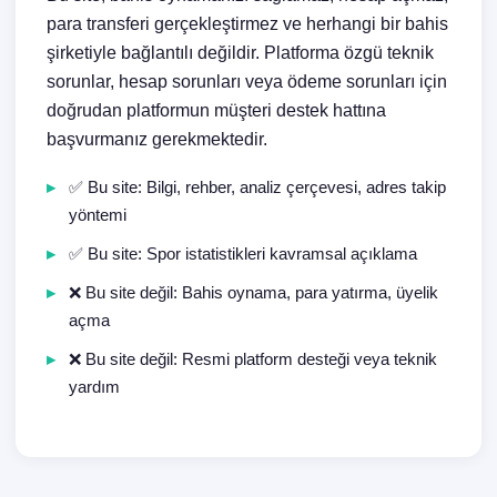
para transferi gerçekleştirmez ve herhangi bir bahis
şirketiyle bağlantılı değildir. Platforma özgü teknik
sorunlar, hesap sorunları veya ödeme sorunları için
doğrudan platformun müşteri destek hattına
başvurmanız gerekmektedir.
✅ Bu site: Bilgi, rehber, analiz çerçevesi, adres takip
yöntemi
✅ Bu site: Spor istatistikleri kavramsal açıklama
❌ Bu site değil: Bahis oynama, para yatırma, üyelik
açma
❌ Bu site değil: Resmi platform desteği veya teknik
yardım