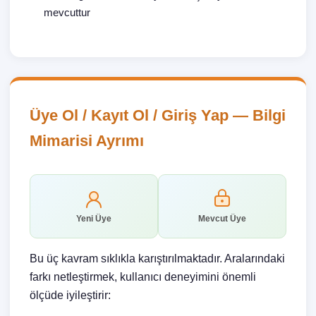
mevcuttur
Üye Ol / Kayıt Ol / Giriş Yap — Bilgi
Mimarisi Ayrımı
Yeni Üye
Mevcut Üye
Bu üç kavram sıklıkla karıştırılmaktadır. Aralarındaki
farkı netleştirmek, kullanıcı deneyimini önemli
ölçüde iyileştirir: