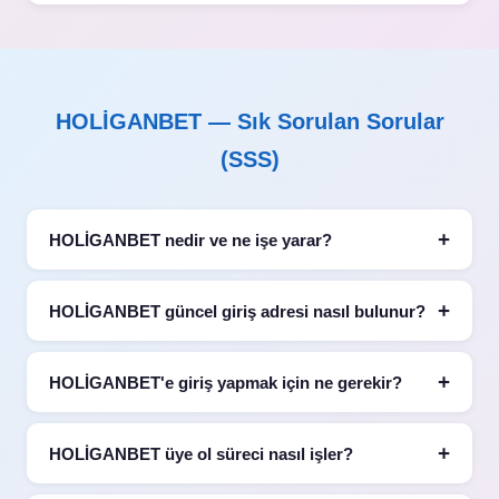
HOLİGANBET — Sık Sorulan Sorular
(SSS)
+
HOLİGANBET nedir ve ne işe yarar?
+
HOLİGANBET güncel giriş adresi nasıl bulunur?
+
HOLİGANBET'e giriş yapmak için ne gerekir?
+
HOLİGANBET üye ol süreci nasıl işler?