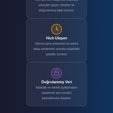
süreçten geçer; tarafsız ve
doğrulanmış bilgi sunulur.
Hızlı Ulaşım
Güncel giriş rehberleri ve adres
takip yöntemleri anında erişilebilir
şekilde sunulur.
Doğrulanmış Veri
İstatistik ve metrik açıklamaları
akademik spor analizi
kaynaklarına dayanır.