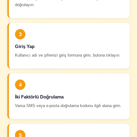
doğrulayın.
3
Giriş Yap
Kullanıcı adı ve şifrenizi giriş formuna girin, butona tıklayın.
4
İki Faktörlü Doğrulama
Varsa SMS veya e-posta doğrulama kodunu ilgili alana girin.
5