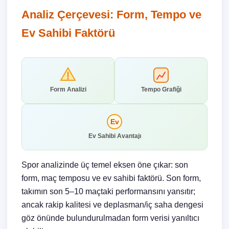
Analiz Çerçevesi: Form, Tempo ve
Ev Sahibi Faktörü
Form Analizi
Tempo Grafiği
Ev
Ev Sahibi Avantajı
Spor analizinde üç temel eksen öne çıkar: son
form, maç temposu ve ev sahibi faktörü. Son form,
takımın son 5–10 maçtaki performansını yansıtır;
ancak rakip kalitesi ve deplasman/iç saha dengesi
göz önünde bulundurulmadan form verisi yanıltıcı