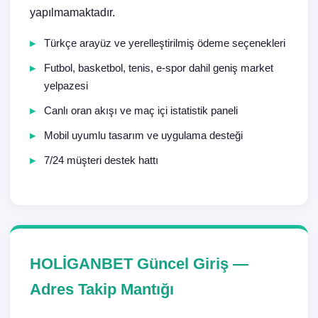
yapılmamaktadır.
Türkçe arayüz ve yerelleştirilmiş ödeme seçenekleri
Futbol, basketbol, tenis, e-spor dahil geniş market
yelpazesi
Canlı oran akışı ve maç içi istatistik paneli
Mobil uyumlu tasarım ve uygulama desteği
7/24 müşteri destek hattı
HOLİGANBET Güncel Giriş —
Adres Takip Mantığı