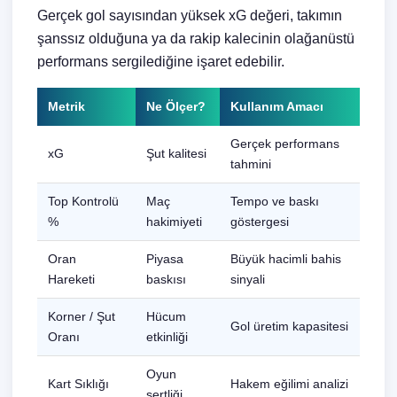
Gerçek gol sayısından yüksek xG değeri, takımın
şanssız olduğuna ya da rakip kalecinin olağanüstü
performans sergilediğine işaret edebilir.
Metrik
Ne Ölçer?
Kullanım Amacı
Gerçek performans
xG
Şut kalitesi
tahmini
Top Kontrolü
Maç
Tempo ve baskı
%
hakimiyeti
göstergesi
Oran
Piyasa
Büyük hacimli bahis
Hareketi
baskısı
sinyali
Korner / Şut
Hücum
Gol üretim kapasitesi
Oranı
etkinliği
Oyun
Kart Sıklığı
Hakem eğilimi analizi
sertliği