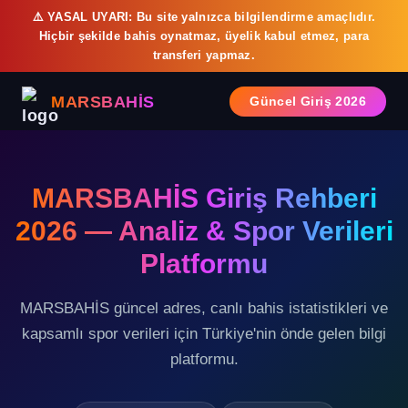
⚠️ YASAL UYARI: Bu site yalnızca bilgilendirme amaçlıdır.
Hiçbir şekilde bahis oynatmaz, üyelik kabul etmez, para
transferi yapmaz.
MARSBAHİS
Güncel Giriş 2026
MARSBAHİS Giriş Rehberi
2026 — Analiz & Spor Verileri
Platformu
MARSBAHİS güncel adres, canlı bahis istatistikleri ve
kapsamlı spor verileri için Türkiye'nin önde gelen bilgi
platformu.