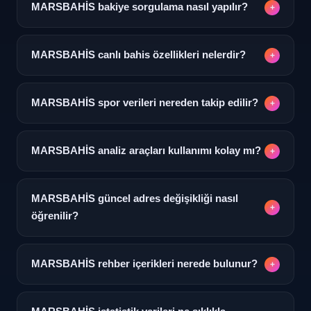
cüzdan dahil çoklu ödeme yöntemi sunulmaktadır.
MARSBAHİS bakiye sorgulama nasıl yapılır?
+
Hesap panelinden bakiye bilgilerinize anlık
ulaşabilirsiniz. Bakiye geçmişi ve işlem detayları da bu
MARSBAHİS canlı bahis özellikleri nelerdir?
+
bölümde görüntülenir.
Canlı bahis bölümünde 40'tan fazla spor dalında anlık
oranlar ve maç içi istatistikler sunulmaktadır. Oran
MARSBAHİS spor verileri nereden takip edilir?
+
güncellemeleri saniyeler içinde yansıtılır.
Spor verileri ve istatistik bölümünden anlık veriler
izlenebilir. Futbol, basketbol ve tenis başta olmak üzere
MARSBAHİS analiz araçları kullanımı kolay mı?
+
tüm dallar kapsanmaktadır.
Analiz araçları sezgisel arayüzüyle kolayca kullanılabilir.
Rehber bölümünde adım adım kullanım kılavuzları
MARSBAHİS güncel adres değişikliği nasıl
+
mevcuttur.
öğrenilir?
Bu bilgi platformunu düzenli takip ederek güncel adres
bilgisine her zaman ulaşabilirsiniz. Bildirim sistemi de
MARSBAHİS rehber içerikleri nerede bulunur?
+
mevcuttur.
Rehber bölümünde tüm kullanım kılavuzları, giriş yap
adımları ve platform özellikleri detaylı şekilde