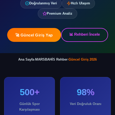
Doğrulanmış Veri
Hızlı Ulaşım
Premium Analiz
📊 Rehberi İncele
🚀 Güncel Giriş Yap
Ana Sayfa
›
MARSBAHİS Rehber
›
Güncel Giriş 2026
500+
98%
Günlük Spor
Veri Doğruluk Oranı
Karşılaşması