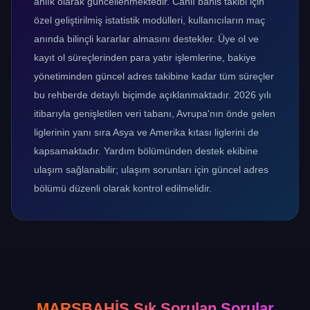
anlık olarak güncellenmektedir. Canlı bahis takibi için
özel geliştirilmiş istatistik modülleri, kullanıcıların maç
anında bilinçli kararlar almasını destekler. Üye ol ve
kayıt ol süreçlerinden para yatır işlemlerine, bakiye
yönetiminden güncel adres takibine kadar tüm süreçler
bu rehberde detaylı biçimde açıklanmaktadır. 2026 yılı
itibarıyla genişletilen veri tabanı, Avrupa'nın önde gelen
liglerinin yanı sıra Asya ve Amerika kıtası liglerini de
kapsamaktadır. Yardım bölümünden destek ekibine
ulaşım sağlanabilir; ulaşım sorunları için güncel adres
bölümü düzenli olarak kontrol edilmelidir.
MARSBAHİS Sık Sorulan Sorular