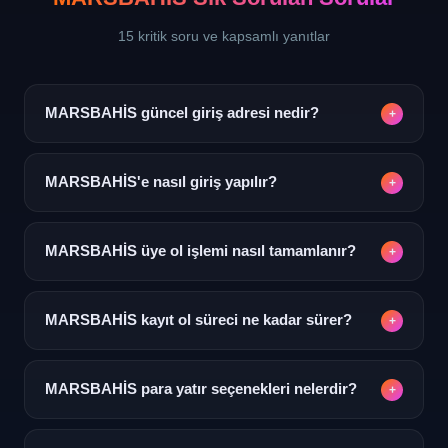
15 kritik soru ve kapsamlı yanıtlar
MARSBAHİS güncel giriş adresi nedir?
+
Güncel adres bilgisine bu bilgi platformu üzerinden anlık
olarak ulaşabilirsiniz. Adres değişikliklerinde yönlendirme
MARSBAHİS'e nasıl giriş yapılır?
+
sistemi otomatik devreye girer.
Güncel adres üzerinden giriş yap butonunu kullanarak
hesabınıza erişebilirsiniz. Doğru URL kullanımı kesintisiz
MARSBAHİS üye ol işlemi nasıl tamamlanır?
+
bağlantı için önemlidir.
Üye ol formunu doldurarak kayıt sürecini
başlatabilirsiniz. Doğrulama adımları tamamlandıktan
MARSBAHİS kayıt ol süreci ne kadar sürer?
+
sonra hesabınız aktif hale gelir.
Kayıt ol işlemi ortalama 2-3 dakika içinde
tamamlanmaktadır. Kimlik doğrulama adımı ek süre
MARSBAHİS para yatır seçenekleri nelerdir?
+
gerektirebilir.
Para yatır işlemleri için banka havalesi, kredi kartı ve e-