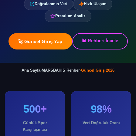
Doğrulanmış Veri
Hızlı Ulaşım
Premium Analiz
📊 Rehberi İncele
🚀 Güncel Giriş Yap
Ana Sayfa
›
MARSBAHİS Rehber
›
Güncel Giriş 2026
500+
98%
Günlük Spor
Veri Doğruluk Oranı
Karşılaşması