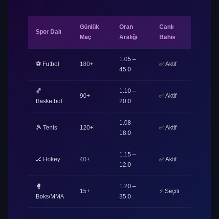
Günlük
Oran
Canlı
Spor Dalı
Maç
Aralığı
Bahis
1.05 –
⚽ Futbol
180+
✅ Aktif
45.0
🏀
1.10 –
90+
✅ Aktif
Basketbol
20.0
1.08 –
🎾 Tenis
120+
✅ Aktif
18.0
1.15 –
🏒 Hokey
40+
✅ Aktif
12.0
🥊
1.20 –
15+
⚡ Seçili
Boks/MMA
35.0