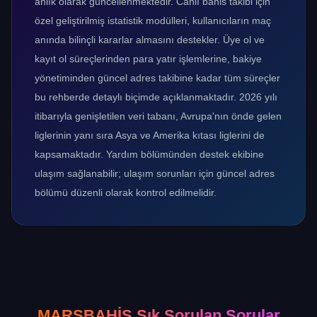
anlık olarak güncellenmektedir. Canlı bahis takibi için
özel geliştirilmiş istatistik modülleri, kullanıcıların maç
anında bilinçli kararlar almasını destekler. Üye ol ve
kayıt ol süreçlerinden para yatır işlemlerine, bakiye
yönetiminden güncel adres takibine kadar tüm süreçler
bu rehberde detaylı biçimde açıklanmaktadır. 2026 yılı
itibarıyla genişletilen veri tabanı, Avrupa'nın önde gelen
liglerinin yanı sıra Asya ve Amerika kıtası liglerini de
kapsamaktadır. Yardım bölümünden destek ekibine
ulaşım sağlanabilir; ulaşım sorunları için güncel adres
bölümü düzenli olarak kontrol edilmelidir.
MARSBAHİS Sık Sorulan Sorular