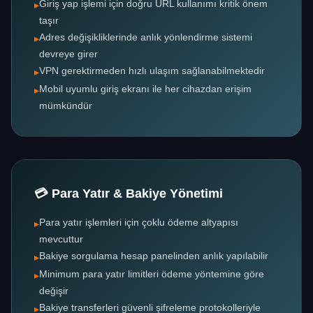
Giriş yap işlemi için doğru URL kullanımı kritik önem
taşır
Adres değişikliklerinde anlık yönlendirme sistemi
devreye girer
VPN gerektirmeden hızlı ulaşım sağlanabilmektedir
Mobil uyumlu giriş ekranı ile her cihazdan erişim
mümkündür
💳 Para Yatır & Bakiye Yönetimi
Para yatır işlemleri için çoklu ödeme altyapısı
mevcuttur
Bakiye sorgulama hesap panelinden anlık yapılabilir
Minimum para yatır limitleri ödeme yöntemine göre
değişir
Bakiye transferleri güvenli şifreleme protokolleriyle