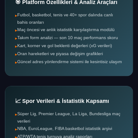
🎯 Platform Özellikleri & Analiz Araçları
Futbol, basketbol, tenis ve 40+ spor dalında canlı
bahis oranları
Maç öncesi ve anlık istatistik karşılaştırma modülü
Takım form analizi — son 10 maç performans skoru
Kart, korner ve gol beklenti değerleri (xG verileri)
Oran hareketleri ve piyasa değişim grafikleri
Güncel adres yönlendirme sistemi ile kesintisiz ulaşım
📈 Spor Verileri & İstatistik Kapsamı
Süper Lig, Premier League, La Liga, Bundesliga maç
verileri
NBA, EuroLeague, FIBA basketbol istatistik arşivi
ATP/WTA tenis turnuva analiz raporları