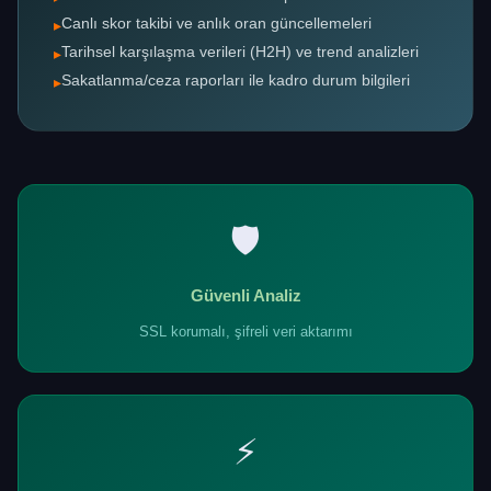
Canlı skor takibi ve anlık oran güncellemeleri
Tarihsel karşılaşma verileri (H2H) ve trend analizleri
Sakatlanma/ceza raporları ile kadro durum bilgileri
🛡️
Güvenli Analiz
SSL korumalı, şifreli veri aktarımı
⚡