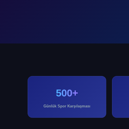
500+
Günlük Spor Karşılaşması