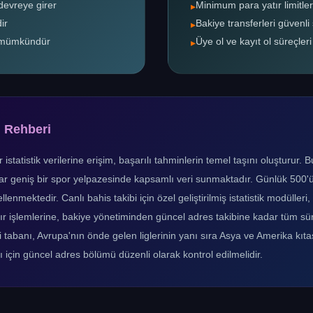
devreye girer
Minimum para yatır limitle
ir
Bakiye transferleri güvenli
im mümkündür
Üye ol ve kayıt ol süreçler
ı Rehberi
statistik verilerine erişim, başarılı tahminlerin temel taşını oluşturur. B
ar geniş bir spor yelpazesinde kapsamlı veri sunmaktadır. Günlük 500'ü
llenmektedir. Canlı bahis takibi için özel geliştirilmiş istatistik modülleri
atır işlemlerine, bakiye yönetiminden güncel adres takibine kadar tüm s
veri tabanı, Avrupa'nın önde gelen liglerinin yanı sıra Asya ve Amerika k
ı için güncel adres bölümü düzenli olarak kontrol edilmelidir.