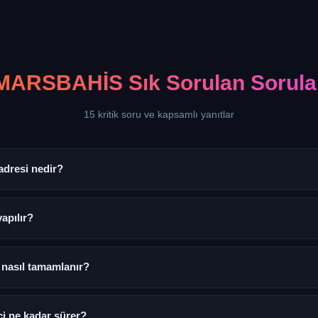
MARSBAHİS Sık Sorulan Sorula
15 kritik soru ve kapsamlı yanıtlar
dresi nedir?
i platformu üzerinden anlık olarak ulaşabilirsiniz. Adres değişikliklerin
apılır?
yap butonunu kullanarak hesabınıza erişebilirsiniz. Doğru URL kullanımı 
nasıl tamamlanır?
ıt sürecini başlatabilirsiniz. Doğrulama adımları tamamlandıktan sonra 
i ne kadar sürer?