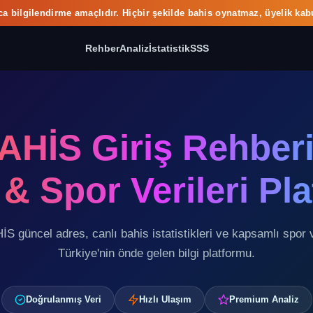
a bilgilendirme amaçlıdır. Hiçbir şekilde bahis oynatmaz, üyelik kab
Rehber
Analiz
İstatistik
SSS
HİS Giriş Rehberi
 & Spor Verileri Pl
güncel adres, canlı bahis istatistikleri ve kapsamlı spor ve
Türkiye'nin önde gelen bilgi platformu.
Doğrulanmış Veri
Hızlı Ulaşım
Premium Analiz