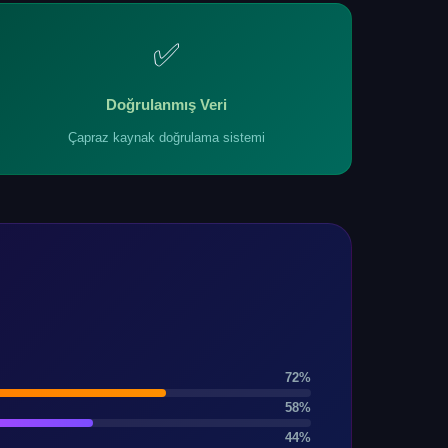
✅
Doğrulanmış Veri
Çapraz kaynak doğrulama sistemi
72%
58%
44%