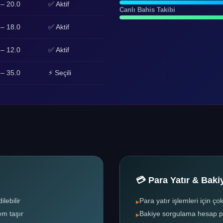
 – 20.0
✅ Aktif
Canlı Bahis Takibi
 – 18.0
✅ Aktif
 – 12.0
✅ Aktif
 – 35.0
⚡ Seçili
💳 Para Yatır & Baki
lebilir
Para yatır işlemleri için ç
em taşır
Bakiye sorgulama hesap pan