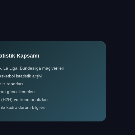
tatistik Kapsamı
 La Liga, Bundesliga maç verileri
etbol istatistik arşivi
iz raporları
oran güncellemeleri
i (H2H) ve trend analizleri
ile kadro durum bilgileri