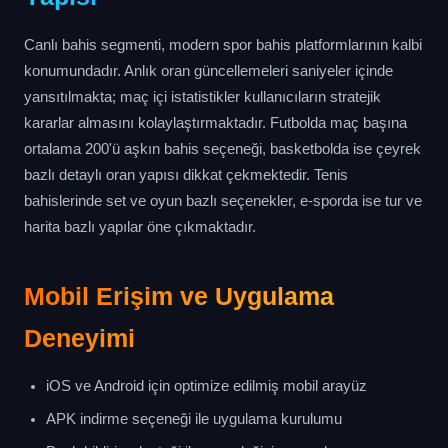
Canlı bahis segmenti, modern spor bahis platformlarının kalbi
konumundadır. Anlık oran güncellemeleri saniyeler içinde
yansıtılmakta; maç içi istatistikler kullanıcıların stratejik
kararlar almasını kolaylaştırmaktadır. Futbolda maç başına
ortalama 200'ü aşkın bahis seçeneği, basketbolda ise çeyrek
bazlı detaylı oran yapısı dikkat çekmektedir. Tenis
bahislerinde set ve oyun bazlı seçenekler, e-sporda ise tur ve
harita bazlı yapılar öne çıkmaktadır.
Mobil Erişim ve Uygulama
Deneyimi
iOS ve Android için optimize edilmiş mobil arayüz
APK indirme seçeneği ile uygulama kurulumu