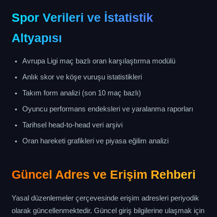
Spor Verileri ve İstatistik
Altyapısı
Avrupa Ligi maç bazlı oran karşılaştırma modülü
Anlık skor ve köşe vuruşu istatistikleri
Takım form analizi (son 10 maç bazlı)
Oyuncu performans endeksleri ve yaralanma raporları
Tarihsel head-to-head veri arşivi
Oran hareketi grafikleri ve piyasa eğilim analizi
Güncel Adres ve Erişim Rehberi
Yasal düzenlemeler çerçevesinde erişim adresleri periyodik
olarak güncellenmektedir. Güncel giriş bilgilerine ulaşmak için