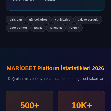
kullanıcılara sunulmaktadır.
giriş yap
güncel adres
canlı bahis
bakiye sorgula
spor verileri
analiz
istatistik
rehber
MARİOBET Platform İstatistikleri 2026
Doğrulanmış veri kaynaklarından derlenen güncel rakamlar
500+
10K+