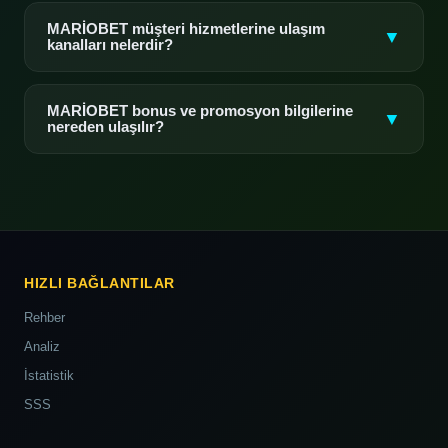
iOS 13 ve üzeri iPhone/iPad modelleri ile Android 8.0 ve
üzeri cihazlarla tam uyumlu çalışmaktadır. APK dosyası
MARİOBET müşteri hizmetlerine ulaşım
▼
kanalları nelerdir?
resmi kanaldan indirilebilmektedir.
7/24 canlı sohbet, e-posta desteği ve Telegram kanalı
üzerinden müşteri hizmetlerine ulaşım
MARİOBET bonus ve promosyon bilgilerine
▼
nereden ulaşılır?
sağlanabilmektedir. Ortalama yanıt süresi canlı
sohbette 2 dakikanın altındadır.
Promosyonlar sekmesinde hoşgeldin bonusu, kayıp
bonusu, yatırım bonusu ve freespin kampanyaları
detaylı çevrim koşullarıyla birlikte listelenmektedir.
Kampanyalar haftalık güncellenmektedir.
HIZLI BAĞLANTILAR
Rehber
Analiz
İstatistik
SSS