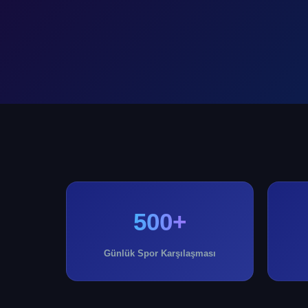
500+
Günlük Spor Karşılaşması