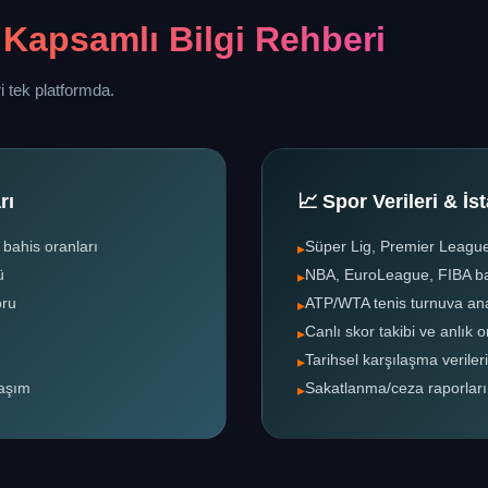
apsamlı Bilgi Rehberi
ri tek platformda.
rı
📈 Spor Verileri & İs
 bahis oranları
Süper Lig, Premier League,
ü
NBA, EuroLeague, FIBA bask
oru
ATP/WTA tenis turnuva anal
Canlı skor takibi ve anlık 
Tarihsel karşılaşma veriler
laşım
Sakatlanma/ceza raporları 