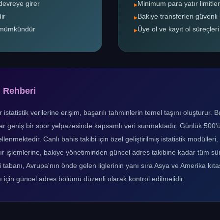
devreye girer
Minimum para yatır limitle
ir
Bakiye transferleri güvenli
im mümkündür
Üye ol ve kayıt ol süreçler
ı Rehberi
statistik verilerine erişim, başarılı tahminlerin temel taşını oluşturur. B
ar geniş bir spor yelpazesinde kapsamlı veri sunmaktadır. Günlük 500'ü
llenmektedir. Canlı bahis takibi için özel geliştirilmiş istatistik modülleri
atır işlemlerine, bakiye yönetiminden güncel adres takibine kadar tüm s
veri tabanı, Avrupa'nın önde gelen liglerinin yanı sıra Asya ve Amerika k
ı için güncel adres bölümü düzenli olarak kontrol edilmelidir.