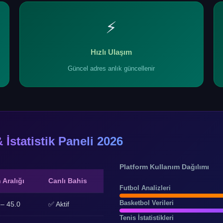
⚡
Hızlı Ulaşım
Güncel adres anlık güncellenir
İstatistik Paneli 2026
Platform Kullanım Dağılımı
 Aralığı
Canlı Bahis
Futbol Analizleri
Basketbol Verileri
 – 45.0
✅ Aktif
Tenis İstatistikleri