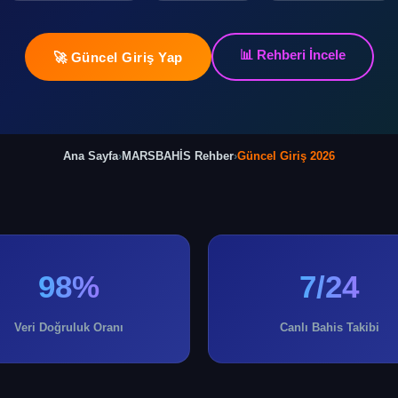
📊 Rehberi İncele
🚀 Güncel Giriş Yap
Ana Sayfa
›
MARSBAHİS Rehber
›
Güncel Giriş 2026
98%
7/24
Veri Doğruluk Oranı
Canlı Bahis Takibi