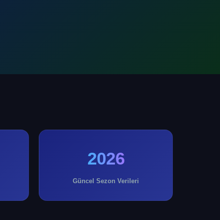
2026
Güncel Sezon Verileri