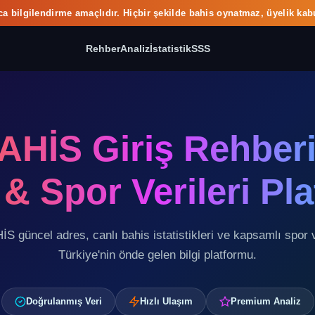
a bilgilendirme amaçlıdır. Hiçbir şekilde bahis oynatmaz, üyelik kab
Rehber
Analiz
İstatistik
SSS
HİS Giriş Rehberi
 & Spor Verileri Pl
güncel adres, canlı bahis istatistikleri ve kapsamlı spor ve
Türkiye'nin önde gelen bilgi platformu.
Doğrulanmış Veri
Hızlı Ulaşım
Premium Analiz