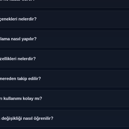
dakika içinde tamamlanmaktadır. Kimlik doğrulama adımı ek süre gerektir
enekleri nelerdir?
ka havalesi, kredi kartı ve e-cüzdan dahil çoklu ödeme yöntemi sunulmak
ma nasıl yapılır?
lerinize anlık ulaşabilirsiniz. Bakiye geçmişi ve işlem detayları da bu b
llikleri nelerdir?
fazla spor dalında anlık oranlar ve maç içi istatistikler sunulmaktadır.
ereden takip edilir?
lümünden anlık veriler izlenebilir. Futbol, basketbol ve tenis başta olmak 
 kullanımı kolay mı?
üzüyle kolayca kullanılabilir. Rehber bölümünde adım adım kullanım kıla
ğişikliği nasıl öğrenilir?