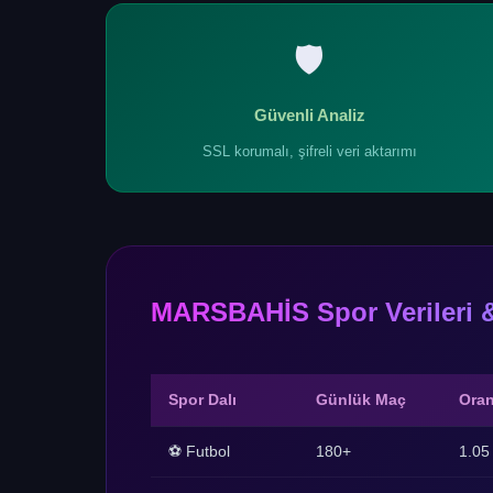
🛡️
Güvenli Analiz
SSL korumalı, şifreli veri aktarımı
MARSBAHİS Spor Verileri & 
Spor Dalı
Günlük Maç
Oran
⚽ Futbol
180+
1.05