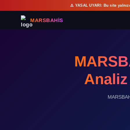
⚠️ YASAL UYARI: Bu site yalnızc
MARSBAHİS
MARSBA
Analiz
MARSBAHİS 