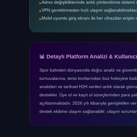
Adres değişikliklerinde anlık yönlendirme sistemi 
VPN gerektirmeden hızlı ulaşım sağlanabilmekted
Mobil uyumlu giriş ekranı ile her cihazdan eriş
📊 Detaylı Platform Analizi & Kullanıc
Spor bahisleri dünyasında doğru analiz ve güvenilir i
turnuvalarına, tenis kortlarından buz hokeyine kad
analizleri ve tarihsel H2H verileri anlık olarak günce
destekler. Üye ol ve kayıt ol süreçlerinden para y
açıklanmaktadır. 2026 yılı itibarıyla genişletilen 
destek ekibine ulaşım sağlanabilir; ulaşım sorunlar