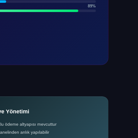
89%
ye Yönetimi
oklu ödeme altyapısı mevcuttur
elinden anlık yapılabilir