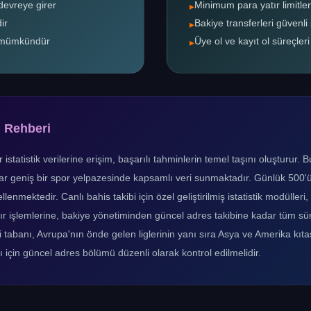
devreye girer
Minimum para yatır limitle
ir
Bakiye transferleri güvenli
im mümkündür
Üye ol ve kayıt ol süreçler
ı Rehberi
statistik verilerine erişim, başarılı tahminlerin temel taşını oluşturur. B
ar geniş bir spor yelpazesinde kapsamlı veri sunmaktadır. Günlük 500'ü
llenmektedir. Canlı bahis takibi için özel geliştirilmiş istatistik modülleri
atır işlemlerine, bakiye yönetiminden güncel adres takibine kadar tüm s
veri tabanı, Avrupa'nın önde gelen liglerinin yanı sıra Asya ve Amerika k
ı için güncel adres bölümü düzenli olarak kontrol edilmelidir.