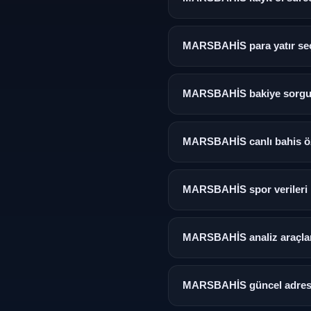
Kayıt ol işlemi ortalama 2-3 
MARSBAHİS para yatır seç
Para yatır işlemleri için ban
MARSBAHİS bakiye sorgula
Hesap panelinden bakiye bilgi
MARSBAHİS canlı bahis öze
Canlı bahis bölümünde 40'tan 
içinde yansıtılır.
MARSBAHİS spor verileri n
Spor verileri ve istatistik bö
kapsanmaktadır.
MARSBAHİS analiz araçları
Analiz araçları sezgisel aray
MARSBAHİS güncel adres de