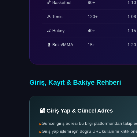
🏀 Basketbol
90+
1.10
🎾 Tenis
120+
1.08
🏒 Hokey
40+
1.15
🥊 Boks/MMA
15+
1.20
Giriş, Kayıt & Bakiye Rehberi
🔐 Giriş Yap & Güncel Adres
Güncel giriş adresi bu bilgi platformundan takip edi
Giriş yap işlemi için doğru URL kullanımı kritik ön