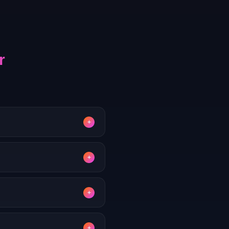
r
+
de yönlendirme sistemi
+
kesintisiz bağlantı için
+
hesabınız aktif hale gelir.
+