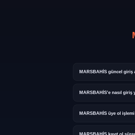
MARSBAHİS güncel giriş a
Güncel adres bilgisine bu bilg
otomatik devreye girer.
MARSBAHİS'e nasıl giriş y
Güncel adres üzerinden giriş 
önemlidir.
MARSBAHİS üye ol işlemi 
Üye ol formunu doldurarak kay
MARSBAHİS kayıt ol sürec