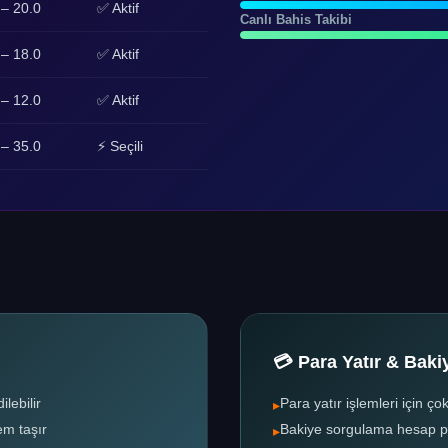
 – 20.0
✅ Aktif
Canlı Bahis Takibi
 – 18.0
✅ Aktif
 – 12.0
✅ Aktif
 – 35.0
⚡ Seçili
💳 Para Yatır & Baki
lebilir
Para yatır işlemleri için ç
em taşır
Bakiye sorgulama hesap pan