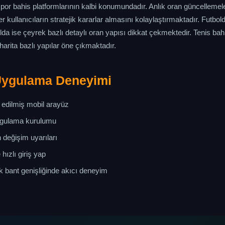
or bahis platformlarının kalbi konumundadır. Anlık oran güncellemeler
kler kullanıcıların stratejik kararlar almasını kolaylaştırmaktadır. Fut
da ise çeyrek bazlı detaylı oran yapısı dikkat çekmektedir. Tenis bahi
harita bazlı yapılar öne çıkmaktadır.
 Uygulama Deneyimi
 edilmiş mobil arayüz
ygulama kurulumu
n değişim uyarıları
hızlı giriş yap
k bant genişliğinde akıcı deneyim