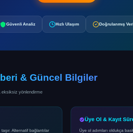
Güvenli Analiz
Hızlı Ulaşım
Doğrulanmış Ver
eri & Güncel Bilgiler
a eksiksiz yönlendirme
Üye Ol & Kayıt Sür
taşır. Alternatif bağlantılar
Üye ol adımları oldukça basit