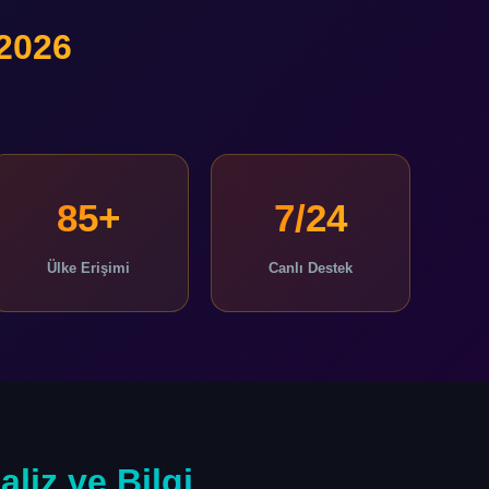
 2026
85+
7/24
Ülke Erişimi
Canlı Destek
iz ve Bilgi