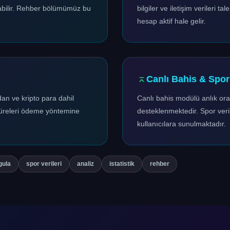
anabilir. Rehber bölümümüz bu
bilgiler ve iletişim verileri 
hesap aktif hale gelir.
Canlı Bahis & Spor 
dan ve kripto para dahil
Canlı bahis modülü anlık oran
 süreleri ödeme yöntemine
desteklenmektedir. Spor veril
kullanıcılara sunulmaktadır.
gula
spor verileri
analiz
istatistik
rehber