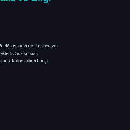
ir. Bu dönüşümün merkezinde yer
mektedir. Söz konusu
arak kullanıcıların bilinçli