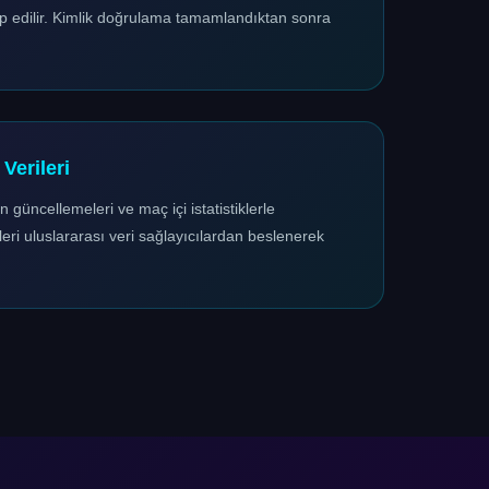
talep edilir. Kimlik doğrulama tamamlandıktan sonra
Verileri
 güncellemeleri ve maç içi istatistiklerle
eri uluslararası veri sağlayıcılardan beslenerek