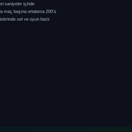
i saniyeler içinde
bolda maç başına ortalama 200'ü
slerinde set ve oyun bazlı