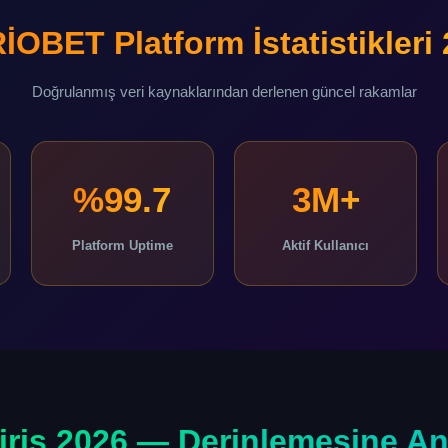
OBET Platform İstatistikleri
Doğrulanmış veri kaynaklarından derlenen güncel rakamlar
%99.7
3M+
Platform Uptime
Aktif Kullanıcı
iş 2026 — Derinlemesine Anal