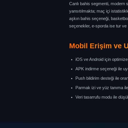
Canlı bahis segmenti, modern sp
yansıtılmakta; maç içi istatisti
aşkın bahis seçeneği, basketbol
seçenekler, e-sporda ise tur ve 
Mobil Erişim ve
iOS ve Android için optimize
APK indirme seçeneği ile u
Push bildirim desteği ile ora
Parmak izi ve yüz tanıma ile 
Veri tasarrufu modu ile düşü