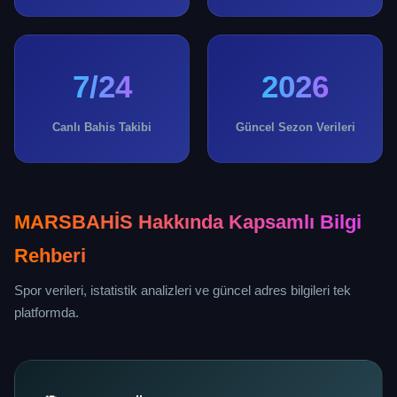
7/24
2026
Canlı Bahis Takibi
Güncel Sezon Verileri
MARSBAHİS Hakkında Kapsamlı Bilgi
Rehberi
Spor verileri, istatistik analizleri ve güncel adres bilgileri tek
platformda.