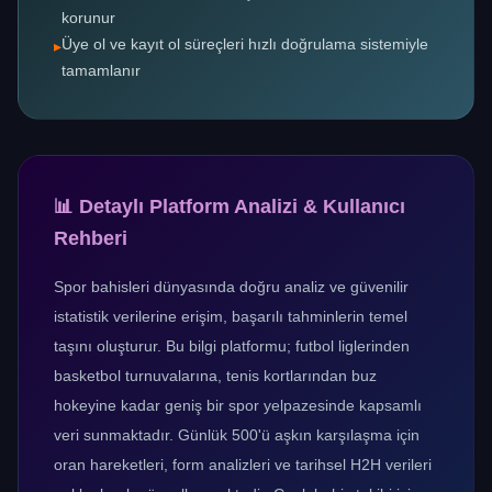
korunur
Üye ol ve kayıt ol süreçleri hızlı doğrulama sistemiyle
tamamlanır
📊 Detaylı Platform Analizi & Kullanıcı
Rehberi
Spor bahisleri dünyasında doğru analiz ve güvenilir
istatistik verilerine erişim, başarılı tahminlerin temel
taşını oluşturur. Bu bilgi platformu; futbol liglerinden
basketbol turnuvalarına, tenis kortlarından buz
hokeyine kadar geniş bir spor yelpazesinde kapsamlı
veri sunmaktadır. Günlük 500'ü aşkın karşılaşma için
oran hareketleri, form analizleri ve tarihsel H2H verileri