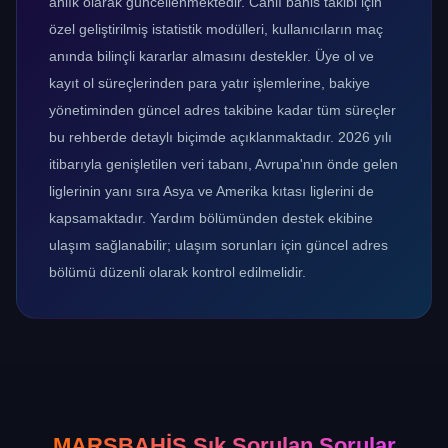
anlık olarak güncellenmektedir. Canlı bahis takibi için
özel geliştirilmiş istatistik modülleri, kullanıcıların maç
anında bilinçli kararlar almasını destekler. Üye ol ve
kayıt ol süreçlerinden para yatır işlemlerine, bakiye
yönetiminden güncel adres takibine kadar tüm süreçler
bu rehberde detaylı biçimde açıklanmaktadır. 2026 yılı
itibarıyla genişletilen veri tabanı, Avrupa'nın önde gelen
liglerinin yanı sıra Asya ve Amerika kıtası liglerini de
kapsamaktadır. Yardım bölümünden destek ekibine
ulaşım sağlanabilir; ulaşım sorunları için güncel adres
bölümü düzenli olarak kontrol edilmelidir.
MARSBAHİS Sık Sorulan Sorular