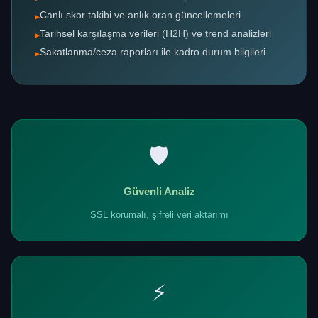
Canlı skor takibi ve anlık oran güncellemeleri
Tarihsel karşılaşma verileri (H2H) ve trend analizleri
Sakatlanma/ceza raporları ile kadro durum bilgileri
🛡️
Güvenli Analiz
SSL korumalı, şifreli veri aktarımı
⚡