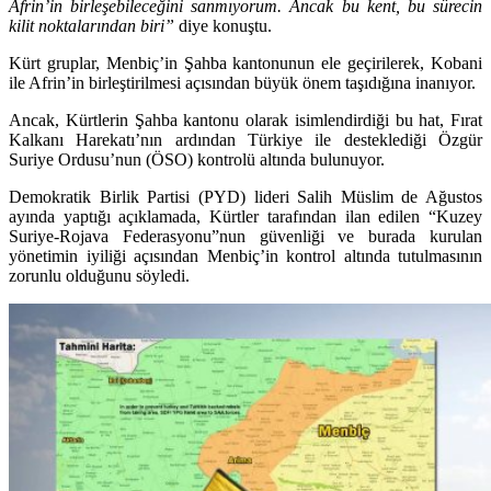
Afrin’in birleşebileceğini sanmıyorum. Ancak bu kent, bu sürecin
kilit noktalarından biri”
diye konuştu.
Kürt gruplar, Menbiç’in Şahba kantonunun ele geçirilerek, Kobani
ile Afrin’in birleştirilmesi açısından büyük önem taşıdığına inanıyor.
Ancak, Kürtlerin Şahba kantonu olarak isimlendirdiği bu hat, Fırat
Kalkanı Harekatı’nın ardından Türkiye ile desteklediği Özgür
Suriye Ordusu’nun (ÖSO) kontrolü altında bulunuyor.
Demokratik Birlik Partisi (PYD) lideri Salih Müslim de Ağustos
ayında yaptığı açıklamada, Kürtler tarafından ilan edilen “Kuzey
Suriye-Rojava Federasyonu”nun güvenliği ve burada kurulan
yönetimin iyiliği açısından Menbiç’in kontrol altında tutulmasının
zorunlu olduğunu söyledi.