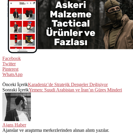
Facebook
Twitter
Pinterest
WhatsApp
Önceki İçerik
Karadeniz’de Stratejik Dengeler Değişiyor
Sonraki İçerik
Yemen: Suudi Arabistan ve İran’ın Güreş Minderi
Ajans Haber
Ajanslar ve araştırma merkezlerinden alınan alıntı yazılar.