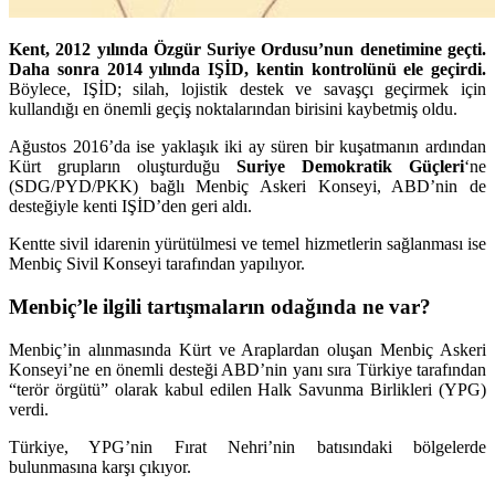
Kent, 2012 yılında Özgür Suriye Ordusu’nun denetimine geçti.
Daha sonra 2014 yılında IŞİD, kentin kontrolünü ele geçirdi.
Böylece, IŞİD; silah, lojistik destek ve savaşçı geçirmek için
kullandığı en önemli geçiş noktalarından birisini kaybetmiş oldu.
Ağustos 2016’da ise yaklaşık iki ay süren bir kuşatmanın ardından
Kürt grupların oluşturduğu
Suriye Demokratik Güçleri
‘ne
(SDG/PYD/PKK) bağlı Menbiç Askeri Konseyi, ABD’nin de
desteğiyle kenti IŞİD’den geri aldı.
Kentte sivil idarenin yürütülmesi ve temel hizmetlerin sağlanması ise
Menbiç Sivil Konseyi tarafından yapılıyor.
Menbiç’le ilgili tartışmaların odağında ne
var
?
Menbiç’in alınmasında Kürt ve Araplardan oluşan Menbiç Askeri
Konseyi’ne en önemli desteği ABD’nin yanı sıra Türkiye tarafından
“terör örgütü” olarak kabul edilen Halk Savunma Birlikleri (YPG)
verdi.
Türkiye, YPG’nin Fırat Nehri’nin batısındaki bölgelerde
bulunmasına karşı çıkıyor.