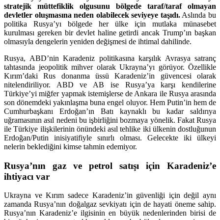
stratejik müttefiklik olgusunu bölgede taraf/taraf olmayan
devletler oluşmasına neden olabilecek seviyeye taşıdı.
Aslında bu
politika Rusya’yı bölgede her ülke için mutlaka münasebet
kurulması gereken bir devlet haline getirdi ancak Trump’ın başkan
olmasıyla dengelerin yeniden değişmesi de ihtimal dahilinde.
Rusya, ABD’nin Karadeniz politikasına karşılık Avrasya satranç
tahtasında jeopolitik mihver olarak Ukrayna’yı görüyor. Özellikle
Kırım’daki Rus donanma üssü Karadeniz’in güvencesi olarak
nitelendiriliyor. ABD ve AB ise Rusya’ya karşı kendilerine
Türkiye’yi miğfer yapmak istemişlerse de Ankara ile Rusya arasında
son dönemdeki yakınlaşma buna engel oluyor. Hem Putin’in hem de
Cumhurbaşkanı Erdoğan’ın Batı kaynaklı bu kadar saldırıya
uğramasının asıl nedeni bu işbirliğini bozmaya yönelik. Fakat Rusya
ile Türkiye ilişkilerinin önündeki asıl tehlike iki ülkenin dostluğunun
Erdoğan/Putin inisiyatifiyle sınırlı olması. Gelecekte iki ülkeyi
nelerin beklediğini kimse tahmin edemiyor.
Rusya’nın gaz ve petrol satışı için Karadeniz’e
ihtiyacı var
Ukrayna ve Kırım sadece Karadeniz’in güvenliği için değil aynı
zamanda Rusya’nın doğalgaz sevkiyatı için de hayati öneme sahip.
Rusya’nın Karadeniz’e ilgisinin en büyük nedenlerinden birisi de