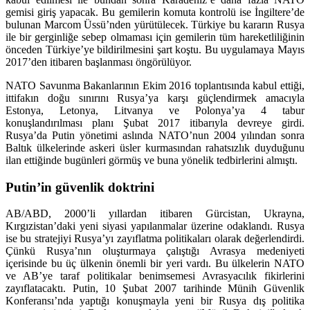
gemisi giriş yapacak. Bu gemilerin komuta kontrolü ise İngiltere’de
bulunan Marcom Üssü’nden yürütülecek. Türkiye bu kararın Rusya
ile bir gerginliğe sebep olmaması için gemilerin tüm hareketliliğinin
önceden Türkiye’ye bildirilmesini şart koştu. Bu uygulamaya Mayıs
2017’den itibaren başlanması öngörülüyor.
NATO Savunma Bakanlarının Ekim 2016 toplantısında kabul ettiği,
ittifakın doğu sınırını Rusya’ya karşı güçlendirmek amacıyla
Estonya, Letonya, Litvanya ve Polonya’ya 4 tabur
konuşlandırılması planı Şubat 2017 itibarıyla devreye girdi.
Rusya’da Putin yönetimi aslında NATO’nun 2004 yılından sonra
Baltık ülkelerinde askeri üsler kurmasından rahatsızlık duyduğunu
ilan ettiğinde bugünleri görmüş ve buna yönelik tedbirlerini almıştı.
Putin’in güvenlik doktrini
AB/ABD, 2000’li yıllardan itibaren Gürcistan, Ukrayna,
Kırgızistan’daki yeni siyasi yapılanmalar üzerine odaklandı. Rusya
ise bu stratejiyi Rusya’yı zayıflatma politikaları olarak değerlendirdi.
Çünkü Rusya’nın oluşturmaya çalıştığı Avrasya medeniyeti
içerisinde bu üç ülkenin önemli bir yeri vardı. Bu ülkelerin NATO
ve AB’ye taraf politikalar benimsemesi Avrasyacılık fikirlerini
zayıflatacaktı. Putin, 10 Şubat 2007 tarihinde Münih Güvenlik
Konferansı’nda yaptığı konuşmayla yeni bir Rusya dış politika