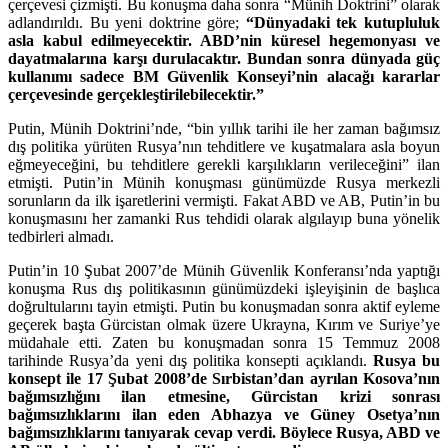
çerçevesi çizmişti. Bu konuşma daha sonra “Münih Doktrini” olarak
adlandırıldı. Bu yeni doktrine göre;
“Dünyadaki tek kutupluluk
asla kabul edilmeyecektir. ABD’nin küresel hegemonyası ve
dayatmalarına karşı durulacaktır. Bundan sonra dünyada güç
kullanımı sadece BM Güvenlik Konseyi’nin alacağı kararlar
çerçevesinde gerçekleştirilebilecektir.”
Putin, Münih Doktrini’nde, “bin yıllık tarihi ile her zaman bağımsız
dış politika yürüten Rusya’nın tehditlere ve kuşatmalara asla boyun
eğmeyeceğini, bu tehditlere gerekli karşılıkların verileceğini” ilan
etmişti. Putin’in Münih konuşması günümüzde Rusya merkezli
sorunların da ilk işaretlerini vermişti. Fakat ABD ve AB, Putin’in bu
konuşmasını her zamanki Rus tehdidi olarak algılayıp buna yönelik
tedbirleri almadı.
Putin’in 10 Şubat 2007’de Münih Güvenlik Konferansı’nda yaptığı
konuşma Rus dış politikasının günümüzdeki işleyişinin de başlıca
doğrultularını tayin etmişti. Putin bu konuşmadan sonra aktif eyleme
geçerek başta Gürcistan olmak üzere Ukrayna, Kırım ve Suriye’ye
müdahale etti. Zaten bu konuşmadan sonra 15 Temmuz 2008
tarihinde Rusya’da yeni dış politika konsepti açıklandı.
Rusya bu
konsept ile 17 Şubat 2008’de Sırbistan’dan ayrılan Kosova’nın
bağımsızlığını ilan etmesine, Gürcistan krizi sonrası
bağımsızlıklarını ilan eden Abhazya ve Güney Osetya’nın
bağımsızlıklarını tanıyarak cevap verdi. Böylece Rusya, ABD ve