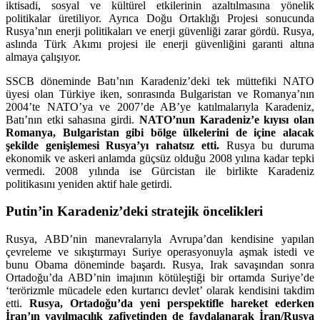
iktisadi, sosyal ve kültürel etkilerinin azaltılmasına yönelik
politikalar üretiliyor. Ayrıca Doğu Ortaklığı Projesi sonucunda
Rusya’nın enerji politikaları ve enerji güvenliği zarar gördü. Rusya,
aslında Türk Akımı projesi ile enerji güvenliğini garanti altına
almaya çalışıyor.
SSCB döneminde Batı’nın Karadeniz’deki tek müttefiki NATO
üyesi olan Türkiye iken, sonrasında Bulgaristan ve Romanya’nın
2004’te NATO’ya ve 2007’de AB’ye katılmalarıyla Karadeniz,
Batı’nın etki sahasına girdi.
NATO’nun Karadeniz’e kıyısı olan
Romanya, Bulgaristan gibi bölge ülkelerini de içine alacak
şekilde genişlemesi Rusya’yı rahatsız etti.
Rusya bu duruma
ekonomik ve askeri anlamda güçsüz olduğu 2008 yılına kadar tepki
vermedi. 2008 yılında ise Gürcistan ile birlikte Karadeniz
politikasını yeniden aktif hale getirdi.
Putin’in Karadeniz’deki stratejik öncelikleri
Rusya, ABD’nin manevralarıyla Avrupa’dan kendisine yapılan
çevreleme ve sıkıştırmayı Suriye operasyonuyla aşmak istedi ve
bunu Obama döneminde başardı. Rusya, Irak savaşından sonra
Ortadoğu’da ABD’nin imajının kötüleştiği bir ortamda Suriye’de
‘terörizmle mücadele eden kurtarıcı devlet’ olarak kendisini takdim
etti.
Rusya, Ortadoğu’da yeni perspektifle hareket ederken
İran’ın yayılmacılık zafiyetinden de faydalanarak İran/Rusya