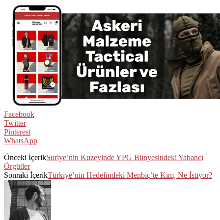
Facebook
Twitter
Pinterest
WhatsApp
Önceki İçerik
Suriye’nin Kuzeyinde YPG Bünyesindeki Yabancı
Örgütler
Sonraki İçerik
Türkiye’nin Hedefindeki Menbiç’te Kim, Ne İstiyor?