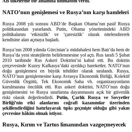
AB ülkelerine bir anlamda ültimatom verdi.
NATO’nun genişlemesi ve Rusya’nın karşı hamleleri
Rusya 2008 yılı sonrası ABD’de Başkan Obama’nın pasif Rusya
politikasından yararlandı. Putin, Obama yönetimindeki ABD
politikalarını ‘etkisizlik’ ve ‘çaresizlik’ olarak nitelendirerek
kendisine alan açmaya başladı.
Rusya’nın 2008 yılında Gürcistan’a müdahalesi hem Batı’da hem de
Rusya’da yeni stratejilerin belirlenmesine yol açtı. Rus tarafı 5 Şubat
2010 tarihinde Rus Askeri Doktrini’ni kabul etti. Bu doktrin
çerçevesinde Kuzey Kafkasya’daki ayrılıkçı hareketler, NATO’nun
doğu genişlemesi en büyük tehditler olarak sıralandı. Rusya,
NATO’nun genişlemesine karşı Avrasya Ekonomik Birliği, Kolektif
Güvenlik Örgütü, Tek Ekonomik Saha vb. organizasyonların
kurulmasına öncülük etti. Rus askeri doktrini, NATO’nun doğu
genişlemesini ve Rusya sınırlarına dayanmasını açık bir güvenlik
riski olarak değerlendirdi.
Putin, Çarlık Rusya ve Sovyetler
Birliği’nin etki alanlarını coğrafi kazanımlar üzerinden
şekillendirdiğini hatırlayarak tıpkı geçmişte olduğu gibi yakın
çevresine hâkim olmak istiyor.
Rusya, Kırım ve Tartus limanından vazgeçmeyecek