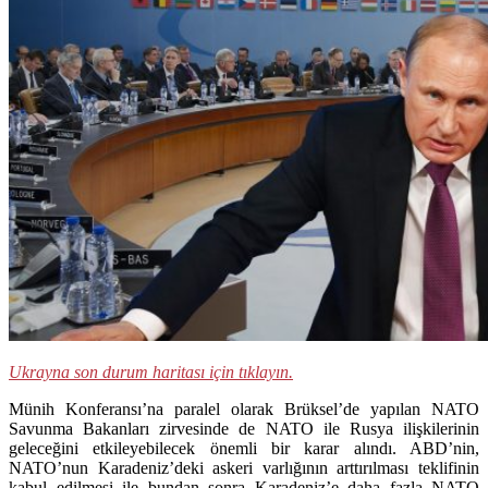
Ukrayna son durum haritası için tıklayın.
Münih Konferansı’na paralel olarak Brüksel’de yapılan NATO
Savunma Bakanları zirvesinde de NATO ile Rusya ilişkilerinin
geleceğini etkileyebilecek önemli bir karar alındı. ABD’nin,
NATO’nun Karadeniz’deki askeri varlığının arttırılması teklifinin
kabul edilmesi ile bundan sonra Karadeniz’e daha fazla NATO