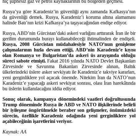
hiç şüphesiz gaz ve petrol kaynaklarının bu bölgeden geçmesi.
Rusya’ya göre Karadeniz’in güvenliği aynı zamanda Kafkasya’nın
da güvenliği demek. Rusya, Karadeniz’i koruma altına alamaması
halinde Batı’nın krizi Kafkasya’ya taşıyacağından endişe ediyor.
Rusya, ABD’nin Gürcistan’daki askeri varlığını arttırarak İran ile bir
gerilim durumunda burayı kullanabileceği ihtimalinden de endişeli.
Rusya, 2008 Gürcistan müdahalesiyle NATO’nun genişleme
çalışmalarının hızla devam ettiği, ABD’nin Karadeniz’e kıyısı
olan Romanya ve Bulgaristan’da askeri üs arayışında olduğu
süreci sabote etmişti.
Fakat 2016 yılında NATO Devlet Başkanları
Zirvesinde ve Savunma Bakanları Zirvesinde alınan, Baltık
ülkelerindeki üslere asker sevkiyatı ile Karadeniz’e takviye kararları,
yeni gerginliklere yol açacak önemde. Nitekim İran da NATO’nun
Karadeniz’e yapacağı askeri sevkiyat sonrası, olası İran harekâtında
bu üslerin kullanılacağını iddia ediyor.
Sonuç olarak, kampanya dönemindeki vaatleri doğrultusunda
Trump döneminde Rusya ile ABD ve NATO ilişkilerinde belirli
bir iyileşme öngörülmekle beraber son gelişmeler, önümüzdeki
sürecin, özellikle Karadeniz odağında yeni gerginliklere yol
açabileceğinin işaretlerini veriyor.
Kaynak: AA