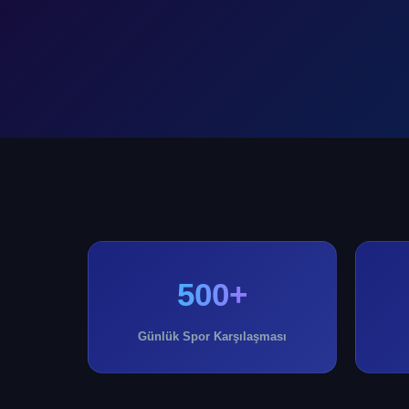
500+
Günlük Spor Karşılaşması