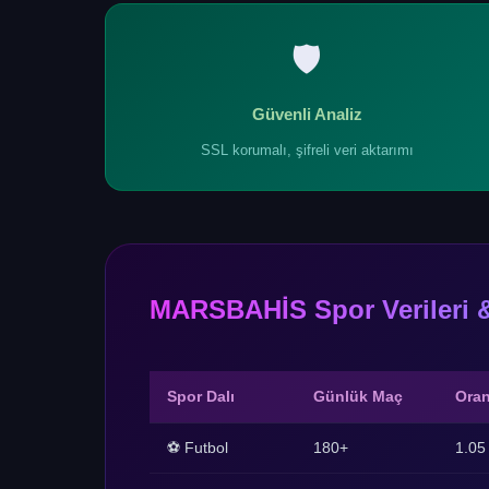
🛡️
Güvenli Analiz
SSL korumalı, şifreli veri aktarımı
MARSBAHİS Spor Verileri & 
Spor Dalı
Günlük Maç
Oran
⚽ Futbol
180+
1.05