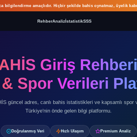
a bilgilendirme amaçlıdır. Hiçbir şekilde bahis oynatmaz, üyelik kab
Rehber
Analiz
İstatistik
SSS
HİS Giriş Rehberi
 & Spor Verileri Pl
güncel adres, canlı bahis istatistikleri ve kapsamlı spor ve
Türkiye'nin önde gelen bilgi platformu.
Doğrulanmış Veri
Hızlı Ulaşım
Premium Analiz