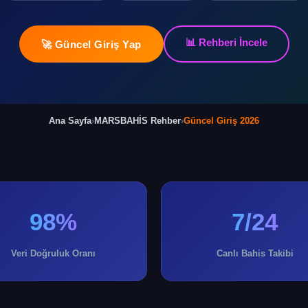
📊 Rehberi İncele
🚀 Güncel Giriş Yap
Ana Sayfa
›
MARSBAHİS Rehber
›
Güncel Giriş 2026
98%
7/24
Veri Doğruluk Oranı
Canlı Bahis Takibi