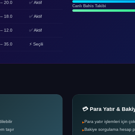
 – 20.0
✅ Aktif
Canlı Bahis Takibi
 – 18.0
✅ Aktif
 – 12.0
✅ Aktif
 – 35.0
⚡ Seçili
💳 Para Yatır & Baki
lebilir
Para yatır işlemleri için ç
em taşır
Bakiye sorgulama hesap pan