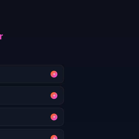
r
+
de yönlendirme sistemi
+
kesintisiz bağlantı için
+
hesabınız aktif hale gelir.
+