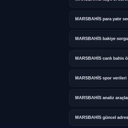
Kayıt ol işlemi ortalama 2-3 
MARSBAHİS para yatır seç
Para yatır işlemleri için ban
MARSBAHİS bakiye sorgula
Hesap panelinden bakiye bilgi
MARSBAHİS canlı bahis öze
Canlı bahis bölümünde 40'tan 
içinde yansıtılır.
MARSBAHİS spor verileri n
Spor verileri ve istatistik bö
kapsanmaktadır.
MARSBAHİS analiz araçları
Analiz araçları sezgisel aray
MARSBAHİS güncel adres de