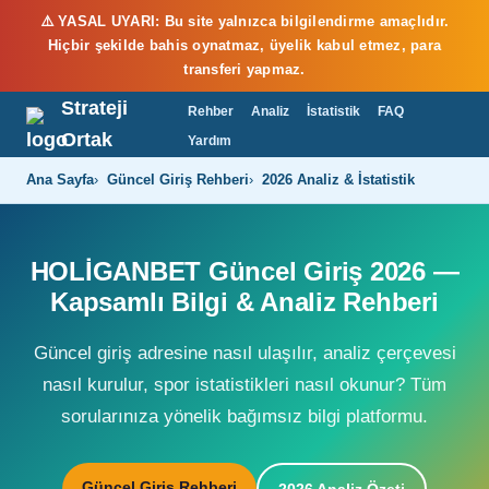
⚠️ YASAL UYARI: Bu site yalnızca bilgilendirme amaçlıdır.
Hiçbir şekilde bahis oynatmaz, üyelik kabul etmez, para
transferi yapmaz.
Strateji
Rehber
Analiz
İstatistik
FAQ
Ortak
Yardım
Ana Sayfa
Güncel Giriş Rehberi
2026 Analiz & İstatistik
HOLİGANBET Güncel Giriş 2026 —
Kapsamlı Bilgi & Analiz Rehberi
Güncel giriş adresine nasıl ulaşılır, analiz çerçevesi
nasıl kurulur, spor istatistikleri nasıl okunur? Tüm
sorularınıza yönelik bağımsız bilgi platformu.
Güncel Giriş Rehberi