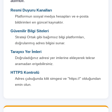
adımdır.
Resmi Duyuru Kanalları
Platformun sosyal medya hesapları ve e-posta
bildirimleri en güncel kaynaktır.
Güvenilir Bilgi Siteleri
Strateji Ortak gibi bağımsız bilgi platformları,
doğrulanmış adres bilgisi sunar.
Tarayıcı Yer İmleri
Doğruladığınız adresi yer imlerine ekleyerek tekrar
aramadan erişebilirsiniz.
HTTPS Kontrolü
Adres çubuğunda kilit simgesi ve "https://" olduğundan
emin olun.