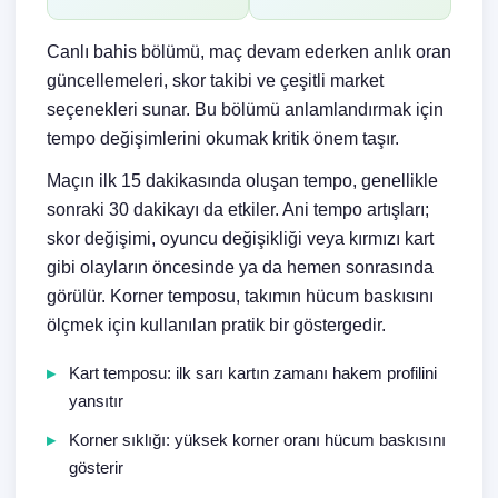
Canlı bahis bölümü, maç devam ederken anlık oran
güncellemeleri, skor takibi ve çeşitli market
seçenekleri sunar. Bu bölümü anlamlandırmak için
tempo değişimlerini okumak kritik önem taşır.
Maçın ilk 15 dakikasında oluşan tempo, genellikle
sonraki 30 dakikayı da etkiler. Ani tempo artışları;
skor değişimi, oyuncu değişikliği veya kırmızı kart
gibi olayların öncesinde ya da hemen sonrasında
görülür. Korner temposu, takımın hücum baskısını
ölçmek için kullanılan pratik bir göstergedir.
Kart temposu: ilk sarı kartın zamanı hakem profilini
yansıtır
Korner sıklığı: yüksek korner oranı hücum baskısını
gösterir