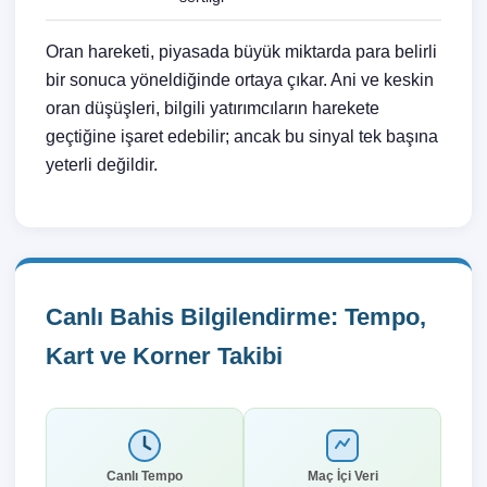
Oran hareketi, piyasada büyük miktarda para belirli
bir sonuca yöneldiğinde ortaya çıkar. Ani ve keskin
oran düşüşleri, bilgili yatırımcıların harekete
geçtiğine işaret edebilir; ancak bu sinyal tek başına
yeterli değildir.
Canlı Bahis Bilgilendirme: Tempo,
Kart ve Korner Takibi
Canlı Tempo
Maç İçi Veri