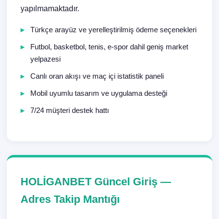
yapılmamaktadır.
Türkçe arayüz ve yerelleştirilmiş ödeme seçenekleri
Futbol, basketbol, tenis, e-spor dahil geniş market
yelpazesi
Canlı oran akışı ve maç içi istatistik paneli
Mobil uyumlu tasarım ve uygulama desteği
7/24 müşteri destek hattı
HOLİGANBET Güncel Giriş —
Adres Takip Mantığı