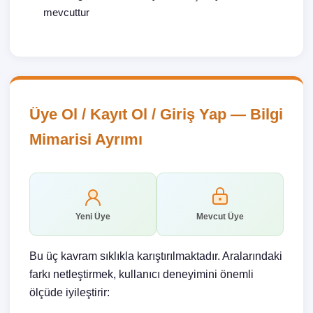
mevcuttur
Üye Ol / Kayıt Ol / Giriş Yap — Bilgi
Mimarisi Ayrımı
Yeni Üye
Mevcut Üye
Bu üç kavram sıklıkla karıştırılmaktadır. Aralarındaki
farkı netleştirmek, kullanıcı deneyimini önemli
ölçüde iyileştirir: