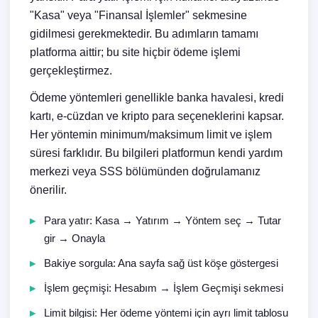
"Kasa" veya "Finansal İşlemler" sekmesine
gidilmesi gerekmektedir. Bu adımların tamamı
platforma aittir; bu site hiçbir ödeme işlemi
gerçekleştirmez.
Ödeme yöntemleri genellikle banka havalesi, kredi
kartı, e-cüzdan ve kripto para seçeneklerini kapsar.
Her yöntemin minimum/maksimum limit ve işlem
süresi farklıdır. Bu bilgileri platformun kendi yardım
merkezi veya SSS bölümünden doğrulamanız
önerilir.
Para yatır: Kasa → Yatırım → Yöntem seç → Tutar
gir → Onayla
Bakiye sorgula: Ana sayfa sağ üst köşe göstergesi
İşlem geçmişi: Hesabım → İşlem Geçmişi sekmesi
Limit bilgisi: Her ödeme yöntemi için ayrı limit tablosu