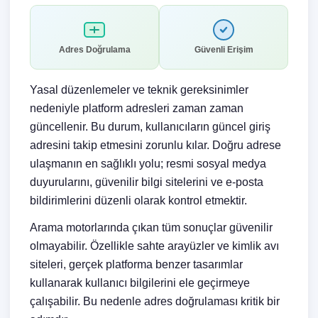
Adres Doğrulama
Güvenli Erişim
Yasal düzenlemeler ve teknik gereksinimler
nedeniyle platform adresleri zaman zaman
güncellenir. Bu durum, kullanıcıların güncel giriş
adresini takip etmesini zorunlu kılar. Doğru adrese
ulaşmanın en sağlıklı yolu; resmi sosyal medya
duyurularını, güvenilir bilgi sitelerini ve e-posta
bildirimlerini düzenli olarak kontrol etmektir.
Arama motorlarında çıkan tüm sonuçlar güvenilir
olmayabilir. Özellikle sahte arayüzler ve kimlik avı
siteleri, gerçek platforma benzer tasarımlar
kullanarak kullanıcı bilgilerini ele geçirmeye
çalışabilir. Bu nedenle adres doğrulaması kritik bir