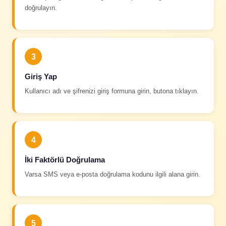
doğrulayın.
3
Giriş Yap
Kullanıcı adı ve şifrenizi giriş formuna girin, butona tıklayın.
4
İki Faktörlü Doğrulama
Varsa SMS veya e-posta doğrulama kodunu ilgili alana girin.
5