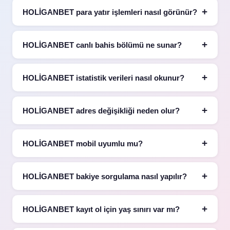
+
HOLİGANBET para yatır işlemleri nasıl görünür?
+
HOLİGANBET canlı bahis bölümü ne sunar?
+
HOLİGANBET istatistik verileri nasıl okunur?
+
HOLİGANBET adres değişikliği neden olur?
+
HOLİGANBET mobil uyumlu mu?
+
HOLİGANBET bakiye sorgulama nasıl yapılır?
+
HOLİGANBET kayıt ol için yaş sınırı var mı?