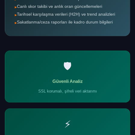
Canlı skor takibi ve anlık oran güncellemeleri
Tarihsel karşılaşma verileri (H2H) ve trend analizleri
Sakatlanma/ceza raporları ile kadro durum bilgileri
🛡️
Güvenli Analiz
SSL korumalı, şifreli veri aktarımı
⚡