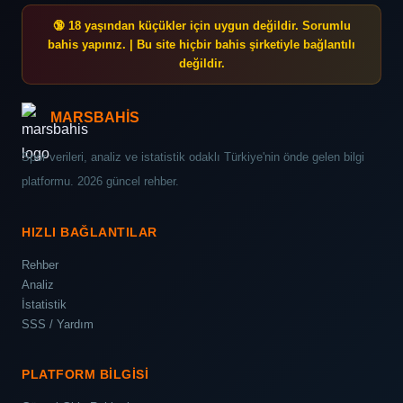
🔞 18 yaşından küçükler için uygun değildir. Sorumlu
bahis yapınız. | Bu site hiçbir bahis şirketiyle bağlantılı
değildir.
MARSBAHİS
Spor verileri, analiz ve istatistik odaklı Türkiye'nin önde gelen bilgi
platformu. 2026 güncel rehber.
HIZLI BAĞLANTILAR
Rehber
Analiz
İstatistik
SSS / Yardım
PLATFORM BILGISI