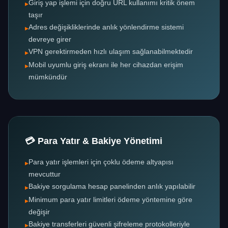
Giriş yap işlemi için doğru URL kullanımı kritik önem
taşır
Adres değişikliklerinde anlık yönlendirme sistemi
devreye girer
VPN gerektirmeden hızlı ulaşım sağlanabilmektedir
Mobil uyumlu giriş ekranı ile her cihazdan erişim
mümkündür
💳 Para Yatır & Bakiye Yönetimi
Para yatır işlemleri için çoklu ödeme altyapısı
mevcuttur
Bakiye sorgulama hesap panelinden anlık yapılabilir
Minimum para yatır limitleri ödeme yöntemine göre
değişir
Bakiye transferleri güvenli şifreleme protokolleriyle