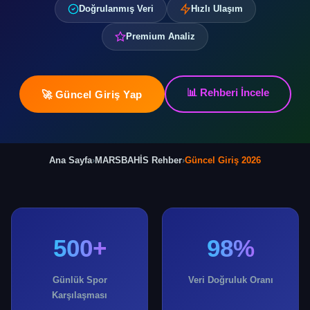
Doğrulanmış Veri
Hızlı Ulaşım
Premium Analiz
📊 Rehberi İncele
🚀 Güncel Giriş Yap
Ana Sayfa
›
MARSBAHİS Rehber
›
Güncel Giriş 2026
500+
98%
Günlük Spor
Veri Doğruluk Oranı
Karşılaşması