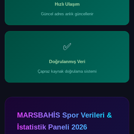
Hızlı Ulaşım
Güncel adres anlık güncellenir
✅
Doğrulanmış Veri
Çapraz kaynak doğrulama sistemi
MARSBAHİS Spor Verileri &
İstatistik Paneli 2026