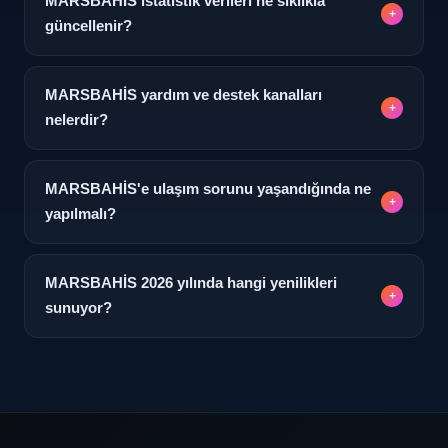
MARSBAHİS istatistik verileri ne sıklıkla
+
açıklanmaktadır.
güncellenir?
İstatistik verileri anlık güncellenmektedir. Doğrulanmış
veri kaynakları kullanılarak yüksek doğruluk oranı
MARSBAHİS yardım ve destek kanalları
+
sağlanmaktadır.
nelerdir?
Yardım bölümünden canlı destek, e-posta ve SSS
kanallarına ulaşım sağlanabilmektedir. 7/24 destek
MARSBAHİS'e ulaşım sorunu yaşandığında ne
+
hizmeti mevcuttur.
yapılmalı?
Ulaşım sorunu yaşandığında öncelikle güncel adres
bölümü kontrol edilmeli, ardından yardım kanallarına
MARSBAHİS 2026 yılında hangi yenilikleri
+
başvurulmalıdır.
sunuyor?
2026 yılında geliştirilmiş analiz araçları, genişletilmiş
spor verileri ve yenilenen canlı bahis arayüzü kullanıcı
deneyimini üst seviyeye taşımaktadır.