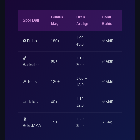
Günlük
Oran
Canlı
Spor Dalı
Maç
Aralığı
Bahis
1.05 –
⚽ Futbol
180+
✅ Aktif
45.0
🏀
1.10 –
90+
✅ Aktif
Basketbol
20.0
1.08 –
🎾 Tenis
120+
✅ Aktif
18.0
1.15 –
🏒 Hokey
40+
✅ Aktif
12.0
🥊
1.20 –
15+
⚡ Seçili
Boks/MMA
35.0