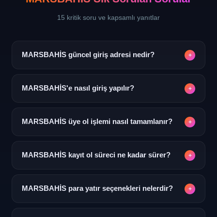
15 kritik soru ve kapsamlı yanıtlar
MARSBAHİS güncel giriş adresi nedir?
+
Güncel adres bilgisine bu bilgi platformu üzerinden anlık
olarak ulaşabilirsiniz. Adres değişikliklerinde yönlendirme
MARSBAHİS'e nasıl giriş yapılır?
+
sistemi otomatik devreye girer.
Güncel adres üzerinden giriş yap butonunu kullanarak
hesabınıza erişebilirsiniz. Doğru URL kullanımı kesintisiz
MARSBAHİS üye ol işlemi nasıl tamamlanır?
+
bağlantı için önemlidir.
Üye ol formunu doldurarak kayıt sürecini
başlatabilirsiniz. Doğrulama adımları tamamlandıktan
MARSBAHİS kayıt ol süreci ne kadar sürer?
+
sonra hesabınız aktif hale gelir.
Kayıt ol işlemi ortalama 2-3 dakika içinde
tamamlanmaktadır. Kimlik doğrulama adımı ek süre
MARSBAHİS para yatır seçenekleri nelerdir?
+
gerektirebilir.
Para yatır işlemleri için banka havalesi, kredi kartı ve e-