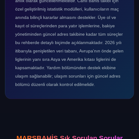
anlık olarak güncellenmektedir. Canlı bahis takibi için
özel geliştirilmiş istatistik modülleri, kullanıcıların maç
anında bilinçli kararlar almasını destekler. Üye ol ve
kayıt ol süreçlerinden para yatır işlemlerine, bakiye
yönetiminden güncel adres takibine kadar tüm süreçler
bu rehberde detaylı biçimde açıklanmaktadır. 2026 yılı
itibarıyla genişletilen veri tabanı, Avrupa'nın önde gelen
liglerinin yanı sıra Asya ve Amerika kıtası liglerini de
kapsamaktadır. Yardım bölümünden destek ekibine
ulaşım sağlanabilir; ulaşım sorunları için güncel adres
bölümü düzenli olarak kontrol edilmelidir.
MARSBAHİS Sık Sorulan Sorular