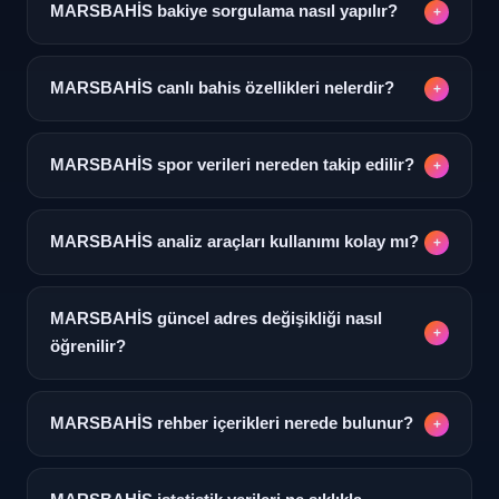
cüzdan dahil çoklu ödeme yöntemi sunulmaktadır.
MARSBAHİS bakiye sorgulama nasıl yapılır?
+
Hesap panelinden bakiye bilgilerinize anlık
ulaşabilirsiniz. Bakiye geçmişi ve işlem detayları da bu
MARSBAHİS canlı bahis özellikleri nelerdir?
+
bölümde görüntülenir.
Canlı bahis bölümünde 40'tan fazla spor dalında anlık
oranlar ve maç içi istatistikler sunulmaktadır. Oran
MARSBAHİS spor verileri nereden takip edilir?
+
güncellemeleri saniyeler içinde yansıtılır.
Spor verileri ve istatistik bölümünden anlık veriler
izlenebilir. Futbol, basketbol ve tenis başta olmak üzere
MARSBAHİS analiz araçları kullanımı kolay mı?
+
tüm dallar kapsanmaktadır.
Analiz araçları sezgisel arayüzüyle kolayca kullanılabilir.
Rehber bölümünde adım adım kullanım kılavuzları
MARSBAHİS güncel adres değişikliği nasıl
+
mevcuttur.
öğrenilir?
Bu bilgi platformunu düzenli takip ederek güncel adres
bilgisine her zaman ulaşabilirsiniz. Bildirim sistemi de
MARSBAHİS rehber içerikleri nerede bulunur?
+
mevcuttur.
Rehber bölümünde tüm kullanım kılavuzları, giriş yap
adımları ve platform özellikleri detaylı şekilde