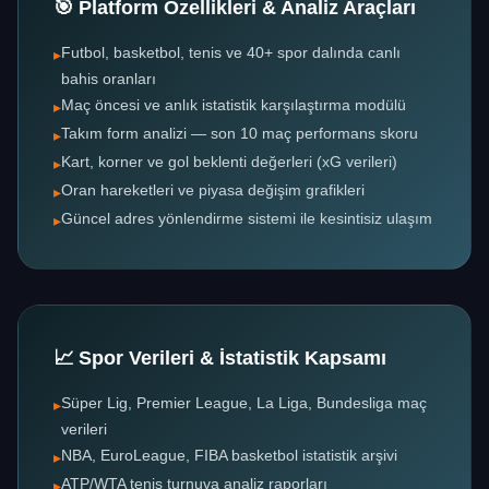
🎯 Platform Özellikleri & Analiz Araçları
Futbol, basketbol, tenis ve 40+ spor dalında canlı
bahis oranları
Maç öncesi ve anlık istatistik karşılaştırma modülü
Takım form analizi — son 10 maç performans skoru
Kart, korner ve gol beklenti değerleri (xG verileri)
Oran hareketleri ve piyasa değişim grafikleri
Güncel adres yönlendirme sistemi ile kesintisiz ulaşım
📈 Spor Verileri & İstatistik Kapsamı
Süper Lig, Premier League, La Liga, Bundesliga maç
verileri
NBA, EuroLeague, FIBA basketbol istatistik arşivi
ATP/WTA tenis turnuva analiz raporları