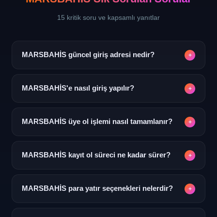
15 kritik soru ve kapsamlı yanıtlar
MARSBAHİS güncel giriş adresi nedir?
+
Güncel adres bilgisine bu bilgi platformu üzerinden anlık
olarak ulaşabilirsiniz. Adres değişikliklerinde yönlendirme
MARSBAHİS'e nasıl giriş yapılır?
+
sistemi otomatik devreye girer.
Güncel adres üzerinden giriş yap butonunu kullanarak
hesabınıza erişebilirsiniz. Doğru URL kullanımı kesintisiz
MARSBAHİS üye ol işlemi nasıl tamamlanır?
+
bağlantı için önemlidir.
Üye ol formunu doldurarak kayıt sürecini
başlatabilirsiniz. Doğrulama adımları tamamlandıktan
MARSBAHİS kayıt ol süreci ne kadar sürer?
+
sonra hesabınız aktif hale gelir.
Kayıt ol işlemi ortalama 2-3 dakika içinde
tamamlanmaktadır. Kimlik doğrulama adımı ek süre
MARSBAHİS para yatır seçenekleri nelerdir?
+
gerektirebilir.
Para yatır işlemleri için banka havalesi, kredi kartı ve e-