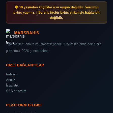
🔞 18 yaşından küçükler için uygun değildir. Sorumlu
bahis yapınız. | Bu site hiçbir bahis şirketiyle bağlantılı
değildir.
MARSBAHİS
Spor verileri, analiz ve istatistik odaklı Türkiye'nin önde gelen bilgi
platformu. 2026 güncel rehber.
HIZLI BAĞLANTILAR
Rehber
Analiz
İstatistik
SSS / Yardım
PLATFORM BILGISI