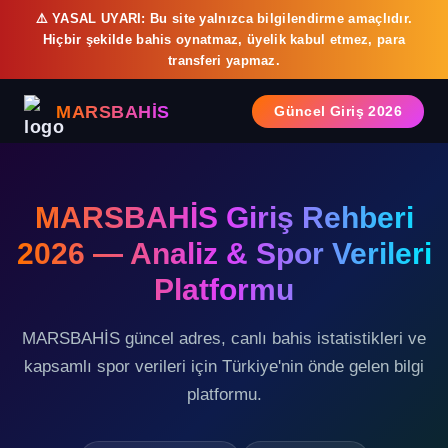
⚠️ YASAL UYARI: Bu site yalnızca bilgilendirme amaçlıdır.
Hiçbir şekilde bahis oynatmaz, üyelik kabul etmez, para
transferi yapmaz.
MARSBAHİS
Güncel Giriş 2026
MARSBAHİS Giriş Rehberi
2026 — Analiz & Spor Verileri
Platformu
MARSBAHİS güncel adres, canlı bahis istatistikleri ve
kapsamlı spor verileri için Türkiye'nin önde gelen bilgi
platformu.