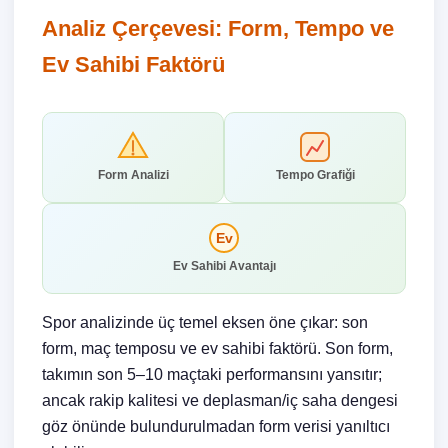
Analiz Çerçevesi: Form, Tempo ve
Ev Sahibi Faktörü
Form Analizi
Tempo Grafiği
Ev
Ev Sahibi Avantajı
Spor analizinde üç temel eksen öne çıkar: son
form, maç temposu ve ev sahibi faktörü. Son form,
takımın son 5–10 maçtaki performansını yansıtır;
ancak rakip kalitesi ve deplasman/iç saha dengesi
göz önünde bulundurulmadan form verisi yanıltıcı