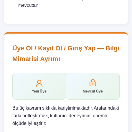
mevcuttur
Üye Ol / Kayıt Ol / Giriş Yap — Bilgi
Mimarisi Ayrımı
Yeni Üye
Mevcut Üye
Bu üç kavram sıklıkla karıştırılmaktadır. Aralarındaki
farkı netleştirmek, kullanıcı deneyimini önemli
ölçüde iyileştirir: