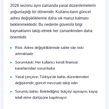
2026 sezonu aynı zamanda yasal düzenlemelerin
yoğunlaştığı bir dönemdir. Kullanıcıların güncel
adres değişikliklerine daha sık maruz kalması
beklenmektedir. Bu nedenle güvenilir bilgi
kaynaklarını takip etmek her zamankinden daha
önemlidir.
Risk: Adres değişikliklerinde sahte site riski
artmaktadır
Sorumluluk: Her kullanıcı kendi finansal
kararlarından sorumludur
Yasal çerçeve: Türkiye'de bahis düzenlemeleri
değişkendir; güncel mevzuatı takip edin
Sorumlu bahis: Belirlediğiniz bütçeyi aşmayın; kayıp
telafi etme dürtüsüne kapılmayın