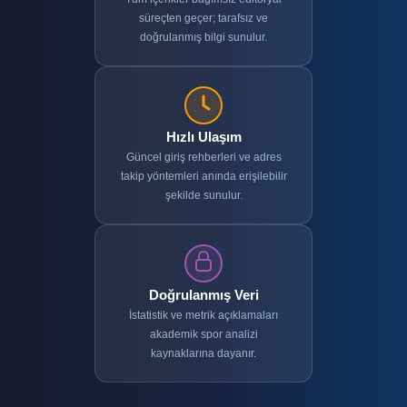
süreçten geçer; tarafsız ve
doğrulanmış bilgi sunulur.
Hızlı Ulaşım
Güncel giriş rehberleri ve adres
takip yöntemleri anında erişilebilir
şekilde sunulur.
Doğrulanmış Veri
İstatistik ve metrik açıklamaları
akademik spor analizi
kaynaklarına dayanır.