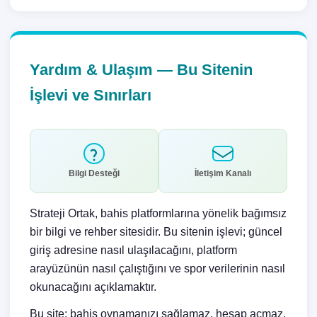
Yardım & Ulaşım — Bu Sitenin
İşlevi ve Sınırları
Bilgi Desteği
İletişim Kanalı
Strateji Ortak, bahis platformlarına yönelik bağımsız
bir bilgi ve rehber sitesidir. Bu sitenin işlevi; güncel
giriş adresine nasıl ulaşılacağını, platform
arayüzünün nasıl çalıştığını ve spor verilerinin nasıl
okunacağını açıklamaktır.
Bu site; bahis oynamanızı sağlamaz, hesap açmaz,