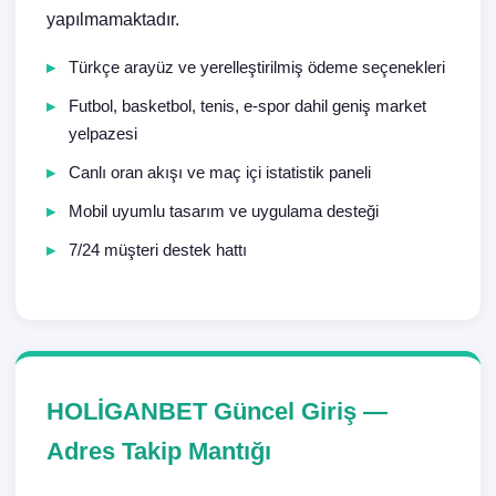
yapılmamaktadır.
Türkçe arayüz ve yerelleştirilmiş ödeme seçenekleri
Futbol, basketbol, tenis, e-spor dahil geniş market
yelpazesi
Canlı oran akışı ve maç içi istatistik paneli
Mobil uyumlu tasarım ve uygulama desteği
7/24 müşteri destek hattı
HOLİGANBET Güncel Giriş —
Adres Takip Mantığı