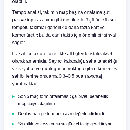
olabilir.
Tempo analizi, takımın maç başına ortalama şut,
pas ve top kazanımı gibi metriklerle ölçülür. Yüksek
tempolu takımlar genellikle daha fazla kart ve
korner üretir; bu da canlı takip için önemli bir sinyal
sağlar.
Ev sahibi faktörü, özellikle alt liglerde istatistiksel
olarak anlamlıdır. Seyirci kalabalığı, saha tanıdıklığı
ve seyahat yorgunluğunun yokluğu gibi etkenler, ev
sahibi lehine ortalama 0.3–0.5 puan avantaj
yaratmaktadır.
Son 5 maç form ortalaması: galibiyet, beraberlik,
mağlubiyet dağılımı
Deplasman performansı ayrı değerlendirilmeli
Sakatlık ve ceza durumu güncel takip gerektiriyor