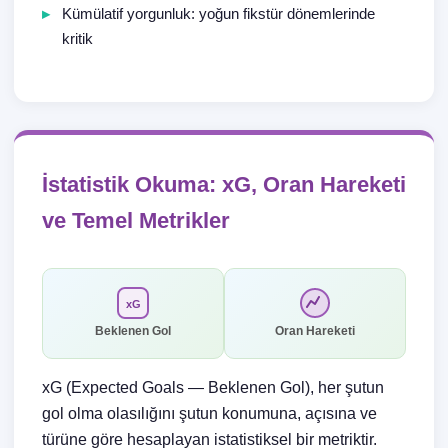
Kümülatif yorgunluk: yoğun fikstür dönemlerinde
kritik
İstatistik Okuma: xG, Oran Hareketi
ve Temel Metrikler
xG
Beklenen Gol
Oran Hareketi
xG (Expected Goals — Beklenen Gol), her şutun
gol olma olasılığını şutun konumuna, açısına ve
türüne göre hesaplayan istatistiksel bir metriktir.