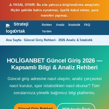
⚠️ YASAL UYARI: Bu site yalnızca bilgilendirme amaçlıdır.
Hiçbir şekilde bahis oynatmaz, üyelik kabul etmez, para
transferi yapmaz.
Strateji
Rehber
Analiz
İstatistik
FAQ
Ortak
Yardım
Ana Sayfa
Güncel Giriş Rehberi
2026 Analiz & İstatistik
HOLİGANBET Güncel Giriş 2026 —
Kapsamlı Bilgi & Analiz Rehberi
Güncel giriş adresine nasıl ulaşılır, analiz çerçevesi
nasıl kurulur, spor istatistikleri nasıl okunur? Tüm
sorularınıza yönelik bağımsız bilgi platformu.
Güncel Giriş Rehberi