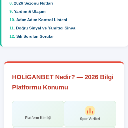
2026 Sezonu Notları
Yardım & Ulaşım
Adım Adım Kontrol Listesi
Doğru Sinyal vs Yanıltıcı Sinyal
Sık Sorulan Sorular
HOLİGANBET Nedir? — 2026 Bilgi
Platformu Konumu
Platform Kimliği
Spor Verileri