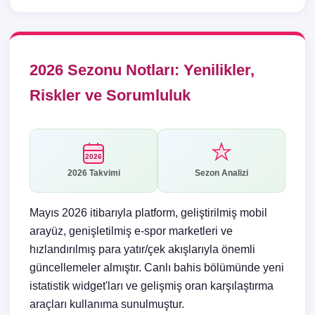
2026 Sezonu Notları: Yenilikler,
Riskler ve Sorumluluk
2026
2026 Takvimi
Sezon Analizi
Mayıs 2026
itibarıyla platform, geliştirilmiş mobil
arayüz, genişletilmiş e-spor marketleri ve
hızlandırılmış para yatır/çek akışlarıyla önemli
güncellemeler almıştır. Canlı bahis bölümünde yeni
istatistik widget'ları ve gelişmiş oran karşılaştırma
araçları kullanıma sunulmuştur.