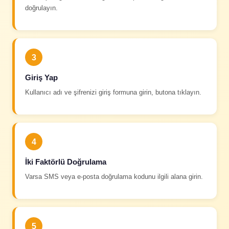
doğrulayın.
3
Giriş Yap
Kullanıcı adı ve şifrenizi giriş formuna girin, butona tıklayın.
4
İki Faktörlü Doğrulama
Varsa SMS veya e-posta doğrulama kodunu ilgili alana girin.
5