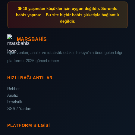
🔞 18 yaşından küçükler için uygun değildir. Sorumlu
bahis yapınız. | Bu site hiçbir bahis şirketiyle bağlantılı
değildir.
MARSBAHİS
Spor verileri, analiz ve istatistik odaklı Türkiye'nin önde gelen bilgi
platformu. 2026 güncel rehber.
HIZLI BAĞLANTILAR
Rehber
Analiz
İstatistik
SSS / Yardım
PLATFORM BILGISI