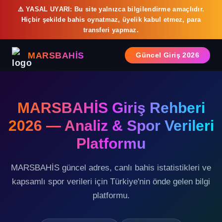
⚠️ YASAL UYARI: Bu site yalnızca bilgilendirme amaçlıdır.
Hiçbir şekilde bahis oynatmaz, üyelik kabul etmez, para
transferi yapmaz.
MARSBAHİS
Güncel Giriş 2026
MARSBAHİS Giriş Rehberi
2026 — Analiz & Spor Verileri
Platformu
MARSBAHİS güncel adres, canlı bahis istatistikleri ve
kapsamlı spor verileri için Türkiye'nin önde gelen bilgi
platformu.