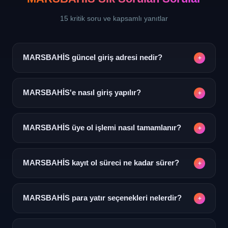
15 kritik soru ve kapsamlı yanıtlar
MARSBAHİS güncel giriş adresi nedir?
+
Güncel adres bilgisine bu bilgi platformu üzerinden anlık
olarak ulaşabilirsiniz. Adres değişikliklerinde yönlendirme
MARSBAHİS'e nasıl giriş yapılır?
+
sistemi otomatik devreye girer.
Güncel adres üzerinden giriş yap butonunu kullanarak
hesabınıza erişebilirsiniz. Doğru URL kullanımı kesintisiz
MARSBAHİS üye ol işlemi nasıl tamamlanır?
+
bağlantı için önemlidir.
Üye ol formunu doldurarak kayıt sürecini
başlatabilirsiniz. Doğrulama adımları tamamlandıktan
MARSBAHİS kayıt ol süreci ne kadar sürer?
+
sonra hesabınız aktif hale gelir.
Kayıt ol işlemi ortalama 2-3 dakika içinde
tamamlanmaktadır. Kimlik doğrulama adımı ek süre
MARSBAHİS para yatır seçenekleri nelerdir?
+
gerektirebilir.
Para yatır işlemleri için banka havalesi, kredi kartı ve e-