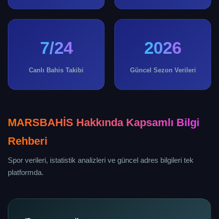
7/24
2026
Canlı Bahis Takibi
Güncel Sezon Verileri
MARSBAHİS Hakkında Kapsamlı Bilgi
Rehberi
Spor verileri, istatistik analizleri ve güncel adres bilgileri tek
platformda.