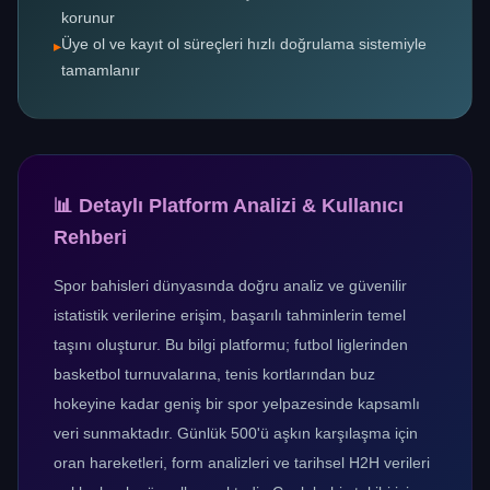
korunur
Üye ol ve kayıt ol süreçleri hızlı doğrulama sistemiyle
tamamlanır
📊 Detaylı Platform Analizi & Kullanıcı
Rehberi
Spor bahisleri dünyasında doğru analiz ve güvenilir
istatistik verilerine erişim, başarılı tahminlerin temel
taşını oluşturur. Bu bilgi platformu; futbol liglerinden
basketbol turnuvalarına, tenis kortlarından buz
hokeyine kadar geniş bir spor yelpazesinde kapsamlı
veri sunmaktadır. Günlük 500'ü aşkın karşılaşma için
oran hareketleri, form analizleri ve tarihsel H2H verileri