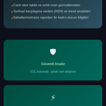
Canlı skor takibi ve anlık oran güncellemeleri
Tarihsel karşılaşma verileri (H2H) ve trend analizleri
Sakatlanma/ceza raporları ile kadro durum bilgileri
🛡️
Güvenli Analiz
SSL korumalı, şifreli veri aktarımı
⚡