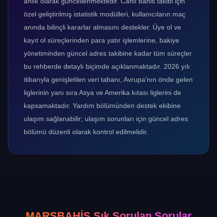
anlık olarak güncellenmektedir. Canlı bahis takibi için
özel geliştirilmiş istatistik modülleri, kullanıcıların maç
anında bilinçli kararlar almasını destekler. Üye ol ve
kayıt ol süreçlerinden para yatır işlemlerine, bakiye
yönetiminden güncel adres takibine kadar tüm süreçler
bu rehberde detaylı biçimde açıklanmaktadır. 2026 yılı
itibarıyla genişletilen veri tabanı, Avrupa'nın önde gelen
liglerinin yanı sıra Asya ve Amerika kıtası liglerini de
kapsamaktadır. Yardım bölümünden destek ekibine
ulaşım sağlanabilir; ulaşım sorunları için güncel adres
bölümü düzenli olarak kontrol edilmelidir.
MARSBAHİS Sık Sorulan Sorular