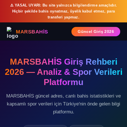
⚠️ YASAL UYARI: Bu site yalnızca bilgilendirme amaçlıdır.
Hiçbir şekilde bahis oynatmaz, üyelik kabul etmez, para
transferi yapmaz.
MARSBAHİS
Güncel Giriş 2026
MARSBAHİS Giriş Rehberi
2026 — Analiz & Spor Verileri
Platformu
MARSBAHİS güncel adres, canlı bahis istatistikleri ve
kapsamlı spor verileri için Türkiye'nin önde gelen bilgi
platformu.