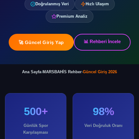
Doğrulanmış Veri
Hızlı Ulaşım
Premium Analiz
📊 Rehberi İncele
🚀 Güncel Giriş Yap
Ana Sayfa
›
MARSBAHİS Rehber
›
Güncel Giriş 2026
500+
98%
Günlük Spor
Veri Doğruluk Oranı
Karşılaşması