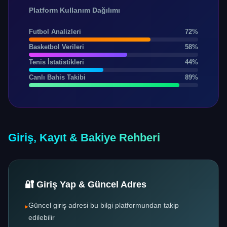
Platform Kullanım Dağılımı
Futbol Analizleri
72%
Basketbol Verileri
58%
Tenis İstatistikleri
44%
Canlı Bahis Takibi
89%
Giriş, Kayıt & Bakiye Rehberi
🔐 Giriş Yap & Güncel Adres
Güncel giriş adresi bu bilgi platformundan takip
edilebilir