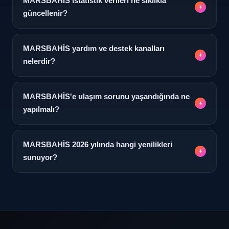
MARSBAHİS istatistik verileri ne sıklıkla
+
açıklanmaktadır.
güncellenir?
İstatistik verileri anlık güncellenmektedir. Doğrulanmış
veri kaynakları kullanılarak yüksek doğruluk oranı
MARSBAHİS yardım ve destek kanalları
+
sağlanmaktadır.
nelerdir?
Yardım bölümünden canlı destek, e-posta ve SSS
kanallarına ulaşım sağlanabilmektedir. 7/24 destek
MARSBAHİS'e ulaşım sorunu yaşandığında ne
+
hizmeti mevcuttur.
yapılmalı?
Ulaşım sorunu yaşandığında öncelikle güncel adres
bölümü kontrol edilmeli, ardından yardım kanallarına
MARSBAHİS 2026 yılında hangi yenilikleri
+
başvurulmalıdır.
sunuyor?
2026 yılında geliştirilmiş analiz araçları, genişletilmiş
spor verileri ve yenilenen canlı bahis arayüzü kullanıcı
deneyimini üst seviyeye taşımaktadır.