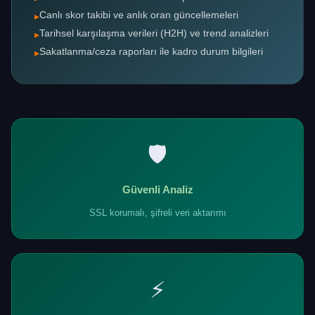
Canlı skor takibi ve anlık oran güncellemeleri
Tarihsel karşılaşma verileri (H2H) ve trend analizleri
Sakatlanma/ceza raporları ile kadro durum bilgileri
🛡️
Güvenli Analiz
SSL korumalı, şifreli veri aktarımı
⚡