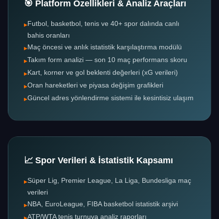
🎯 Platform Özellikleri & Analiz Araçları
Futbol, basketbol, tenis ve 40+ spor dalında canlı
bahis oranları
Maç öncesi ve anlık istatistik karşılaştırma modülü
Takım form analizi — son 10 maç performans skoru
Kart, korner ve gol beklenti değerleri (xG verileri)
Oran hareketleri ve piyasa değişim grafikleri
Güncel adres yönlendirme sistemi ile kesintisiz ulaşım
📈 Spor Verileri & İstatistik Kapsamı
Süper Lig, Premier League, La Liga, Bundesliga maç
verileri
NBA, EuroLeague, FIBA basketbol istatistik arşivi
ATP/WTA tenis turnuva analiz raporları