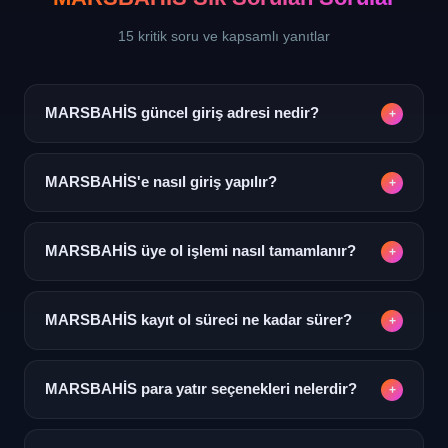
15 kritik soru ve kapsamlı yanıtlar
MARSBAHİS güncel giriş adresi nedir?
+
Güncel adres bilgisine bu bilgi platformu üzerinden anlık
olarak ulaşabilirsiniz. Adres değişikliklerinde yönlendirme
MARSBAHİS'e nasıl giriş yapılır?
+
sistemi otomatik devreye girer.
Güncel adres üzerinden giriş yap butonunu kullanarak
hesabınıza erişebilirsiniz. Doğru URL kullanımı kesintisiz
MARSBAHİS üye ol işlemi nasıl tamamlanır?
+
bağlantı için önemlidir.
Üye ol formunu doldurarak kayıt sürecini
başlatabilirsiniz. Doğrulama adımları tamamlandıktan
MARSBAHİS kayıt ol süreci ne kadar sürer?
+
sonra hesabınız aktif hale gelir.
Kayıt ol işlemi ortalama 2-3 dakika içinde
tamamlanmaktadır. Kimlik doğrulama adımı ek süre
MARSBAHİS para yatır seçenekleri nelerdir?
+
gerektirebilir.
Para yatır işlemleri için banka havalesi, kredi kartı ve e-