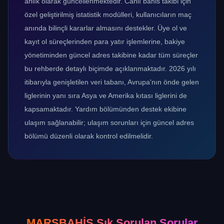
anlık olarak güncellenmektedir. Canlı bahis takibi için
özel geliştirilmiş istatistik modülleri, kullanıcıların maç
anında bilinçli kararlar almasını destekler. Üye ol ve
kayıt ol süreçlerinden para yatır işlemlerine, bakiye
yönetiminden güncel adres takibine kadar tüm süreçler
bu rehberde detaylı biçimde açıklanmaktadır. 2026 yılı
itibarıyla genişletilen veri tabanı, Avrupa'nın önde gelen
liglerinin yanı sıra Asya ve Amerika kıtası liglerini de
kapsamaktadır. Yardım bölümünden destek ekibine
ulaşım sağlanabilir; ulaşım sorunları için güncel adres
bölümü düzenli olarak kontrol edilmelidir.
MARSBAHİS Sık Sorulan Sorular