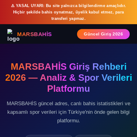
⚠️ YASAL UYARI: Bu site yalnızca bilgilendirme amaçlıdır.
Hiçbir şekilde bahis oynatmaz, üyelik kabul etmez, para
transferi yapmaz.
MARSBAHİS
Güncel Giriş 2026
MARSBAHİS Giriş Rehberi
2026 — Analiz & Spor Verileri
Platformu
MARSBAHİS güncel adres, canlı bahis istatistikleri ve
kapsamlı spor verileri için Türkiye'nin önde gelen bilgi
platformu.