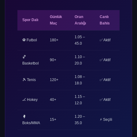
Günlük
Oran
Canlı
Spor Dalı
Maç
Aralığı
Bahis
1.05 –
⚽ Futbol
180+
✅ Aktif
45.0
🏀
1.10 –
90+
✅ Aktif
Basketbol
20.0
1.08 –
🎾 Tenis
120+
✅ Aktif
18.0
1.15 –
🏒 Hokey
40+
✅ Aktif
12.0
🥊
1.20 –
15+
⚡ Seçili
Boks/MMA
35.0