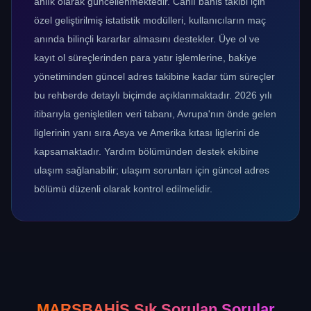
anlık olarak güncellenmektedir. Canlı bahis takibi için
özel geliştirilmiş istatistik modülleri, kullanıcıların maç
anında bilinçli kararlar almasını destekler. Üye ol ve
kayıt ol süreçlerinden para yatır işlemlerine, bakiye
yönetiminden güncel adres takibine kadar tüm süreçler
bu rehberde detaylı biçimde açıklanmaktadır. 2026 yılı
itibarıyla genişletilen veri tabanı, Avrupa'nın önde gelen
liglerinin yanı sıra Asya ve Amerika kıtası liglerini de
kapsamaktadır. Yardım bölümünden destek ekibine
ulaşım sağlanabilir; ulaşım sorunları için güncel adres
bölümü düzenli olarak kontrol edilmelidir.
MARSBAHİS Sık Sorulan Sorular