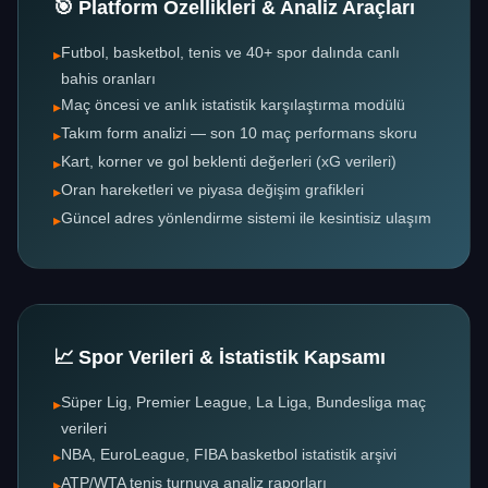
🎯 Platform Özellikleri & Analiz Araçları
Futbol, basketbol, tenis ve 40+ spor dalında canlı
bahis oranları
Maç öncesi ve anlık istatistik karşılaştırma modülü
Takım form analizi — son 10 maç performans skoru
Kart, korner ve gol beklenti değerleri (xG verileri)
Oran hareketleri ve piyasa değişim grafikleri
Güncel adres yönlendirme sistemi ile kesintisiz ulaşım
📈 Spor Verileri & İstatistik Kapsamı
Süper Lig, Premier League, La Liga, Bundesliga maç
verileri
NBA, EuroLeague, FIBA basketbol istatistik arşivi
ATP/WTA tenis turnuva analiz raporları