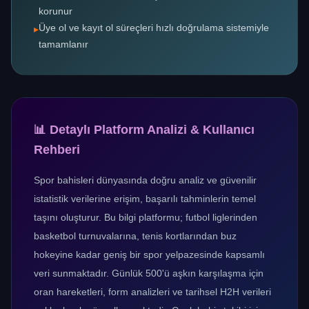
korunur
Üye ol ve kayıt ol süreçleri hızlı doğrulama sistemiyle
tamamlanır
📊 Detaylı Platform Analizi & Kullanıcı
Rehberi
Spor bahisleri dünyasında doğru analiz ve güvenilir
istatistik verilerine erişim, başarılı tahminlerin temel
taşını oluşturur. Bu bilgi platformu; futbol liglerinden
basketbol turnuvalarına, tenis kortlarından buz
hokeyine kadar geniş bir spor yelpazesinde kapsamlı
veri sunmaktadır. Günlük 500'ü aşkın karşılaşma için
oran hareketleri, form analizleri ve tarihsel H2H verileri