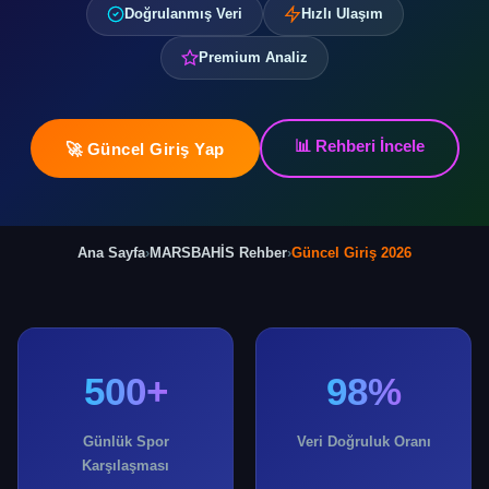
Doğrulanmış Veri
Hızlı Ulaşım
Premium Analiz
📊 Rehberi İncele
🚀 Güncel Giriş Yap
Ana Sayfa
›
MARSBAHİS Rehber
›
Güncel Giriş 2026
500+
98%
Günlük Spor
Veri Doğruluk Oranı
Karşılaşması