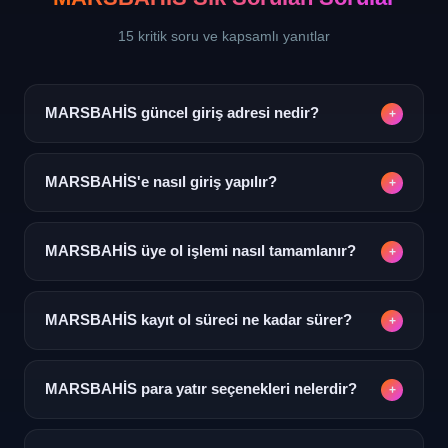
15 kritik soru ve kapsamlı yanıtlar
MARSBAHİS güncel giriş adresi nedir?
+
Güncel adres bilgisine bu bilgi platformu üzerinden anlık
olarak ulaşabilirsiniz. Adres değişikliklerinde yönlendirme
MARSBAHİS'e nasıl giriş yapılır?
+
sistemi otomatik devreye girer.
Güncel adres üzerinden giriş yap butonunu kullanarak
hesabınıza erişebilirsiniz. Doğru URL kullanımı kesintisiz
MARSBAHİS üye ol işlemi nasıl tamamlanır?
+
bağlantı için önemlidir.
Üye ol formunu doldurarak kayıt sürecini
başlatabilirsiniz. Doğrulama adımları tamamlandıktan
MARSBAHİS kayıt ol süreci ne kadar sürer?
+
sonra hesabınız aktif hale gelir.
Kayıt ol işlemi ortalama 2-3 dakika içinde
tamamlanmaktadır. Kimlik doğrulama adımı ek süre
MARSBAHİS para yatır seçenekleri nelerdir?
+
gerektirebilir.
Para yatır işlemleri için banka havalesi, kredi kartı ve e-