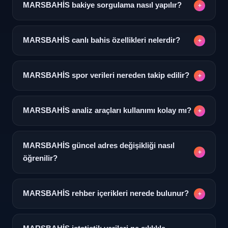
cüzdan dahil çoklu ödeme yöntemi sunulmaktadır.
MARSBAHİS bakiye sorgulama nasıl yapılır?
+
Hesap panelinden bakiye bilgilerinize anlık
ulaşabilirsiniz. Bakiye geçmişi ve işlem detayları da bu
MARSBAHİS canlı bahis özellikleri nelerdir?
+
bölümde görüntülenir.
Canlı bahis bölümünde 40'tan fazla spor dalında anlık
oranlar ve maç içi istatistikler sunulmaktadır. Oran
MARSBAHİS spor verileri nereden takip edilir?
+
güncellemeleri saniyeler içinde yansıtılır.
Spor verileri ve istatistik bölümünden anlık veriler
izlenebilir. Futbol, basketbol ve tenis başta olmak üzere
MARSBAHİS analiz araçları kullanımı kolay mı?
+
tüm dallar kapsanmaktadır.
Analiz araçları sezgisel arayüzüyle kolayca kullanılabilir.
Rehber bölümünde adım adım kullanım kılavuzları
MARSBAHİS güncel adres değişikliği nasıl
+
mevcuttur.
öğrenilir?
Bu bilgi platformunu düzenli takip ederek güncel adres
bilgisine her zaman ulaşabilirsiniz. Bildirim sistemi de
MARSBAHİS rehber içerikleri nerede bulunur?
+
mevcuttur.
Rehber bölümünde tüm kullanım kılavuzları, giriş yap
adımları ve platform özellikleri detaylı şekilde