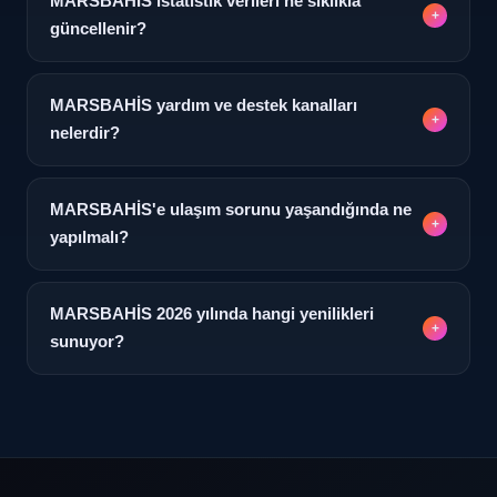
MARSBAHİS istatistik verileri ne sıklıkla
+
açıklanmaktadır.
güncellenir?
İstatistik verileri anlık güncellenmektedir. Doğrulanmış
veri kaynakları kullanılarak yüksek doğruluk oranı
MARSBAHİS yardım ve destek kanalları
+
sağlanmaktadır.
nelerdir?
Yardım bölümünden canlı destek, e-posta ve SSS
kanallarına ulaşım sağlanabilmektedir. 7/24 destek
MARSBAHİS'e ulaşım sorunu yaşandığında ne
+
hizmeti mevcuttur.
yapılmalı?
Ulaşım sorunu yaşandığında öncelikle güncel adres
bölümü kontrol edilmeli, ardından yardım kanallarına
MARSBAHİS 2026 yılında hangi yenilikleri
+
başvurulmalıdır.
sunuyor?
2026 yılında geliştirilmiş analiz araçları, genişletilmiş
spor verileri ve yenilenen canlı bahis arayüzü kullanıcı
deneyimini üst seviyeye taşımaktadır.