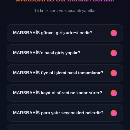
15 kritik soru ve kapsamlı yanıtlar
MARSBAHİS güncel giriş adresi nedir?
+
Güncel adres bilgisine bu bilgi platformu üzerinden anlık
olarak ulaşabilirsiniz. Adres değişikliklerinde yönlendirme
MARSBAHİS'e nasıl giriş yapılır?
+
sistemi otomatik devreye girer.
Güncel adres üzerinden giriş yap butonunu kullanarak
hesabınıza erişebilirsiniz. Doğru URL kullanımı kesintisiz
MARSBAHİS üye ol işlemi nasıl tamamlanır?
+
bağlantı için önemlidir.
Üye ol formunu doldurarak kayıt sürecini
başlatabilirsiniz. Doğrulama adımları tamamlandıktan
MARSBAHİS kayıt ol süreci ne kadar sürer?
+
sonra hesabınız aktif hale gelir.
Kayıt ol işlemi ortalama 2-3 dakika içinde
tamamlanmaktadır. Kimlik doğrulama adımı ek süre
MARSBAHİS para yatır seçenekleri nelerdir?
+
gerektirebilir.
Para yatır işlemleri için banka havalesi, kredi kartı ve e-