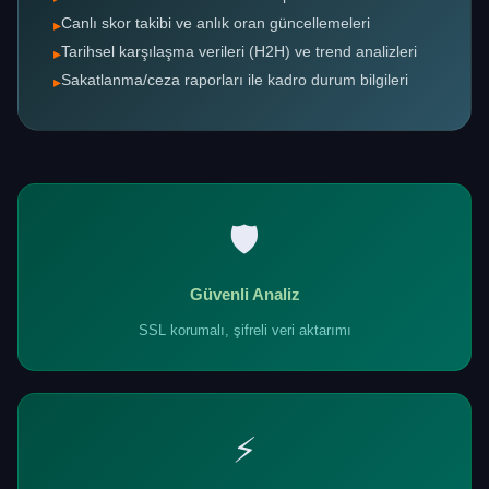
Canlı skor takibi ve anlık oran güncellemeleri
Tarihsel karşılaşma verileri (H2H) ve trend analizleri
Sakatlanma/ceza raporları ile kadro durum bilgileri
🛡️
Güvenli Analiz
SSL korumalı, şifreli veri aktarımı
⚡