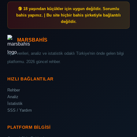
🔞 18 yaşından küçükler için uygun değildir. Sorumlu
bahis yapınız. | Bu site hiçbir bahis şirketiyle bağlantılı
değildir.
MARSBAHİS
Spor verileri, analiz ve istatistik odaklı Türkiye'nin önde gelen bilgi
platformu. 2026 güncel rehber.
HIZLI BAĞLANTILAR
Rehber
Analiz
İstatistik
SSS / Yardım
PLATFORM BILGISI