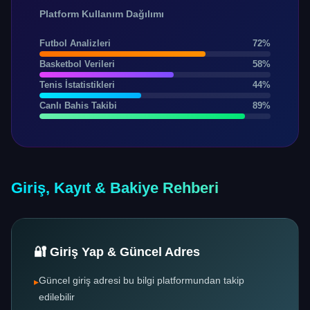
Platform Kullanım Dağılımı
Futbol Analizleri
72%
Basketbol Verileri
58%
Tenis İstatistikleri
44%
Canlı Bahis Takibi
89%
Giriş, Kayıt & Bakiye Rehberi
🔐 Giriş Yap & Güncel Adres
Güncel giriş adresi bu bilgi platformundan takip
edilebilir