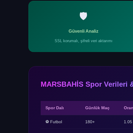
🛡️
Güvenli Analiz
SSL korumalı, şifreli veri aktarımı
MARSBAHİS Spor Verileri & 
Spor Dalı
Günlük Maç
Oran
⚽ Futbol
180+
1.05