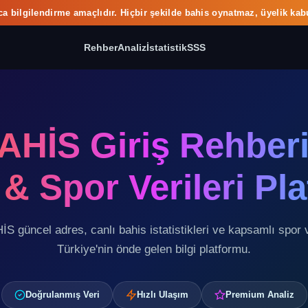
a bilgilendirme amaçlıdır. Hiçbir şekilde bahis oynatmaz, üyelik kab
Rehber
Analiz
İstatistik
SSS
HİS Giriş Rehberi
 & Spor Verileri Pl
güncel adres, canlı bahis istatistikleri ve kapsamlı spor ve
Türkiye'nin önde gelen bilgi platformu.
Doğrulanmış Veri
Hızlı Ulaşım
Premium Analiz