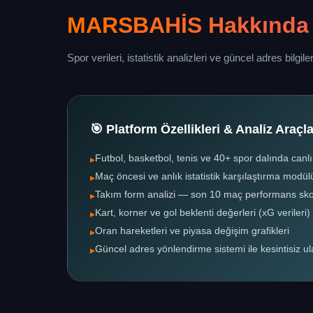
MARSBAHİS Hakkında K
Spor verileri, istatistik analizleri ve güncel adres bilgile
🎯 Platform Özellikleri & Analiz Araçla
Futbol, basketbol, tenis ve 40+ spor dalında canlı
Maç öncesi ve anlık istatistik karşılaştırma modül
Takım form analizi — son 10 maç performans sk
Kart, korner ve gol beklenti değerleri (xG verileri)
Oran hareketleri ve piyasa değişim grafikleri
Güncel adres yönlendirme sistemi ile kesintisiz u