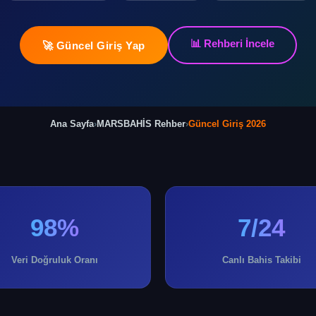
📊 Rehberi İncele
🚀 Güncel Giriş Yap
Ana Sayfa
›
MARSBAHİS Rehber
›
Güncel Giriş 2026
98%
7/24
Veri Doğruluk Oranı
Canlı Bahis Takibi