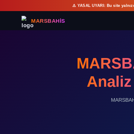
⚠️ YASAL UYARI: Bu site yalnızc
MARSBAHİS
MARSBA
Analiz
MARSBAHİS 