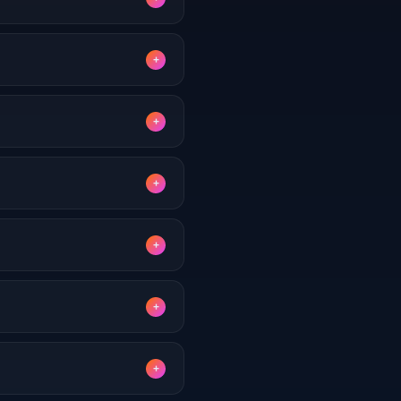
ebilir.
+
tadır.
+
ölümde görüntülenir.
+
 Oran güncellemeleri saniyeler
+
üzere tüm dallar
+
vuzları mevcuttur.
+