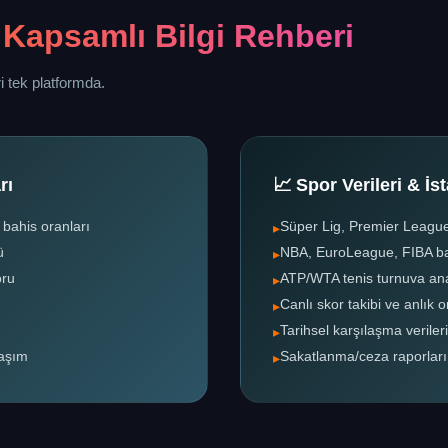
apsamlı Bilgi Rehberi
ri tek platformda.
rı
📈 Spor Verileri & İs
 bahis oranları
Süper Lig, Premier League,
ü
NBA, EuroLeague, FIBA bask
oru
ATP/WTA tenis turnuva anal
Canlı skor takibi ve anlık 
Tarihsel karşılaşma veriler
laşım
Sakatlanma/ceza raporları 