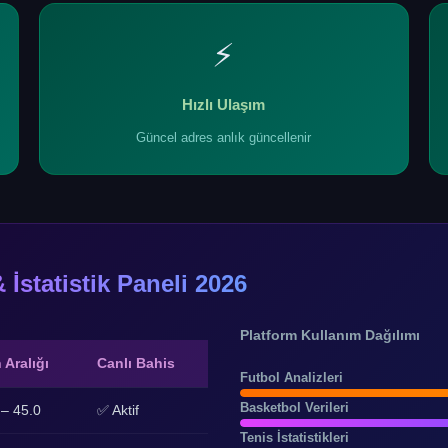
⚡
Hızlı Ulaşım
Güncel adres anlık güncellenir
İstatistik Paneli 2026
Platform Kullanım Dağılımı
 Aralığı
Canlı Bahis
Futbol Analizleri
Basketbol Verileri
 – 45.0
✅ Aktif
Tenis İstatistikleri