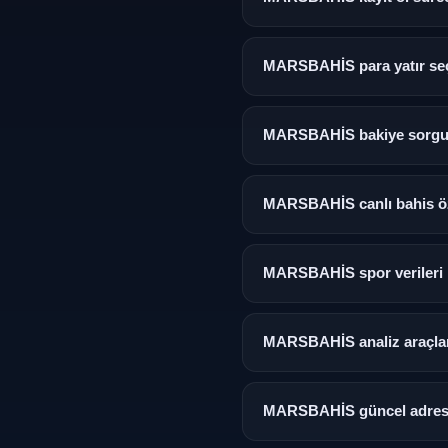
Kayıt ol işlemi ortalama 2-3 
MARSBAHİS para yatır seç
Para yatır işlemleri için ban
MARSBAHİS bakiye sorgula
Hesap panelinden bakiye bilgi
MARSBAHİS canlı bahis öze
Canlı bahis bölümünde 40'tan 
içinde yansıtılır.
MARSBAHİS spor verileri n
Spor verileri ve istatistik bö
kapsanmaktadır.
MARSBAHİS analiz araçları
Analiz araçları sezgisel aray
MARSBAHİS güncel adres de