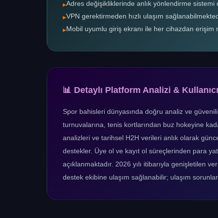
Adres değişikliklerinde anlık yönlendirme sistemi 
VPN gerektirmeden hızlı ulaşım sağlanabilmekted
Mobil uyumlu giriş ekranı ile her cihazdan eriş
📊 Detaylı Platform Analizi & Kullanıc
Spor bahisleri dünyasında doğru analiz ve güvenilir i
turnuvalarına, tenis kortlarından buz hokeyine kad
analizleri ve tarihsel H2H verileri anlık olarak günce
destekler. Üye ol ve kayıt ol süreçlerinden para y
açıklanmaktadır. 2026 yılı itibarıyla genişletilen 
destek ekibine ulaşım sağlanabilir; ulaşım sorunlar