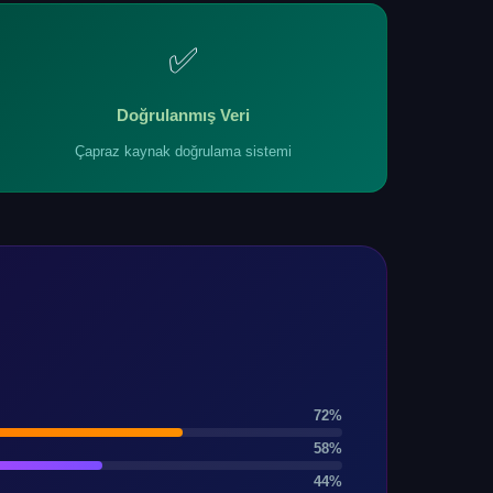
✅
Doğrulanmış Veri
Çapraz kaynak doğrulama sistemi
72%
58%
44%