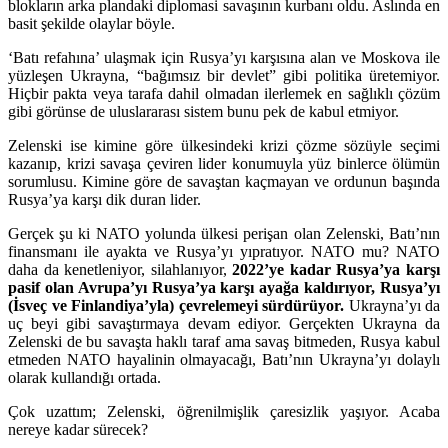
blokların arka plandaki diplomasi savaşının kurbanı oldu. Aslında en
basit şekilde olaylar böyle.
‘Batı refahına’ ulaşmak için Rusya’yı karşısına alan ve Moskova ile
yüzleşen Ukrayna, “bağımsız bir devlet” gibi politika üretemiyor.
Hiçbir pakta veya tarafa dahil olmadan ilerlemek en sağlıklı çözüm
gibi görünse de uluslararası sistem bunu pek de kabul etmiyor.
Zelenski ise kimine göre ülkesindeki krizi çözme sözüyle seçimi
kazanıp, krizi savaşa çeviren lider konumuyla yüz binlerce ölümün
sorumlusu. Kimine göre de savaştan kaçmayan ve ordunun başında
Rusya’ya karşı dik duran lider.
Gerçek şu ki NATO yolunda ülkesi perişan olan Zelenski, Batı’nın
finansmanı ile ayakta ve Rusya’yı yıpratıyor. NATO mu? NATO
daha da kenetleniyor, silahlanıyor,
2022’ye kadar Rusya’ya karşı
pasif olan Avrupa’yı Rusya’ya karşı ayağa kaldırıyor, Rusya’yı
(İsveç ve Finlandiya’yla) çevrelemeyi sürdürüyor.
Ukrayna’yı da
uç beyi gibi savaştırmaya devam ediyor. Gerçekten Ukrayna da
Zelenski de bu savaşta haklı taraf ama savaş bitmeden, Rusya kabul
etmeden NATO hayalinin olmayacağı, Batı’nın Ukrayna’yı dolaylı
olarak kullandığı ortada.
Çok uzattım; Zelenski, öğrenilmişlik çaresizlik yaşıyor. Acaba
nereye kadar sürecek?