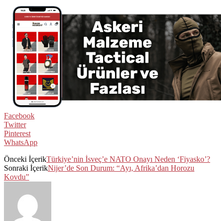
Facebook
Twitter
Pinterest
WhatsApp
Önceki İçerik
Türkiye’nin İsveç’e NATO Onayı Neden ‘Fiyasko’?
Sonraki İçerik
Nijer’de Son Durum: “Ayı, Afrika’dan Horozu
Kovdu”