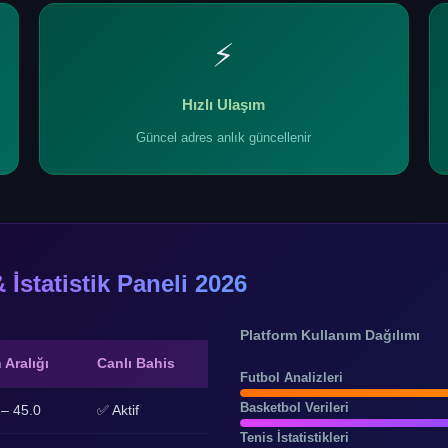
⚡
Hızlı Ulaşım
Güncel adres anlık güncellenir
İstatistik Paneli 2026
Platform Kullanım Dağılımı
 Aralığı
Canlı Bahis
Futbol Analizleri
Basketbol Verileri
 – 45.0
✅ Aktif
Tenis İstatistikleri