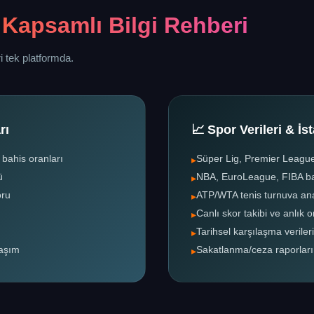
apsamlı Bilgi Rehberi
ri tek platformda.
rı
📈 Spor Verileri & İs
 bahis oranları
Süper Lig, Premier League,
ü
NBA, EuroLeague, FIBA bask
oru
ATP/WTA tenis turnuva anal
Canlı skor takibi ve anlık 
Tarihsel karşılaşma veriler
laşım
Sakatlanma/ceza raporları 