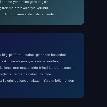
ri ödeme yöntemine göre değişir
 şifreleme protokolleriyle korunur
i hızlı doğrulama sistemiyle tamamlanır
u bilgi platformu; futbol liglerinden basketbol
 aşkın karşılaşma için oran hareketleri, form
, kullanıcıların maç anında bilinçli kararlar almasını
üreçler bu rehberde detaylı biçimde
ıtası liglerini de kapsamaktadır. Yardım bölümünden