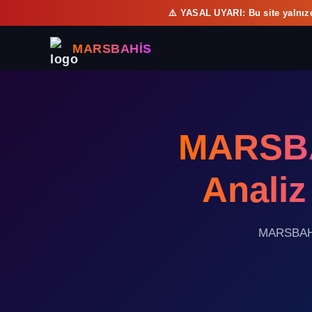
⚠️ YASAL UYARI: Bu site yalnızc
MARSBAHİS
MARSBA
Analiz
MARSBAHİS 