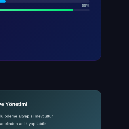
89%
ye Yönetimi
oklu ödeme altyapısı mevcuttur
elinden anlık yapılabilir