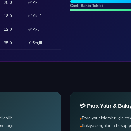
 – 20.0
✅ Aktif
Canlı Bahis Takibi
 – 18.0
✅ Aktif
 – 12.0
✅ Aktif
 – 35.0
⚡ Seçili
💳 Para Yatır & Baki
lebilir
Para yatır işlemleri için ç
em taşır
Bakiye sorgulama hesap pan