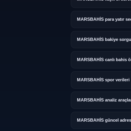
Kayıt ol işlemi ortalama 2-3 
MARSBAHİS para yatır seç
Para yatır işlemleri için ban
MARSBAHİS bakiye sorgula
Hesap panelinden bakiye bilgi
MARSBAHİS canlı bahis öze
Canlı bahis bölümünde 40'tan 
içinde yansıtılır.
MARSBAHİS spor verileri n
Spor verileri ve istatistik bö
kapsanmaktadır.
MARSBAHİS analiz araçları
Analiz araçları sezgisel aray
MARSBAHİS güncel adres de