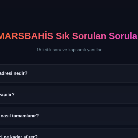
MARSBAHİS Sık Sorulan Sorula
15 kritik soru ve kapsamlı yanıtlar
dresi nedir?
i platformu üzerinden anlık olarak ulaşabilirsiniz. Adres değişikliklerin
apılır?
yap butonunu kullanarak hesabınıza erişebilirsiniz. Doğru URL kullanımı 
nasıl tamamlanır?
ıt sürecini başlatabilirsiniz. Doğrulama adımları tamamlandıktan sonra 
i ne kadar sürer?