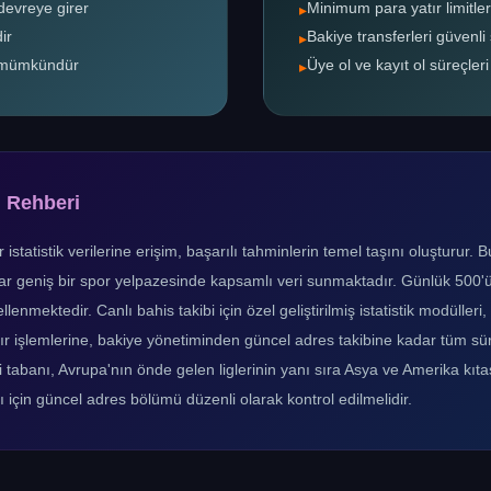
devreye girer
Minimum para yatır limitle
ir
Bakiye transferleri güvenli
im mümkündür
Üye ol ve kayıt ol süreçler
ı Rehberi
statistik verilerine erişim, başarılı tahminlerin temel taşını oluşturur. B
ar geniş bir spor yelpazesinde kapsamlı veri sunmaktadır. Günlük 500'ü
llenmektedir. Canlı bahis takibi için özel geliştirilmiş istatistik modülleri
atır işlemlerine, bakiye yönetiminden güncel adres takibine kadar tüm s
veri tabanı, Avrupa'nın önde gelen liglerinin yanı sıra Asya ve Amerika k
ı için güncel adres bölümü düzenli olarak kontrol edilmelidir.