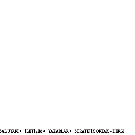
SAL UYARI
İLETIŞIM
YAZARLAR
STRATEJIK ORTAK – DERGI