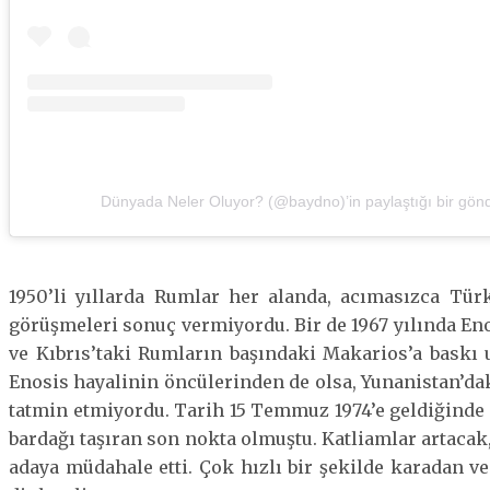
Dünyada Neler Oluyor? (@baydno)’in paylaştığı bir gönd
1950’li yıllarda Rumlar her alanda, acımasızca Türk
görüşmeleri sonuç vermiyordu. Bir de 1967 yılında En
ve Kıbrıs’taki Rumların başındaki Makarios’a baskı
Enosis hayalinin öncülerinden de olsa, Yunanistan’d
tatmin etmiyordu. Tarih 15 Temmuz 1974’e geldiğinde i
bardağı taşıran son nokta olmuştu. Katliamlar artaca
adaya müdahale etti. Çok hızlı bir şekilde karadan v