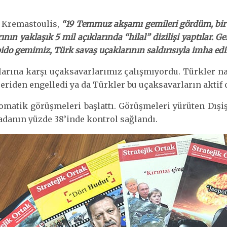
ü Kremastoulis,
“19 Temmuz akşamı gemileri gördüm, bir ş
rının yaklaşık 5 mil açıklarında “hilal” dizilişi yaptılar.
o gemimiz, Türk savaş uçaklarının saldırısıyla imha edil
arına karşı uçaksavarlarımız çalışmıyordu. Türkler na
çeriden engelledi ya da Türkler bu uçaksavarların aktif 
omatik görüşmeleri başlattı. Görüşmeleri yürüten Dışi
 adanın yüzde 38’inde kontrol sağlandı.