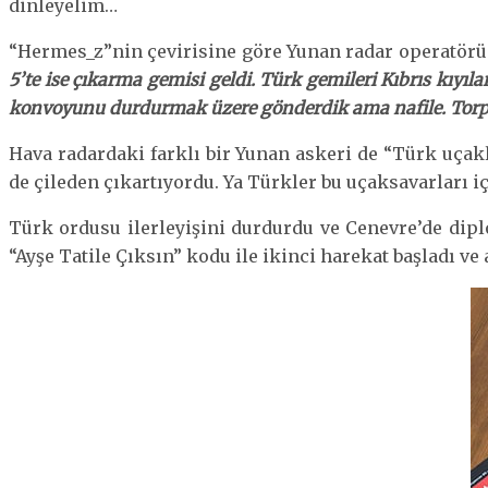
dinleyelim…
“Hermes_z”nin çevirisine göre Yunan radar operatör
5’te ise çıkarma gemisi geldi. Türk gemileri Kıbrıs kıyıla
konvoyunu durdurmak üzere gönderdik ama nafile. Torpid
Hava radardaki farklı bir Yunan askeri de “Türk uçakl
de çileden çıkartıyordu. Ya Türkler bu uçaksavarları i
Türk ordusu ilerleyişini durdurdu ve Cenevre’de dipl
“Ayşe Tatile Çıksın” kodu ile ikinci harekat başladı ve