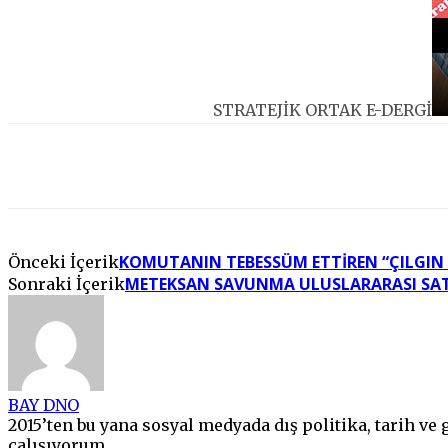
STRATEJİK ORTAK E-DERGİ
Facebook
Twitter
Pinterest
WhatsApp
KOMUTANIN TEBESSÜM ETTIREN “ÇILGIN 
Önceki İçerik
METEKSAN SAVUNMA ULUSLARARASI SATI
Sonraki İçerik
BAY DNO
2015’ten bu yana sosyal medyada dış politika, tarih ve g
çalışıyorum.