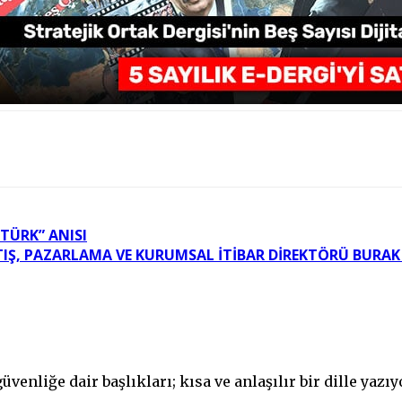
TÜRK” ANISI
Ş, PAZARLAMA VE KURUMSAL İTIBAR DIREKTÖRÜ BURAK 
üvenliğe dair başlıkları; kısa ve anlaşılır bir dille yaz