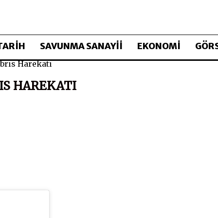
TARİH
SAVUNMA SANAYİİ
EKONOMİ
GÖRS
brıs Harekatı
IS HAREKATI