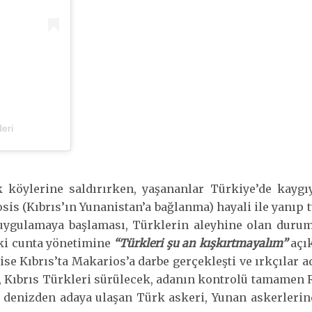
eri
 köylerine saldırırken, yaşananlar Türkiye’de kaygıy
osis (Kıbrıs’ın Yunanistan’a bağlanma) hayali ile yanı
 uygulamaya başlaması, Türklerin aleyhine olan durum
aki cunta yönetimine
“Türkleri şu an kışkırtmayalım”
açık
se Kıbrıs’ta Makarios’a darbe gerçekleşti ve ırkçılar a
k, Kıbrıs Türkleri sürülecek, adanın kontrolü tamamen 
e denizden adaya ulaşan Türk askeri, Yunan askerleri