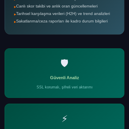
Canlı skor takibi ve anlık oran güncellemeleri
Tarihsel karşılaşma verileri (H2H) ve trend analizleri
Sakatlanma/ceza raporları ile kadro durum bilgileri
🛡️
Güvenli Analiz
SSL korumalı, şifreli veri aktarımı
⚡