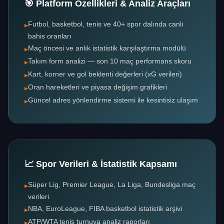
🎯 Platform Özellikleri & Analiz Araçları
Futbol, basketbol, tenis ve 40+ spor dalında canlı
bahis oranları
Maç öncesi ve anlık istatistik karşılaştırma modülü
Takım form analizi — son 10 maç performans skoru
Kart, korner ve gol beklenti değerleri (xG verileri)
Oran hareketleri ve piyasa değişim grafikleri
Güncel adres yönlendirme sistemi ile kesintisiz ulaşım
📈 Spor Verileri & İstatistik Kapsamı
Süper Lig, Premier League, La Liga, Bundesliga maç
verileri
NBA, EuroLeague, FIBA basketbol istatistik arşivi
ATP/WTA tenis turnuva analiz raporları