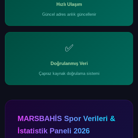
Hızlı Ulaşım
Güncel adres anlık güncellenir
✅
Doğrulanmış Veri
Çapraz kaynak doğrulama sistemi
MARSBAHİS Spor Verileri &
İstatistik Paneli 2026