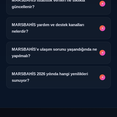
MARSBAHİS istatistik verileri ne sıklıkla
+
açıklanmaktadır.
güncellenir?
İstatistik verileri anlık güncellenmektedir. Doğrulanmış
veri kaynakları kullanılarak yüksek doğruluk oranı
MARSBAHİS yardım ve destek kanalları
+
sağlanmaktadır.
nelerdir?
Yardım bölümünden canlı destek, e-posta ve SSS
kanallarına ulaşım sağlanabilmektedir. 7/24 destek
MARSBAHİS'e ulaşım sorunu yaşandığında ne
+
hizmeti mevcuttur.
yapılmalı?
Ulaşım sorunu yaşandığında öncelikle güncel adres
bölümü kontrol edilmeli, ardından yardım kanallarına
MARSBAHİS 2026 yılında hangi yenilikleri
+
başvurulmalıdır.
sunuyor?
2026 yılında geliştirilmiş analiz araçları, genişletilmiş
spor verileri ve yenilenen canlı bahis arayüzü kullanıcı
deneyimini üst seviyeye taşımaktadır.