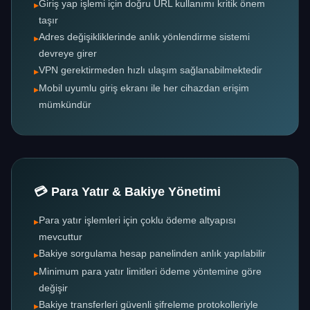
Giriş yap işlemi için doğru URL kullanımı kritik önem
taşır
Adres değişikliklerinde anlık yönlendirme sistemi
devreye girer
VPN gerektirmeden hızlı ulaşım sağlanabilmektedir
Mobil uyumlu giriş ekranı ile her cihazdan erişim
mümkündür
💳 Para Yatır & Bakiye Yönetimi
Para yatır işlemleri için çoklu ödeme altyapısı
mevcuttur
Bakiye sorgulama hesap panelinden anlık yapılabilir
Minimum para yatır limitleri ödeme yöntemine göre
değişir
Bakiye transferleri güvenli şifreleme protokolleriyle