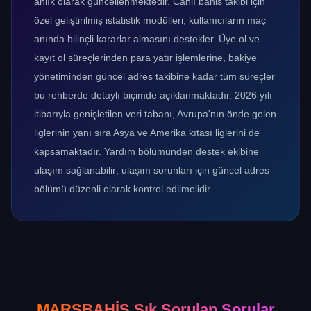
anlık olarak güncellenmektedir. Canlı bahis takibi için
özel geliştirilmiş istatistik modülleri, kullanıcıların maç
anında bilinçli kararlar almasını destekler. Üye ol ve
kayıt ol süreçlerinden para yatır işlemlerine, bakiye
yönetiminden güncel adres takibine kadar tüm süreçler
bu rehberde detaylı biçimde açıklanmaktadır. 2026 yılı
itibarıyla genişletilen veri tabanı, Avrupa'nın önde gelen
liglerinin yanı sıra Asya ve Amerika kıtası liglerini de
kapsamaktadır. Yardım bölümünden destek ekibine
ulaşım sağlanabilir; ulaşım sorunları için güncel adres
bölümü düzenli olarak kontrol edilmelidir.
MARSBAHİS Sık Sorulan Sorular