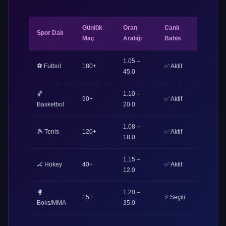
Günlük
Oran
Canlı
Spor Dalı
Maç
Aralığı
Bahis
1.05 –
⚽ Futbol
180+
✅ Aktif
45.0
🏀
1.10 –
90+
✅ Aktif
Basketbol
20.0
1.08 –
🎾 Tenis
120+
✅ Aktif
18.0
1.15 –
🏒 Hokey
40+
✅ Aktif
12.0
🥊
1.20 –
15+
⚡ Seçili
Boks/MMA
35.0