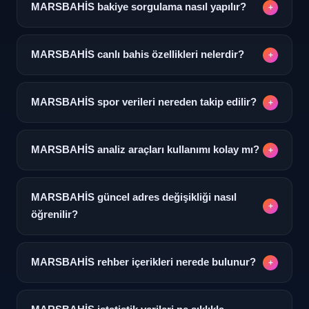
cüzdan dahil çoklu ödeme yöntemi sunulmaktadır.
MARSBAHİS bakiye sorgulama nasıl yapılır?
+
Hesap panelinden bakiye bilgilerinize anlık
ulaşabilirsiniz. Bakiye geçmişi ve işlem detayları da bu
MARSBAHİS canlı bahis özellikleri nelerdir?
+
bölümde görüntülenir.
Canlı bahis bölümünde 40'tan fazla spor dalında anlık
oranlar ve maç içi istatistikler sunulmaktadır. Oran
MARSBAHİS spor verileri nereden takip edilir?
+
güncellemeleri saniyeler içinde yansıtılır.
Spor verileri ve istatistik bölümünden anlık veriler
izlenebilir. Futbol, basketbol ve tenis başta olmak üzere
MARSBAHİS analiz araçları kullanımı kolay mı?
+
tüm dallar kapsanmaktadır.
Analiz araçları sezgisel arayüzüyle kolayca kullanılabilir.
Rehber bölümünde adım adım kullanım kılavuzları
MARSBAHİS güncel adres değişikliği nasıl
+
mevcuttur.
öğrenilir?
Bu bilgi platformunu düzenli takip ederek güncel adres
bilgisine her zaman ulaşabilirsiniz. Bildirim sistemi de
MARSBAHİS rehber içerikleri nerede bulunur?
+
mevcuttur.
Rehber bölümünde tüm kullanım kılavuzları, giriş yap
adımları ve platform özellikleri detaylı şekilde