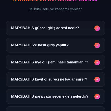
15 kritik soru ve kapsamlı yanıtlar
MARSBAHİS güncel giriş adresi nedir?
+
Güncel adres bilgisine bu bilgi platformu üzerinden anlık
olarak ulaşabilirsiniz. Adres değişikliklerinde yönlendirme
MARSBAHİS'e nasıl giriş yapılır?
+
sistemi otomatik devreye girer.
Güncel adres üzerinden giriş yap butonunu kullanarak
hesabınıza erişebilirsiniz. Doğru URL kullanımı kesintisiz
MARSBAHİS üye ol işlemi nasıl tamamlanır?
+
bağlantı için önemlidir.
Üye ol formunu doldurarak kayıt sürecini
başlatabilirsiniz. Doğrulama adımları tamamlandıktan
MARSBAHİS kayıt ol süreci ne kadar sürer?
+
sonra hesabınız aktif hale gelir.
Kayıt ol işlemi ortalama 2-3 dakika içinde
tamamlanmaktadır. Kimlik doğrulama adımı ek süre
MARSBAHİS para yatır seçenekleri nelerdir?
+
gerektirebilir.
Para yatır işlemleri için banka havalesi, kredi kartı ve e-