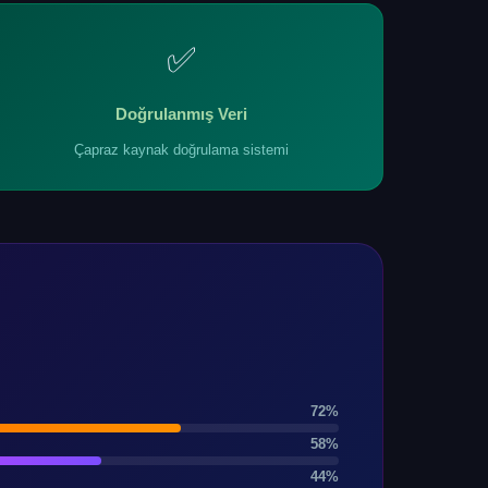
✅
Doğrulanmış Veri
Çapraz kaynak doğrulama sistemi
72%
58%
44%