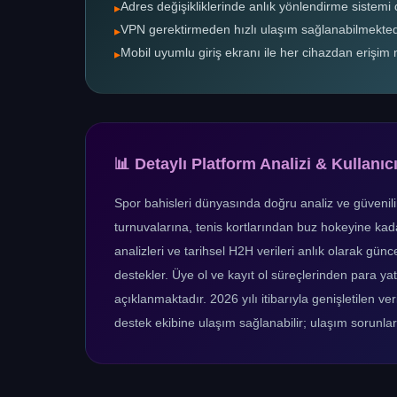
Adres değişikliklerinde anlık yönlendirme sistemi 
VPN gerektirmeden hızlı ulaşım sağlanabilmekted
Mobil uyumlu giriş ekranı ile her cihazdan eriş
📊 Detaylı Platform Analizi & Kullanıc
Spor bahisleri dünyasında doğru analiz ve güvenilir i
turnuvalarına, tenis kortlarından buz hokeyine kad
analizleri ve tarihsel H2H verileri anlık olarak günce
destekler. Üye ol ve kayıt ol süreçlerinden para y
açıklanmaktadır. 2026 yılı itibarıyla genişletilen 
destek ekibine ulaşım sağlanabilir; ulaşım sorunlar