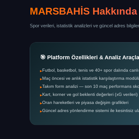
MARSBAHİS Hakkında K
Spor verileri, istatistik analizleri ve güncel adres bilgile
🎯 Platform Özellikleri & Analiz Araçla
Futbol, basketbol, tenis ve 40+ spor dalında canlı
Maç öncesi ve anlık istatistik karşılaştırma modül
Takım form analizi — son 10 maç performans sk
Kart, korner ve gol beklenti değerleri (xG verileri)
Oran hareketleri ve piyasa değişim grafikleri
Güncel adres yönlendirme sistemi ile kesintisiz u