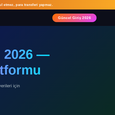
ul etmez, para transferi yapmaz.
Güncel Giriş 2026
 2026 —
atformu
rileri için