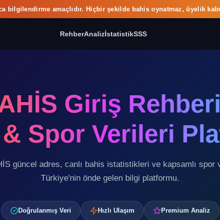
a bilgilendirme amaçlıdır. Hiçbir şekilde bahis oynatmaz, üyelik kab
Rehber
Analiz
İstatistik
SSS
HİS Giriş Rehberi
 & Spor Verileri Pl
güncel adres, canlı bahis istatistikleri ve kapsamlı spor ve
Türkiye'nin önde gelen bilgi platformu.
Doğrulanmış Veri
Hızlı Ulaşım
Premium Analiz