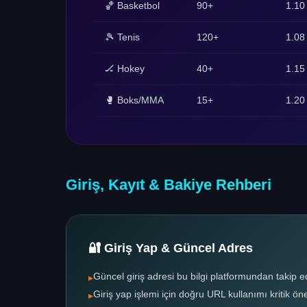
🏀 Basketbol
90+
1.10
🎾 Tenis
120+
1.08
🏒 Hokey
40+
1.15
🥊 Boks/MMA
15+
1.20
Giriş, Kayıt & Bakiye Rehberi
🔐 Giriş Yap & Güncel Adres
Güncel giriş adresi bu bilgi platformundan takip edi
Giriş yap işlemi için doğru URL kullanımı kritik ön