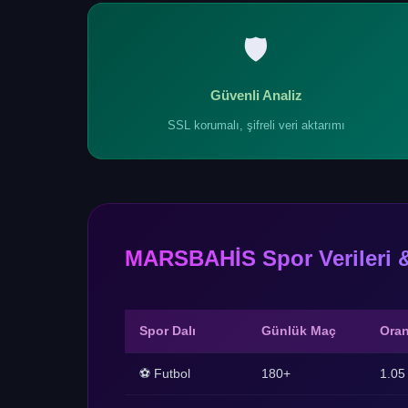
🛡️
Güvenli Analiz
SSL korumalı, şifreli veri aktarımı
MARSBAHİS Spor Verileri & 
Spor Dalı
Günlük Maç
Oran
⚽ Futbol
180+
1.05