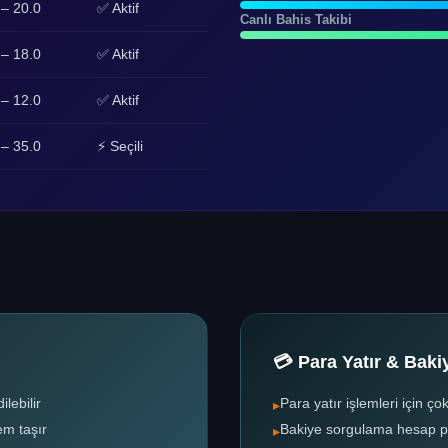
 – 20.0
✅ Aktif
Canlı Bahis Takibi
 – 18.0
✅ Aktif
 – 12.0
✅ Aktif
 – 35.0
⚡ Seçili
💳 Para Yatır & Baki
lebilir
Para yatır işlemleri için ç
em taşır
Bakiye sorgulama hesap pan