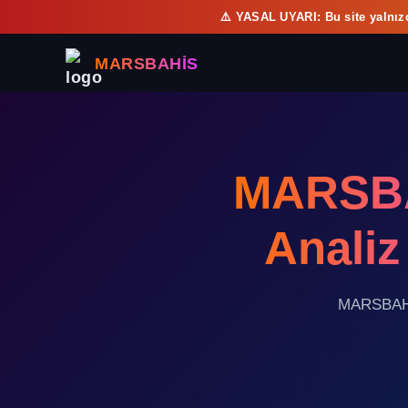
⚠️ YASAL UYARI: Bu site yalnızc
MARSBAHİS
MARSBA
Analiz
MARSBAHİS 