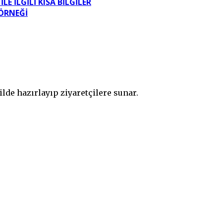
E İLGILI KISA BILGILER
ÖRNEĞI
ilde hazırlayıp ziyaretçilere sunar.