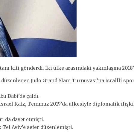
 tanı kiti gönderdi. İki ülke arasındaki yakınlaşma 2018’
 düzenlenen Judo Grand Slam Turnuvası’na İsrailli spor
bu Dabi’de çaldı.
ı Yisrael Katz, Temmuz 2019’da ülkesiyle diplomatik iliş
ı da davet etmişti.
k Tel Aviv’e sefer düzenlemişti.