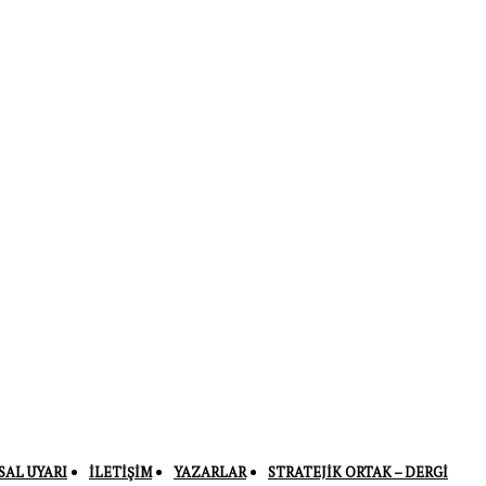
SAL UYARI
İLETIŞIM
YAZARLAR
STRATEJIK ORTAK – DERGI