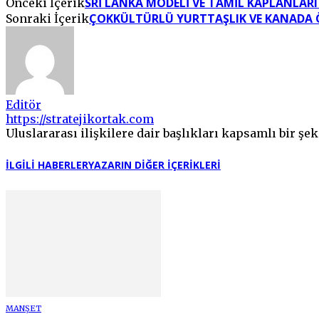
SRI LANKA MODELI VE TAMIL KAPLANLARI IL
Önceki İçerik
ÇOKKÜLTÜRLÜ YURTTAŞLIK VE KANADA 
Sonraki İçerik
Editör
https://stratejikortak.com
Uluslararası ilişkilere dair başlıkları kapsamlı bir şek
İLGILI HABERLER
YAZARIN DIĞER İÇERIKLERI
MANŞET