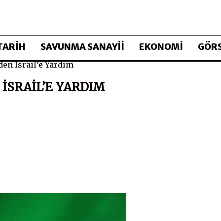
TARİH
SAVUNMA SANAYİİ
EKONOMİ
GÖRS
den İsrail’e Yardım
 İSRAIL’E YARDIM