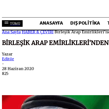
ANASAYFA
DIŞ POLİTİKA
TÜMÜ
Ana Sayfa
HABER & ÇEVİRİ
Birleşik Arap Emirlikleri’n
BIRLEŞIK ARAP EMIRLIKLERI’NDEN
Yazar
Editör
-
28 Haziran 2020
825