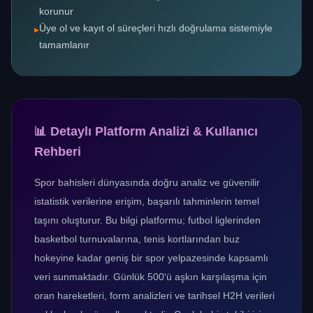
korunur
Üye ol ve kayıt ol süreçleri hızlı doğrulama sistemiyle
tamamlanır
📊 Detaylı Platform Analizi & Kullanıcı
Rehberi
Spor bahisleri dünyasında doğru analiz ve güvenilir
istatistik verilerine erişim, başarılı tahminlerin temel
taşını oluşturur. Bu bilgi platformu; futbol liglerinden
basketbol turnuvalarına, tenis kortlarından buz
hokeyine kadar geniş bir spor yelpazesinde kapsamlı
veri sunmaktadır. Günlük 500'ü aşkın karşılaşma için
oran hareketleri, form analizleri ve tarihsel H2H verileri