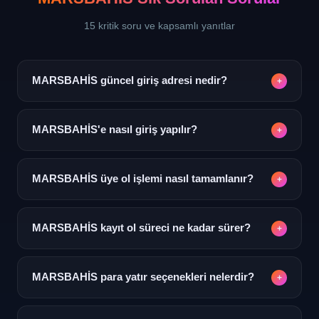
15 kritik soru ve kapsamlı yanıtlar
MARSBAHİS güncel giriş adresi nedir?
+
Güncel adres bilgisine bu bilgi platformu üzerinden anlık
olarak ulaşabilirsiniz. Adres değişikliklerinde yönlendirme
MARSBAHİS'e nasıl giriş yapılır?
+
sistemi otomatik devreye girer.
Güncel adres üzerinden giriş yap butonunu kullanarak
hesabınıza erişebilirsiniz. Doğru URL kullanımı kesintisiz
MARSBAHİS üye ol işlemi nasıl tamamlanır?
+
bağlantı için önemlidir.
Üye ol formunu doldurarak kayıt sürecini
başlatabilirsiniz. Doğrulama adımları tamamlandıktan
MARSBAHİS kayıt ol süreci ne kadar sürer?
+
sonra hesabınız aktif hale gelir.
Kayıt ol işlemi ortalama 2-3 dakika içinde
tamamlanmaktadır. Kimlik doğrulama adımı ek süre
MARSBAHİS para yatır seçenekleri nelerdir?
+
gerektirebilir.
Para yatır işlemleri için banka havalesi, kredi kartı ve e-