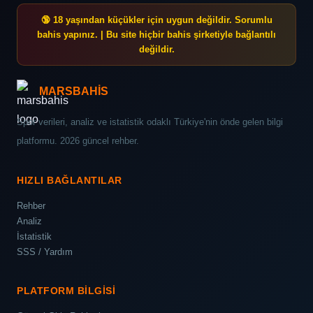
🔞 18 yaşından küçükler için uygun değildir. Sorumlu
bahis yapınız. | Bu site hiçbir bahis şirketiyle bağlantılı
değildir.
MARSBAHİS
Spor verileri, analiz ve istatistik odaklı Türkiye'nin önde gelen bilgi
platformu. 2026 güncel rehber.
HIZLI BAĞLANTILAR
Rehber
Analiz
İstatistik
SSS / Yardım
PLATFORM BILGISI