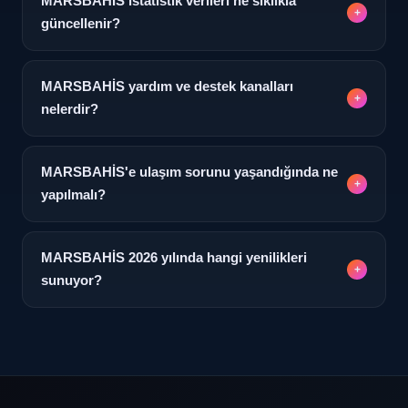
MARSBAHİS istatistik verileri ne sıklıkla
+
açıklanmaktadır.
güncellenir?
İstatistik verileri anlık güncellenmektedir. Doğrulanmış
veri kaynakları kullanılarak yüksek doğruluk oranı
MARSBAHİS yardım ve destek kanalları
+
sağlanmaktadır.
nelerdir?
Yardım bölümünden canlı destek, e-posta ve SSS
kanallarına ulaşım sağlanabilmektedir. 7/24 destek
MARSBAHİS'e ulaşım sorunu yaşandığında ne
+
hizmeti mevcuttur.
yapılmalı?
Ulaşım sorunu yaşandığında öncelikle güncel adres
bölümü kontrol edilmeli, ardından yardım kanallarına
MARSBAHİS 2026 yılında hangi yenilikleri
+
başvurulmalıdır.
sunuyor?
2026 yılında geliştirilmiş analiz araçları, genişletilmiş
spor verileri ve yenilenen canlı bahis arayüzü kullanıcı
deneyimini üst seviyeye taşımaktadır.