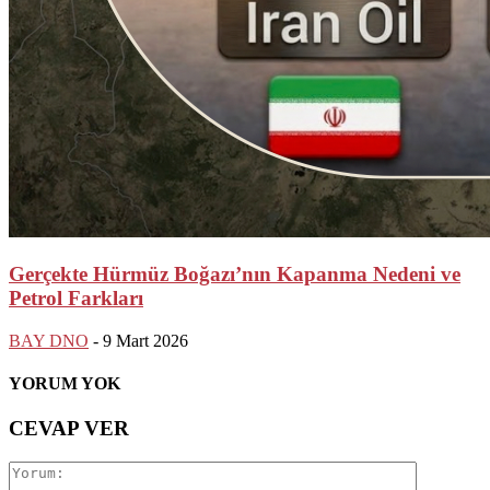
Gerçekte Hürmüz Boğazı’nın Kapanma Nedeni ve
Petrol Farkları
BAY DNO
-
9 Mart 2026
YORUM YOK
CEVAP VER