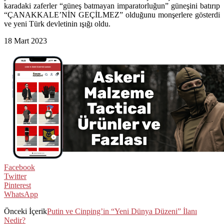
karadaki zaferler “güneş batmayan imparatorluğun” güneşini batırıp
“ÇANAKKALE’NİN GEÇİLMEZ” olduğunu monşerlere gösterdi
ve yeni Türk devletinin ışığı oldu.
18 Mart 2023
Facebook
Twitter
Pinterest
WhatsApp
Önceki İçerik
Putin ve Cinping’in “Yeni Dünya Düzeni” İlanı
Nedir?