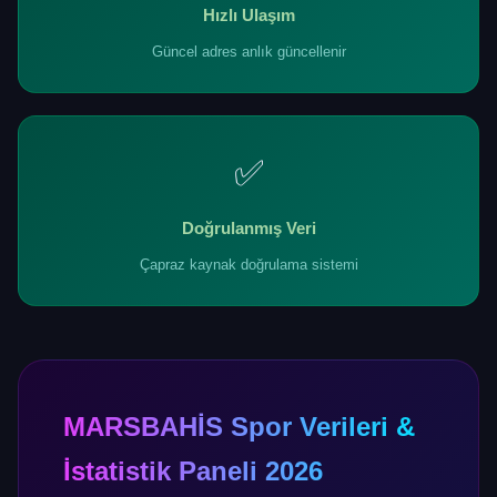
Hızlı Ulaşım
Güncel adres anlık güncellenir
✅
Doğrulanmış Veri
Çapraz kaynak doğrulama sistemi
MARSBAHİS Spor Verileri &
İstatistik Paneli 2026