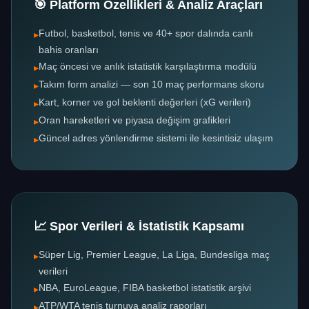
🎯 Platform Özellikleri & Analiz Araçları
Futbol, basketbol, tenis ve 40+ spor dalında canlı
bahis oranları
Maç öncesi ve anlık istatistik karşılaştırma modülü
Takım form analizi — son 10 maç performans skoru
Kart, korner ve gol beklenti değerleri (xG verileri)
Oran hareketleri ve piyasa değişim grafikleri
Güncel adres yönlendirme sistemi ile kesintisiz ulaşım
📈 Spor Verileri & İstatistik Kapsamı
Süper Lig, Premier League, La Liga, Bundesliga maç
verileri
NBA, EuroLeague, FIBA basketbol istatistik arşivi
ATP/WTA tenis turnuva analiz raporları