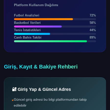
Platform Kullanım Dağılımı
Futbol Analizleri
72%
Basketbol Verileri
58%
Tenis İstatistikleri
44%
Canlı Bahis Takibi
89%
Giriş, Kayıt & Bakiye Rehberi
🔐 Giriş Yap & Güncel Adres
Güncel giriş adresi bu bilgi platformundan takip
edilebilir