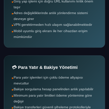
Giriş yap işlemi için doğru URL kullanımı kritik önem
taşır
Adres değişikliklerinde anlık yönlendirme sistemi
devreye girer
VPN gerektirmeden hızlı ulaşım sağlanabilmektedir
Mobil uyumlu giriş ekranı ile her cihazdan erişim
mümkündür
💳 Para Yatır & Bakiye Yönetimi
Para yatır işlemleri için çoklu ödeme altyapısı
mevcuttur
Bakiye sorgulama hesap panelinden anlık yapılabilir
Minimum para yatır limitleri ödeme yöntemine göre
değişir
Bakiye transferleri güvenli şifreleme protokolleriyle