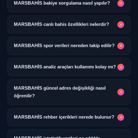
cüzdan dahil çoklu ödeme yöntemi sunulmaktadır.
MARSBAHİS bakiye sorgulama nasıl yapılır?
+
Hesap panelinden bakiye bilgilerinize anlık
ulaşabilirsiniz. Bakiye geçmişi ve işlem detayları da bu
MARSBAHİS canlı bahis özellikleri nelerdir?
+
bölümde görüntülenir.
Canlı bahis bölümünde 40'tan fazla spor dalında anlık
oranlar ve maç içi istatistikler sunulmaktadır. Oran
MARSBAHİS spor verileri nereden takip edilir?
+
güncellemeleri saniyeler içinde yansıtılır.
Spor verileri ve istatistik bölümünden anlık veriler
izlenebilir. Futbol, basketbol ve tenis başta olmak üzere
MARSBAHİS analiz araçları kullanımı kolay mı?
+
tüm dallar kapsanmaktadır.
Analiz araçları sezgisel arayüzüyle kolayca kullanılabilir.
Rehber bölümünde adım adım kullanım kılavuzları
MARSBAHİS güncel adres değişikliği nasıl
+
mevcuttur.
öğrenilir?
Bu bilgi platformunu düzenli takip ederek güncel adres
bilgisine her zaman ulaşabilirsiniz. Bildirim sistemi de
MARSBAHİS rehber içerikleri nerede bulunur?
+
mevcuttur.
Rehber bölümünde tüm kullanım kılavuzları, giriş yap
adımları ve platform özellikleri detaylı şekilde