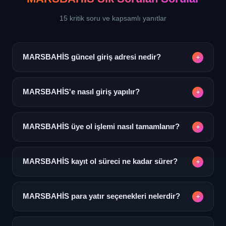
15 kritik soru ve kapsamlı yanıtlar
MARSBAHİS güncel giriş adresi nedir?
+
Güncel adres bilgisine bu bilgi platformu üzerinden anlık
olarak ulaşabilirsiniz. Adres değişikliklerinde yönlendirme
MARSBAHİS'e nasıl giriş yapılır?
+
sistemi otomatik devreye girer.
Güncel adres üzerinden giriş yap butonunu kullanarak
hesabınıza erişebilirsiniz. Doğru URL kullanımı kesintisiz
MARSBAHİS üye ol işlemi nasıl tamamlanır?
+
bağlantı için önemlidir.
Üye ol formunu doldurarak kayıt sürecini
başlatabilirsiniz. Doğrulama adımları tamamlandıktan
MARSBAHİS kayıt ol süreci ne kadar sürer?
+
sonra hesabınız aktif hale gelir.
Kayıt ol işlemi ortalama 2-3 dakika içinde
tamamlanmaktadır. Kimlik doğrulama adımı ek süre
MARSBAHİS para yatır seçenekleri nelerdir?
+
gerektirebilir.
Para yatır işlemleri için banka havalesi, kredi kartı ve e-