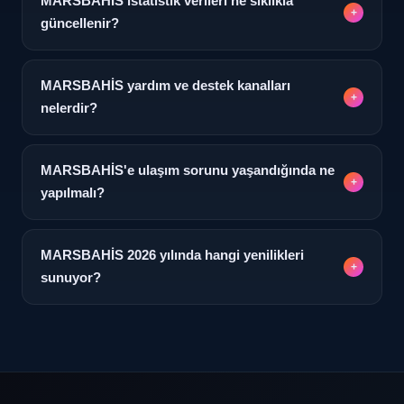
MARSBAHİS istatistik verileri ne sıklıkla
+
açıklanmaktadır.
güncellenir?
İstatistik verileri anlık güncellenmektedir. Doğrulanmış
veri kaynakları kullanılarak yüksek doğruluk oranı
MARSBAHİS yardım ve destek kanalları
+
sağlanmaktadır.
nelerdir?
Yardım bölümünden canlı destek, e-posta ve SSS
kanallarına ulaşım sağlanabilmektedir. 7/24 destek
MARSBAHİS'e ulaşım sorunu yaşandığında ne
+
hizmeti mevcuttur.
yapılmalı?
Ulaşım sorunu yaşandığında öncelikle güncel adres
bölümü kontrol edilmeli, ardından yardım kanallarına
MARSBAHİS 2026 yılında hangi yenilikleri
+
başvurulmalıdır.
sunuyor?
2026 yılında geliştirilmiş analiz araçları, genişletilmiş
spor verileri ve yenilenen canlı bahis arayüzü kullanıcı
deneyimini üst seviyeye taşımaktadır.