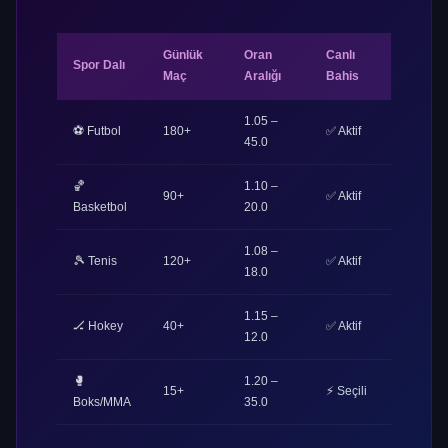
Günlük
Oran
Canlı
Spor Dalı
Maç
Aralığı
Bahis
1.05 –
⚽ Futbol
180+
✅ Aktif
45.0
🏀
1.10 –
90+
✅ Aktif
Basketbol
20.0
1.08 –
🎾 Tenis
120+
✅ Aktif
18.0
1.15 –
🏒 Hokey
40+
✅ Aktif
12.0
🥊
1.20 –
15+
⚡ Seçili
Boks/MMA
35.0